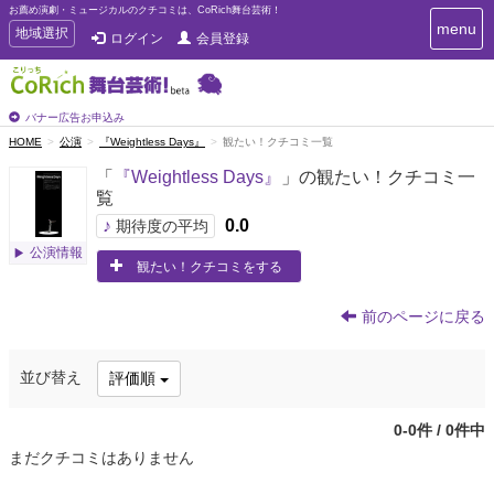
お薦め演劇・ミュージカルのクチコミは、CoRich舞台芸術！
T
menu
T
地域選択
ログイン
会員登録
o
o
g
g
g
g
l
l
バナー広告お申込み
e
e
HOME
公演
『Weightless Days』
観たい！クチコミ一覧
n
n
a
「
『Weightless Days』
」の観たい！クチコミ一
a
v
覧
i
v
g
♪
0.0
i
期待度の平均
a
g
公演情報
t
観たい！クチコミをする
a
i
t
o
n
i
前のページに戻る
o
n
並び替え
評価順
0-0件 / 0件中
まだクチコミはありません