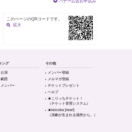
バナー広告お申込み
このページのQRコードです。
拡大
キング
その他
目公演
メンバー登録
目劇団
メルマガ登録
目メンバー
チケットプレゼント
ヘルプ
★こりっちチケット！
（チケット管理システム）
★keicoba [new!]
（演劇が生まれる場所から。）