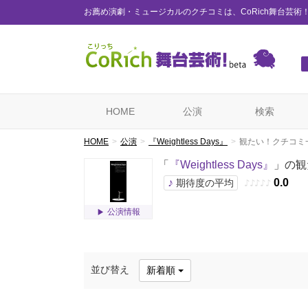
お薦め演劇・ミュージカルのクチコミは、CoRich舞台芸術
HOME
公演
検索
HOME
公演
『Weightless Days』
観たい！クチコミ
「
『Weightless Days』
」の観
♪
0.0
期待度の平均
♪
♪
♪
♪
♪
公演情報
並び替え
新着順