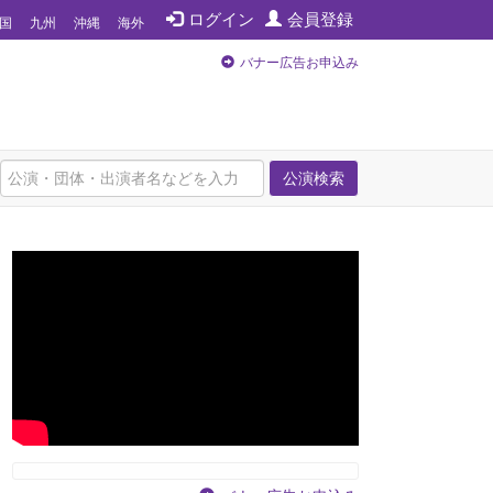
ログイン
会員登録
国
九州
沖縄
海外
バナー広告お申込み
公演検索