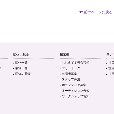
前のページに戻る
団体／劇場
掲示板
ラン
団体一覧
おしえて！舞台芸術
注
ミ
劇場一覧
フリートーク
注
団体の登録
出演者募集
注
スタッフ募集
ボランティア募集
オーディション告知
ワークショップ告知