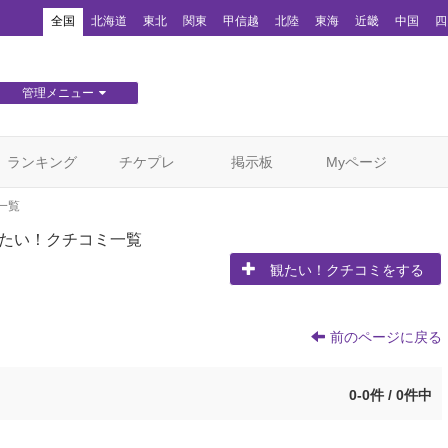
！
全国
北海道
東北
関東
甲信越
北陸
東海
近畿
中国
四
管理メニュー
団体WEBサイト管理
顧客管理
ランキング
チケプレ
掲示板
Myページ
一覧
たい！クチコミ一覧
観たい！クチコミをする
前のページに戻る
0-0件 / 0件中