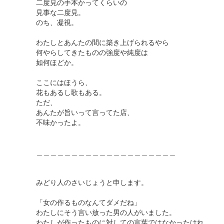
二度見の手本かってくらいの
見事な二度見。
のち、凝視。
わたしとあんたの間に築き上げられるやら
何やらしてきたものの強度や純度は
如何ほどか。
ここにはほうら、
花もあるし歌もある。
ただ、
あんたが旨いって言ってた店、
不味かったよ。
＿＿＿＿＿＿＿＿＿＿＿＿＿＿＿＿＿＿＿＿
みどり人のさいじょうと申します。
「女の作るものなんてダメだね」
わたしにそう言い放った男の人がいました。
わたしが作ったものに対しての言葉ではなかったけれ