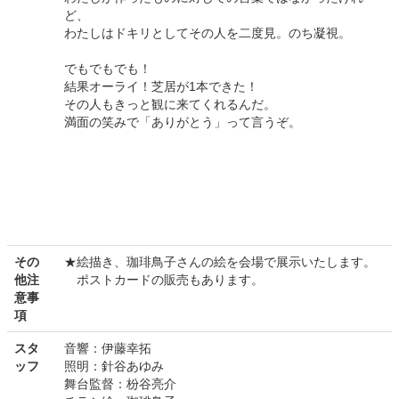
ど、
わたしはドキリとしてその人を二度見。のち凝視。
でもでもでも！
結果オーライ！芝居が1本できた！
その人もきっと観に来てくれるんだ。
満面の笑みで「ありがとう」って言うぞ。
その
★絵描き、珈琲鳥子さんの絵を会場で展示いたします。
他注
ポストカードの販売もあります。
意事
項
スタ
音響：伊藤幸拓
ッフ
照明：針谷あゆみ
舞台監督：枌谷亮介