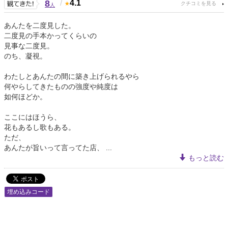
8
/
4.1
人
あんたを二度見した。
二度見の手本かってくらいの
見事な二度見。
のち、凝視。
わたしとあんたの間に築き上げられるやら
何やらしてきたものの強度や純度は
如何ほどか。
ここにはほうら、
花もあるし歌もある。
ただ、
あんたが旨いって言ってた店、 ...
もっと読む
埋め込みコード