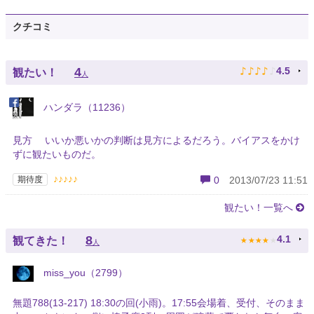
クチコミ
♪
♪
♪
♪
♪
4
4.5
観たい！
人
ハンダラ（11236）
見方 いいか悪いかの判断は見方によるだろう。バイアスをかけ
ずに観たいものだ。
♪♪♪♪♪
期待度
0
2013/07/23 11:51
観たい！一覧へ
★
★
★
★
★
8
4.1
観てきた！
人
miss_you（2799）
無題788(13-217) 18:30の回(小雨)。17:55会場着、受付、そのまま