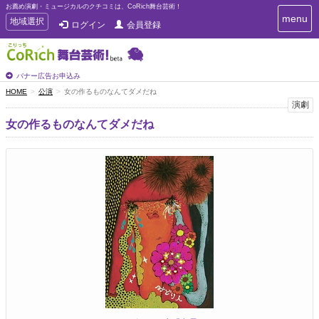
お薦め演劇・ミュージカルのクチコミは、CoRich舞台芸術！
T
menu
T
地域選択
ログイン
会員登録
o
o
g
g
g
g
l
l
バナー広告お申込み
e
e
HOME
公演
女の作るものなんてダメだね
n
n
演劇
a
a
v
女の作るものなんてダメだね
i
v
g
i
a
g
t
a
i
t
o
n
i
o
n