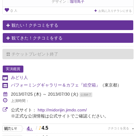
デザイン：
珈琲鳥子
人
0
お気に入りチラシにする
観たい！クチコミをする
観てきた！クチコミをする
チケットプレゼント終了
実演鑑賞
みどり人
パフォーミングギャラリー＆カフェ『絵空箱』
（東京都）
2013/07/25 (木) ～ 2013/07/30 (火)
公演終了
上演時間：
公式サイト：
http://midorijin.jimdo.com/
※正式な公演情報は公式サイトでご確認ください。
4
/
4.5
人