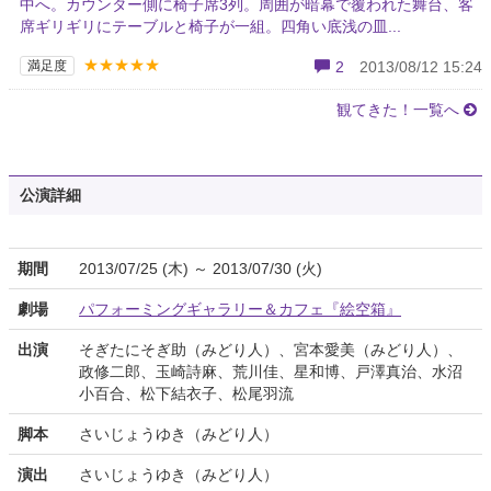
中へ。カウンター側に椅子席3列。周囲が暗幕で覆われた舞台、客
席ギリギリにテーブルと椅子が一組。四角い底浅の皿...
★★★★★
満足度
2
2013/08/12 15:24
観てきた！一覧へ
公演詳細
期間
2013/07/25 (木) ～ 2013/07/30 (火)
劇場
パフォーミングギャラリー＆カフェ『絵空箱』
出演
そぎたにそぎ助（みどり人）、宮本愛美（みどり人）、
政修二郎、玉崎詩麻、荒川佳、星和博、戸澤真治、水沼
小百合、松下結衣子、松尾羽流
脚本
さいじょうゆき（みどり人）
演出
さいじょうゆき（みどり人）