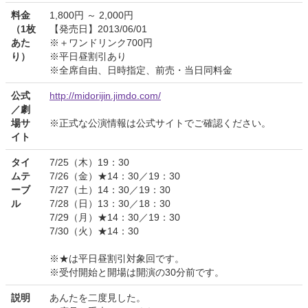
料金
1,800円 ～ 2,000円
（1枚
【発売日】2013/06/01
あた
※＋ワンドリンク700円
り）
※平日昼割引あり
※全席自由、日時指定、前売・当日同料金
公式
http://midorijin.jimdo.com/
／劇
場サ
※正式な公演情報は公式サイトでご確認ください。
イト
タイ
7/25（木）19：30
ムテ
7/26（金）★14：30／19：30
ーブ
7/27（土）14：30／19：30
ル
7/28（日）13：30／18：30
7/29（月）★14：30／19：30
7/30（火）★14：30
※★は平日昼割引対象回です。
※受付開始と開場は開演の30分前です。
説明
あんたを二度見した。