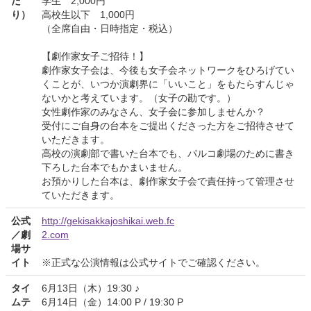
た
学生 2,000円
り）
高校生以下 1,000円
（全席自由・日時指定・税込）
【劇作家女子ご招待！】
劇作家女子会は、今後も女子会ネットワークをひろげてい
くことが、いつか演劇界に「いいこと」をもたらすんじゃ
ないかと考えています。（女子の勘です。）
女性劇作家のみなさん、女子会に参加しませんか？
受付にご自身の台本をご提出くださった方をご招待させて
いただきます。
高校の演劇部で書いた台本でも、パルコ劇場のために書き
下ろした台本でもかまいません。
お預かりした台本は、劇作家女子会で責任持って管理させ
ていただきます。
公式
http://gekisakkajoshikai.web.fc
／劇
2.com
場サ
イト
※正式な公演情報は公式サイトでご確認ください。
タイ
6月13日（木）19:30 ♪
ムテ
6月14日（金）14:00 P / 19:30 P