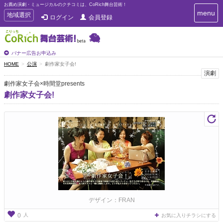
お薦め演劇・ミュージカルのクチコミは、CoRich舞台芸術！
T
menu
T
地域選択
ログイン
会員登録
o
o
g
g
g
g
l
l
バナー広告お申込み
e
e
HOME
公演
劇作家女子会!
n
n
演劇
a
a
v
劇作家女子会×時間堂presents
i
v
劇作家女子会!
g
i
a
g
t
a
i
t
o
n
i
o
n
デザイン：FRAN
人
0
お気に入りチラシにする