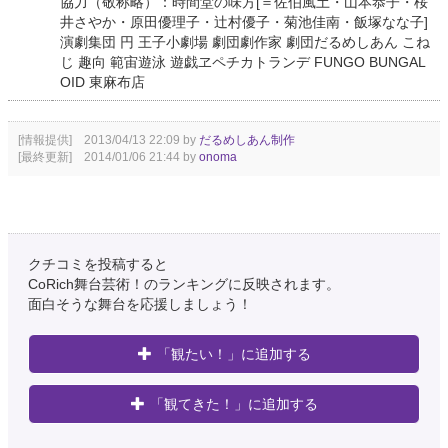
協力（敬称略）：時間堂の味方[＝佐伯風土・山本恭子・桜
井さやか・原田優理子・辻村優子・菊池佳南・飯塚なな子]
演劇集団 円 王子小劇場 劇団劇作家 劇団だるめしあん こね
じ 趣向 範宙遊泳 遊戯ヱペチカトランデ FUNGO BUNGAL
OID 東麻布店
[情報提供] 2013/04/13 22:09 by
だるめしあん制作
[最終更新] 2014/01/06 21:44 by
onoma
クチコミを投稿すると
CoRich舞台芸術！のランキングに反映されます。
面白そうな舞台を応援しましょう！
「観たい！」に追加する
「観てきた！」に追加する