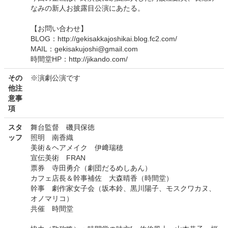
なみの新人お披露目公演にあたる。
【お問い合わせ】
BLOG：http://gekisakkajoshikai.blog.fc2.com/
MAIL：gekisakujoshi@gmail.com
時間堂HP：http://jikando.com/
その
※演劇公演です
他注
意事
項
スタ
舞台監督 磯貝保徳
ッフ
照明 南香織
美術＆ヘアメイク 伊﨑瑞穂
宣伝美術 FRAN
票券 寺田勇介（劇団だるめしあん）
カフェ店長＆幹事補佐 大森晴香（時間堂）
幹事 劇作家女子会（坂本鈴、黒川陽子、モスクワカヌ、
オノマリコ）
共催 時間堂