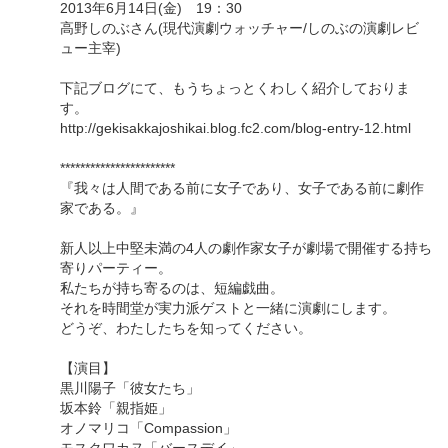
2013年6月14日(金) 19：30
高野しのぶさん(現代演劇ウォッチャー/しのぶの演劇レビ
ュー主宰)
下記ブログにて、もうちょっとくわしく紹介しておりま
す。
http://gekisakkajoshikai.blog.fc2.com/blog-entry-12.html
***********************
『我々は人間である前に女子であり、女子である前に劇作
家である。』
新人以上中堅未満の4人の劇作家女子が劇場で開催する持ち
寄りパーティー。
私たちが持ち寄るのは、短編戯曲。
それを時間堂が実力派ゲストと一緒に演劇にします。
どうぞ、わたしたちを知ってください。
【演目】
黒川陽子「彼女たち」
坂本鈴「親指姫」
オノマリコ「Compassion」
モスクワカヌ「バースデイ」