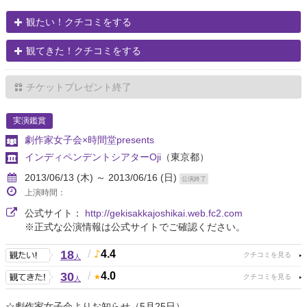
観たい！クチコミをする
観てきた！クチコミをする
チケットプレゼント終了
実演鑑賞
劇作家女子会×時間堂presents
インディペンデントシアターOji
（東京都）
2013/06/13 (木) ～ 2013/06/16 (日)
公演終了
上演時間：
公式サイト：
http://gekisakkajoshikai.web.fc2.com
※正式な公演情報は公式サイトでご確認ください。
18
/
4.4
人
30
/
4.0
人
☆劇作家女子会よりお知らせ（5月25日）