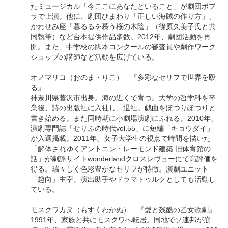
たミュージカル「今ここにあなたといること」が劇団ポプ
ラで上演。他に、劇団ひまわり「正しい海賊の作り方」、
かわせみ座「暮るるを慕う桜の木陰」（篠原久美子氏と共
同執筆）など台本提供作品多数。2012年、劇団活動を再
開。また、中学校の脚本コンクールの審査員や劇作ワーク
ショップの講師など活動を広げている。
オノマリコ（おのま・りこ） 『多彩なセリフで世界を殴
る』
神奈川県藤沢市出身。海の近くで育つ。大学の哲学科を卒
業後、詩の出版社に入社し、退社。戯曲をぽつりぽつりと
書き始める。また同時期に小劇場演劇にふれる。2010年、
演劇専門誌「せりふの時代vol.55」に短編「キョウダイ」
が入選掲載。2011年、女子大学生の視点で時間を描いた
「解体されゆくアントニン・レーモンド建築 旧体育館の
話」が劇評サイトwonderlandクロスレヴューにて高評価を
得る。瑞々しく色彩豊かなセリフが特徴。演劇ユニット
「趣向」主宰。演出助手やドラマトゥルクとしても活動し
ている。
モスクワカヌ（もすくわかぬ） 『愛と残酷の乙女歌劇』
1991年、家族と共にモスクワへ転居。同地でソ連邦が崩