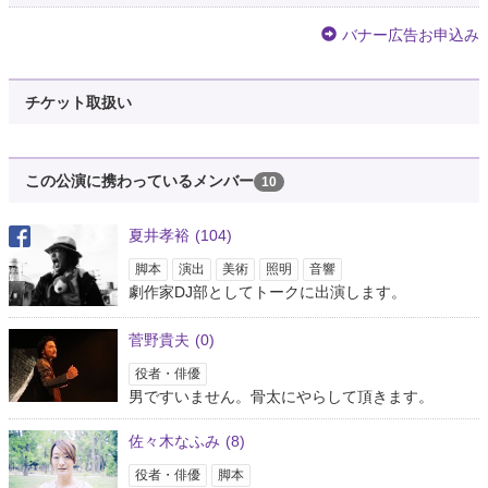
バナー広告お申込み
チケット取扱い
この公演に携わっているメンバー
10
夏井孝裕
(104)
脚本
演出
美術
照明
音響
劇作家DJ部としてトークに出演します。
菅野貴夫
(0)
役者・俳優
男ですいません。骨太にやらして頂きます。
佐々木なふみ
(8)
役者・俳優
脚本