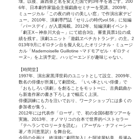
壊。以後、露西亜と名を変えた国で約3年半を過ごす。200
6年、日本劇作家協会主催戯曲セミナーを受講。2009年、
ミュージカル「この夜の終りの美しい窓」で作演出家デビ
ュー。2010年、演劇専門誌「せりふの時代vol.56」に短編
「バースデイ」が入選掲載。2012年、短編演劇イベント
「劇王X～神奈川大会～」にて総合3位、審査員票1位の成
績を残す。演劇ユニット「遊戯ヱペチカトランデ」の主。2
013年9月にギロチン台を擬人化したオリジナル・ミュージ
カル「Mademoiselle Guillotine ~マドモアゼル・ギロティ
ーヌ~」を上演予定。ハッピーエンドが趣味じゃない。
【時間堂】
1997年、演出家黒澤世莉のユニットとして設立、2009年、
数名の俳優が所属して劇団化。「いい本といい俳優」で
「おもしろい演劇」を創ることをモットーに、古典戯曲か
ら新進作家の書き下ろしまで幅広く上演。
俳優訓練にも力を注いでおり、ワークショップには多くの
参加者が集う。
2012年には代表作「ローザ」で、初の全国6都市ツアーを
実施。2013年、オノマリコの台本で世界的ベストセラー
『テヘランでロリータを読む』（アーザル・ナフィーシー
著／市川恵里訳）を舞台化。
今回の企画は、終演後に劇団加入した阿波屋鮎美、長瀬み