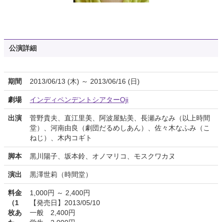
公演詳細
期間
2013/06/13 (木) ～ 2013/06/16 (日)
劇場
インディペンデントシアターOji
出演
菅野貴夫、直江里美、阿波屋鮎美、長瀬みなみ（以上時間
堂）、河南由良（劇団だるめしあん）、佐々木なふみ（こ
ねじ）、木内コギト
脚本
黒川陽子、坂本鈴、オノマリコ、モスクワカヌ
演出
黒澤世莉（時間堂）
料金
1,000円 ～ 2,400円
（1
【発売日】2013/05/10
枚あ
一般 2,400円