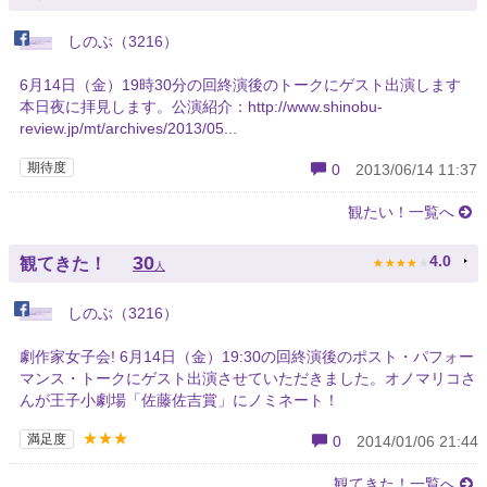
しのぶ（3216）
6月14日（金）19時30分の回終演後のトークにゲスト出演します
本日夜に拝見します。公演紹介：http://www.shinobu-
review.jp/mt/archives/2013/05...
期待度
0
2013/06/14 11:37
観たい！一覧へ
★
★
★
★
★
30
4.0
観てきた！
人
しのぶ（3216）
劇作家女子会! 6月14日（金）19:30の回終演後のポスト・パフォー
マンス・トークにゲスト出演させていただきました。オノマリコさ
んが王子小劇場「佐藤佐吉賞」にノミネート！
★★★
満足度
0
2014/01/06 21:44
観てきた！一覧へ