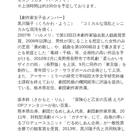
※上演時間は約100分を予定しております。
【劇作家女子会メンバー】
黒川陽子（くろかわ・ようこ） 『コミカルな混乱とシニ
カルな混沌を描く』
2007年「ハルメリ」で第13回日本劇作家協会新人戯曲賞受
賞。2008年以降は、男性が演じることを想定した女性のみ
の芝居「褒め殺し」や、戯曲を第1000稿目まで書き直すこ
とを前提とした「毒婦－千稿」等、企画性の高い作品を手
がける。2010年2月に長野県長野市で市民劇「柔らかいモ
ザイクの街」（長野版）を上演。9月に同作の「東京版」を
創作し、青年団リンク・サラダボールの企画として上演。
また、アーサー・ミラーの研究で早稲田大学文学研究科修
士課程を終えており、劇団民藝の機関紙等に評論を提供し
ている。栃木県在住。劇団劇作家所属。
坂本鈴（さかもと・りん） 『冒険心と乙女の五感 えろP
OPファンタジーが合い言葉』
熊本県出身。劇団だるめしあん代表。劇団劇作家所属。20
11年、対戦型演劇イベント「ガチゲキ」にて、自身の率い
るプロデュースユニット「だるめしあん企画」が一般投票
全勝での観客賞を受賞。2013年、黒川陽子氏と共同執筆し