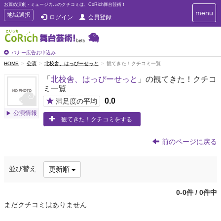
お薦め演劇・ミュージカルのクチコミは、CoRich舞台芸術！
T
menu
T
地域選択
ログイン
会員登録
o
o
g
g
g
g
l
l
バナー広告お申込み
e
e
HOME
公演
北校舎、はっぴーせっと
観てきた！クチコミ一覧
n
n
a
「
北校舎、はっぴーせっと
」の観てきた！クチコ
a
v
ミ一覧
i
v
g
★
0.0
i
満足度の平均
a
g
公演情報
t
観てきた！クチコミをする
a
i
t
o
n
i
前のページに戻る
o
n
並び替え
更新順
0-0件 / 0件中
まだクチコミはありません