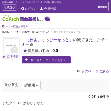
お薦め演劇・ミュージカルのクチコミは、CoRich舞台芸術！
T
menu
T
地域選択
ログイン
会員登録
o
o
g
g
g
g
l
l
バナー広告お申込み
e
e
HOME
公演
北校舎、はっぴーせっと
観てきた！クチコミ一覧
n
n
a
「
北校舎、はっぴーせっと
」の観てきた！クチコ
a
v
ミ一覧
i
v
g
★
0.0
i
満足度の平均
a
g
公演情報
t
観てきた！クチコミをする
a
i
t
o
n
i
前のページに戻る
o
n
並び替え
評価順
0-0件 / 0件中
まだクチコミはありません