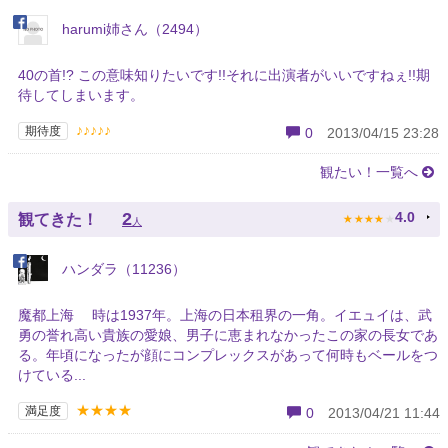
harumi姉さん（2494）
40の首!? この意味知りたいです!!それに出演者がいいですねぇ!!期
待してしまいます。
♪♪♪♪♪
期待度
0
2013/04/15 23:28
観たい！一覧へ
★
★
★
★
★
2
4.0
観てきた！
人
ハンダラ（11236）
魔都上海 時は1937年。上海の日本租界の一角。イエュイは、武
勇の誉れ高い貴族の愛娘、男子に恵まれなかったこの家の長女であ
る。年頃になったが顔にコンプレックスがあって何時もベールをつ
けている...
★★★★
満足度
0
2013/04/21 11:44