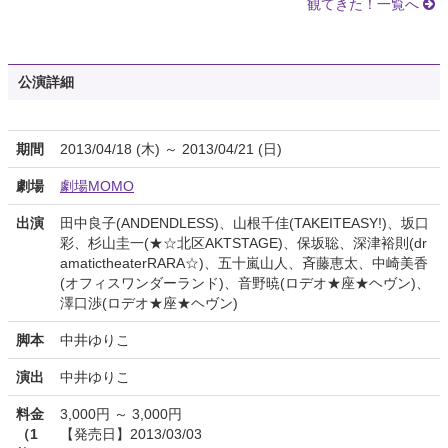
観てきた！一覧へ
公演詳細
期間
2013/04/18 (木) ～ 2013/04/21 (日)
劇場
劇場MOMO
出演
田中良子(ANDENDLESS)、山根千佳(TAKEITEASY!)、坂口
彩、杉山圭一(★☆北区AKTSTAGE)、保坂聡、深津裕則(dr
amatictheaterRARA☆)、五十嵐山人、斉藤恵太、中崎美香
(オフィスワンダーランド)、音野暁(ロデオ★座★ヘヴン)、
澤口渉(ロデオ★座★ヘヴン)
脚本
中井ゆりこ
演出
中井ゆりこ
料金
3,000円 ～ 3,000円
（1
【発売日】2013/03/03