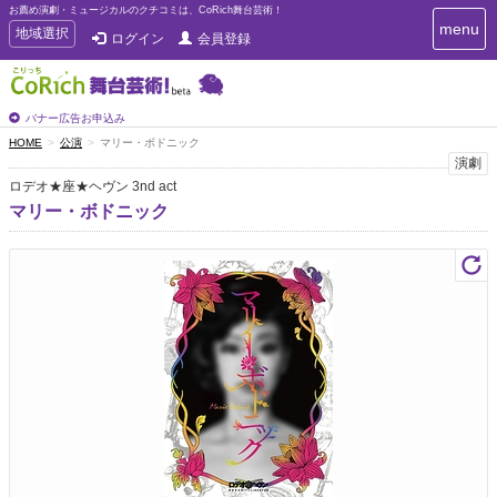
お薦め演劇・ミュージカルのクチコミは、CoRich舞台芸術！
T
menu
T
地域選択
ログイン
会員登録
o
o
g
g
g
g
l
l
バナー広告お申込み
e
e
HOME
公演
マリー・ボドニック
n
n
演劇
a
a
v
ロデオ★座★ヘヴン 3nd act
i
v
マリー・ボドニック
g
i
a
g
t
a
i
t
o
n
i
o
n