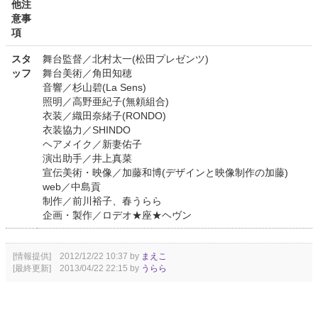
他注
意事
項
スタ
舞台監督／北村太一(松田プレゼンツ)
ッフ
舞台美術／角田知穂
音響／杉山碧(La Sens)
照明／高野亜紀子(無頼組合)
衣装／織田奈緒子(RONDO)
衣装協力／SHINDO
ヘアメイク／新妻佑子
演出助手／井上真菜
宣伝美術・映像／加藤和博(デザインと映像制作の加藤)
web／中島貢
制作／前川裕子、春うらら
企画・製作／ロデオ★座★ヘヴン
[情報提供] 2012/12/22 10:37 by
まえこ
[最終更新] 2013/04/22 22:15 by
うらら