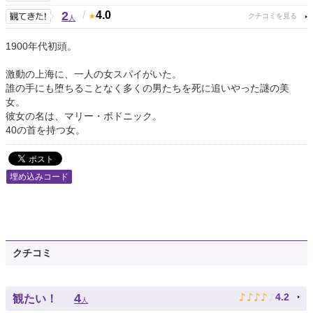
2
/
4.0
人
1900年代初頭。
激動の上海に、一人の女スパイがいた。
誰の手にも堕ちることなく多くの男たちを死に追いやった謎の美
女。
彼女の名は、マリー・ボドニック。
40の首を持つ女。
埋め込みコード
クチコミ
♪
♪
♪
♪
♪
4
4.2
観たい！
人