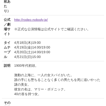
枚あ
た
り）
公式
http://rodeo.nobody.jp/
／劇
場サ
※正式な公演情報は公式サイトでご確認ください。
イト
タイ
4月18日(木)19:00
ムテ
4月19日(金)14:00/19:00
ーブ
4月20日(土)14:00/19:00
ル
4月21日(日)15:00
説明
1900年代初頭。
激動の上海に、一人の女スパイがいた。
誰の手にも堕ちることなく多くの男たちを死に追いやった
謎の美女。
彼女の名は、マリー・ボドニック。
40の首を持つ女。
その