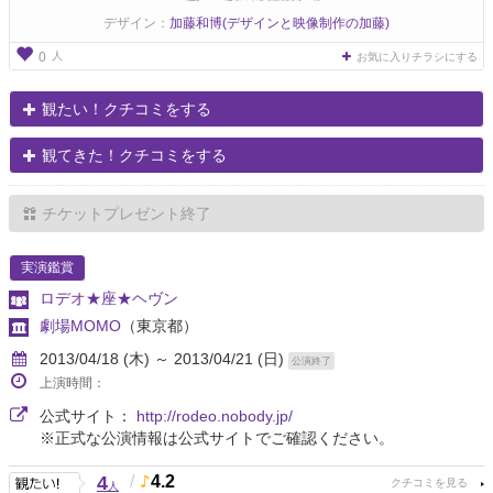
デザイン：
加藤和博(デザインと映像制作の加藤)
人
0
お気に入りチラシにする
観たい！クチコミをする
観てきた！クチコミをする
チケットプレゼント終了
実演鑑賞
ロデオ★座★ヘヴン
劇場MOMO
（東京都）
2013/04/18 (木) ～ 2013/04/21 (日)
公演終了
上演時間：
公式サイト：
http://rodeo.nobody.jp/
※正式な公演情報は公式サイトでご確認ください。
4
/
4.2
人