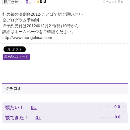
0
/
0.0
人
杜の都の演劇祭2012-ことばで紡ぐ願いごと-
全プログラム予約制！
※予約受付は2012年12月2日(日)10時から！
詳細はホームページをご確認ください。
http://www.morigekisai.com
埋め込みコード
クチコミ
♪
♪
♪
♪
♪
0
0.0
観たい！
人
★
★
★
★
★
0
0.0
観てきた！
人