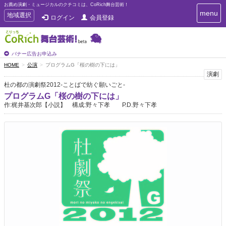
お薦め演劇・ミュージカルのクチコミは、CoRich舞台芸術！
T
menu
T
地域選択
ログイン
会員登録
o
o
g
g
g
g
l
l
バナー広告お申込み
e
e
HOME
公演
プログラムG「桜の樹の下には」
n
n
演劇
a
a
v
杜の都の演劇祭2012-ことばで紡ぐ願いごと-
i
v
プログラムG「桜の樹の下には」
g
i
作:梶井基次郎【小説】 構成:野々下孝 P.D.野々下孝
a
g
t
a
i
t
o
n
i
o
n