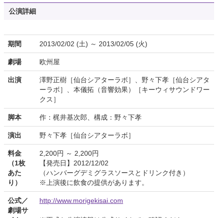
公演詳細
期間
2013/02/02 (土) ～ 2013/02/05 (火)
劇場
欧州屋
出演
澤野正樹［仙台シアターラボ］、野々下孝［仙台シアタ
ーラボ］、本儀拓（音響効果）［キーウィサウンドワー
クス］
脚本
作：梶井基次郎、構成：野々下孝
演出
野々下孝［仙台シアターラボ］
料金
2,200円 ～ 2,200円
（1枚
【発売日】2012/12/02
あた
（ハンバーグデミグラスソースとドリンク付き）
り）
※上演後に飲食の提供があります。
公式／
http://www.morigekisai.com
劇場サ