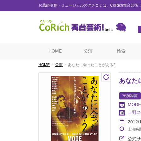
お薦め演劇・ミュージカルのクチコミは、CoRich舞台芸術
HOME
公演
検索
HOME
公演
あなたに会ったことがある2
あなた
実演鑑賞
MODE
上野ス
2012/
上演時
公式