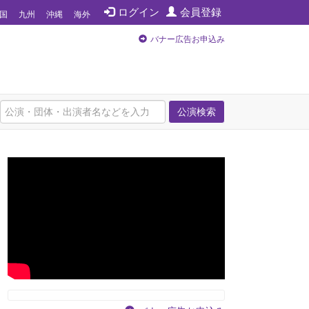
ログイン
会員登録
国
九州
沖縄
海外
バナー広告お申込み
公演検索