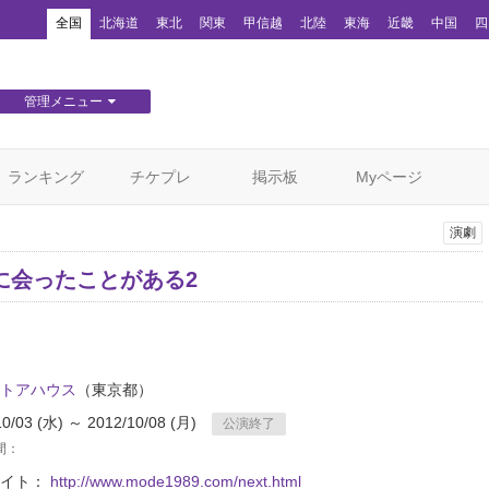
！
全国
北海道
東北
関東
甲信越
北陸
東海
近畿
中国
四
管理メニュー
団体WEBサイト管理
顧客管理
ランキング
チケプレ
掲示板
Myページ
演劇
に会ったことがある2
トアハウス
（東京都）
10/03 (水) ～ 2012/10/08 (月)
公演終了
間：
サイト：
http://www.mode1989.com/next.html