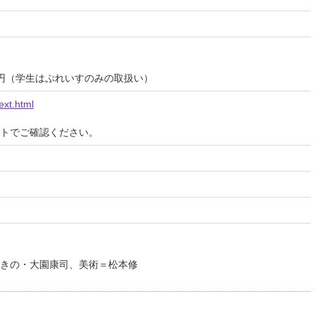
00円（学生はぷれいすのみの取扱い）
xt.html
イトでご確認ください。
きの・大園康司、美術＝松本修