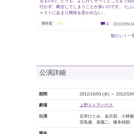
るものの、どうも、よし行くぞってところまで気
行かず、断念してしまうことが多いのです。 たぶ
ャストにあまり興味を惹かれない...
♪♪♪
期待度
0
2012/09/24
観たい！一
公演詳細
期間
2012/10/03 (水) ～ 2012/10/
劇場
上野ストアハウス
出演
石井ひとみ、金沢碧、小林麻
宮島健、泉陽二、榎本純朗、
脚本