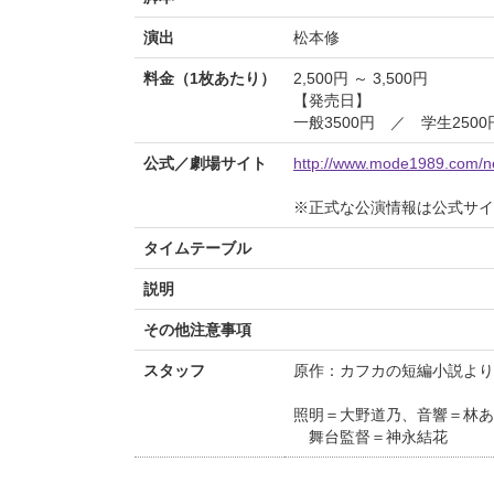
演出
松本修
料金（1枚あたり）
2,500円 ～ 3,500円
【発売日】
一般3500円 ／ 学生25
公式／劇場サイト
http://www.mode1989.com/ne
※正式な公演情報は公式サ
タイムテーブル
説明
その他注意事項
スタッフ
原作：カフカの短編小説より
照明＝大野道乃、音響＝林あ
舞台監督＝神永結花