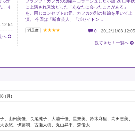
持ちが
フランツ・カフカの短編をコラージュした小話 2011年秋
ん、キ
に上演され秀逸だった「あなたに会ったことがある」
を、同じコンセプトの元、カフカの別の短編を用いて上
演。 今回は「断食芸人」「ポセイドン...
 12:54
★★★★
満足度
0
2012/11/03 12:05
覧へ
観てきた！一覧へ
08 (月)
子、山田美佳、長尾純子、大浦千佳、星奈美、鈴木麻里、高田恵美、
大坂悠、伊藤潤、古瀬太樹、丸山昇平、森優太