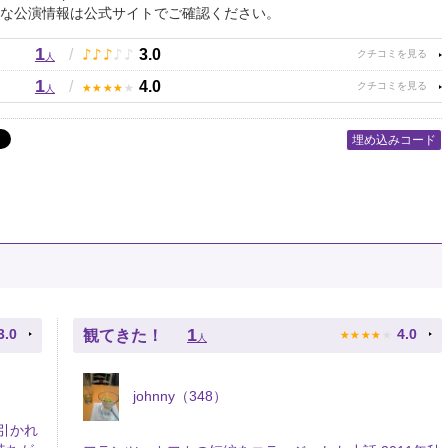
な公演情報は公式サイトでご確認ください。
1
♪
♪
♪
♪
♪
/
3.0
人
1
★
★
★
★
★
/
4.0
人
埋め込みコード
★
★
★
★
★
1
3.0
4.0
観てきた！
人
johnny（348）
引かれ