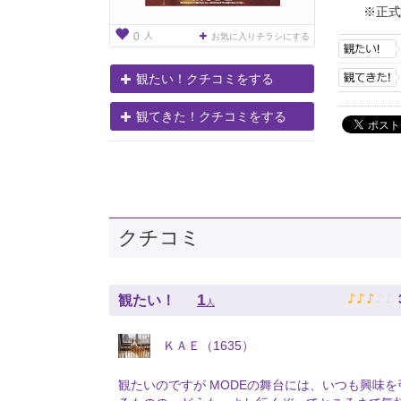
※正式
人
0
お気に入りチラシにする
観たい！クチコミをする
観てきた！クチコミをする
クチコミ
♪
♪
♪
♪
♪
1
観たい！
人
ＫＡＥ（1635）
観たいのですが MODEの舞台には、いつも興味を