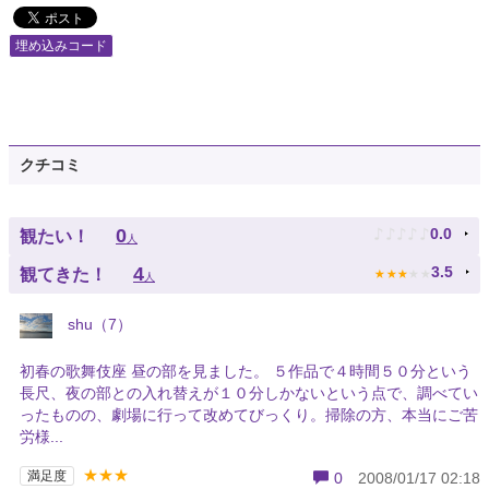
埋め込みコード
クチコミ
♪
♪
♪
♪
♪
0
0.0
観たい！
人
★
★
★
★
★
4
3.5
観てきた！
人
shu（7）
初春の歌舞伎座 昼の部を見ました。 ５作品で４時間５０分という
長尺、夜の部との入れ替えが１０分しかないという点で、調べてい
ったものの、劇場に行って改めてびっくり。掃除の方、本当にご苦
労様...
★★★
満足度
0
2008/01/17 02:18