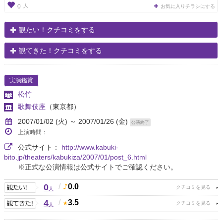
人
0
お気に入りチラシにする
観たい！クチコミをする
観てきた！クチコミをする
実演鑑賞
松竹
歌舞伎座
（東京都）
2007/01/02 (火) ～ 2007/01/26 (金)
公演終了
上演時間：
公式サイト：
http://www.kabuki-
bito.jp/theaters/kabukiza/2007/01/post_6.html
※正式な公演情報は公式サイトでご確認ください。
0
/
0.0
人
4
/
3.5
人