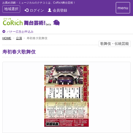
お薦め演劇・ミュージカルのクチコミは、CoRich舞台芸術！
T
menu
T
地域選択
ログイン
会員登録
o
o
g
g
g
g
l
l
バナー広告お申込み
e
e
HOME
公演
寿初春大歌舞伎
n
n
歌舞伎・伝統芸能
a
a
v
寿初春大歌舞伎
i
v
g
i
a
g
t
a
i
t
o
n
i
o
n