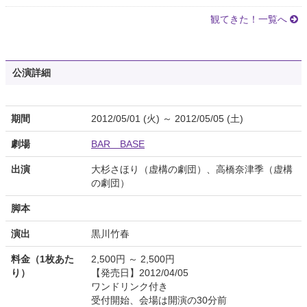
観てきた！一覧へ
公演詳細
期間
2012/05/01 (火) ～ 2012/05/05 (土)
劇場
BAR BASE
出演
大杉さほり（虚構の劇団）、高橋奈津季（虚構
の劇団）
脚本
演出
黒川竹春
料金（1枚あた
2,500円 ～ 2,500円
り）
【発売日】2012/04/05
ワンドリンク付き
受付開始、会場は開演の30分前