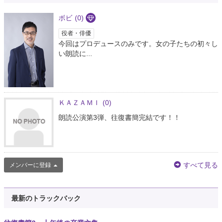
ボビ
(0)
役者・俳優
今回はプロデュースのみです。女の子たちの初々し
い朗読に...
ＫＡＺＡＭＩ
(0)
朗読公演第3弾、往復書簡完結です！！
すべて見る
メンバーに登録
最新のトラックバック