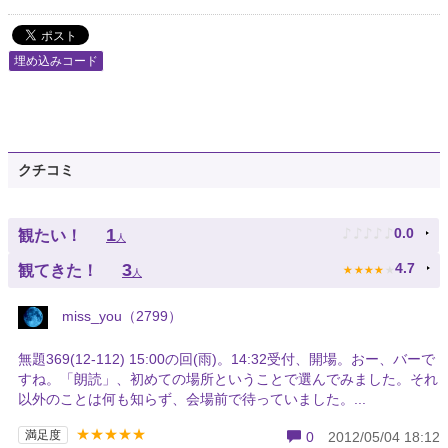
埋め込みコード
クチコミ
♪
♪
♪
♪
♪
1
0.0
観たい！
人
★
★
★
★
★
3
4.7
観てきた！
人
miss_you（2799）
無題369(12-112) 15:00の回(雨)。14:32受付、開場。おー、バーで
すね。「朗読」、初めての場所ということで選んでみました。それ
以外のことは何も知らず、会場前で待っていました。...
★★★★★
満足度
0
2012/05/04 18:12