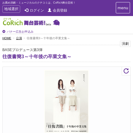
お薦め演劇・ミュージカルのクチコミは、CoRich舞台芸術！
T
menu
T
地域選択
ログイン
会員登録
o
o
g
g
g
g
l
l
バナー広告お申込み
e
e
HOME
公演
往復書簡3～十年後の卒業文集～
n
n
演劇
a
a
v
BASEプロデュース第3弾
i
v
往復書簡3～十年後の卒業文集～
g
i
a
g
t
a
i
t
o
n
i
o
n