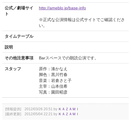
公式／劇場サイ
http://ameblo.jp/base-info
ト
※正式な公演情報は公式サイトでご確認くださ
い。
タイムテーブル
説明
その他注意事項
Barスペースでの朗読公演です。
スタッフ
原作：湊かなえ
脚色：黒川竹春
音楽：岩倉さと子
主宰：山本佳希
写真：園田昭彦
[情報提供] 2012/03/26 20:51 by
ＫＡＺＡＭＩ
[最終更新] 2012/05/04 22:21 by
ＫＡＺＡＭＩ