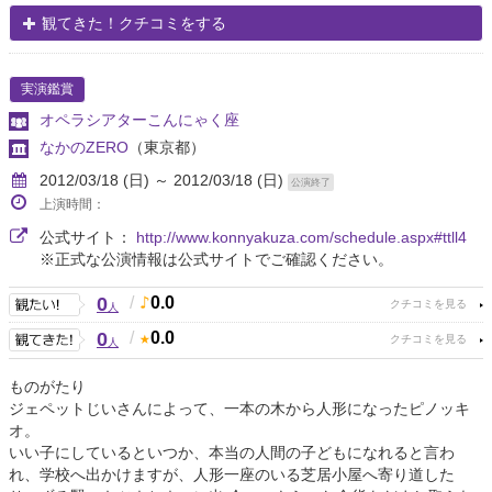
観てきた！クチコミをする
実演鑑賞
オペラシアターこんにゃく座
なかのZERO
（東京都）
2012/03/18 (日) ～ 2012/03/18 (日)
公演終了
上演時間：
公式サイト：
http://www.konnyakuza.com/schedule.aspx#ttll4
※正式な公演情報は公式サイトでご確認ください。
0
/
0.0
人
0
/
0.0
人
ものがたり
ジェペットじいさんによって、一本の木から人形になったピノッキ
オ。
いい子にしているといつか、本当の人間の子どもになれると言わ
れ、学校へ出かけますが、人形一座のいる芝居小屋へ寄り道した