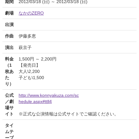
期間
2012/03/18 (日) ～ 2012/03/18 (日)
劇場
なかのZERO
出演
作曲
伊藤多恵
演出
萩京子
料金
1,500円 ～ 2,200円
（1
【発売日】
枚あ
大人\2,200
た
子ども\1,500
り）
公式
http://www.konnyakuza.com/sc
／劇
hedule.aspx#ttll4
場サ
イト
※正式な公演情報は公式サイトでご確認ください。
タイ
ムテ
ーブ