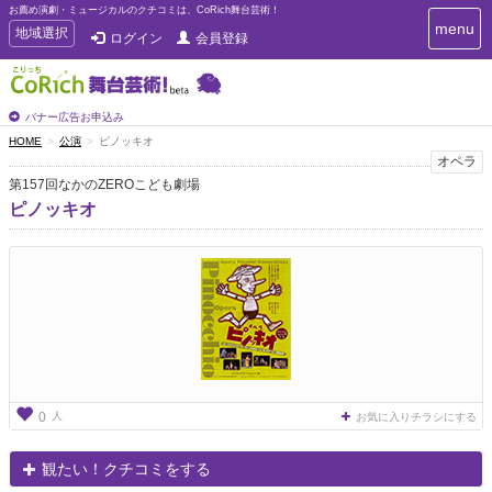
お薦め演劇・ミュージカルのクチコミは、CoRich舞台芸術！
T
menu
T
地域選択
ログイン
会員登録
o
o
g
g
g
g
l
l
バナー広告お申込み
e
e
HOME
公演
ピノッキオ
n
n
オペラ
a
a
v
第157回なかのZEROこども劇場
i
v
ピノッキオ
g
i
a
g
t
a
i
t
o
n
i
o
n
人
0
お気に入りチラシにする
観たい！クチコミをする