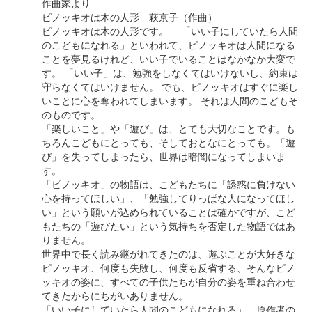
作曲家より
ピノッキオは木の人形 萩京子（作曲）
ピノッキオは木の人形です。 「いい子にしていたら人間
のこどもになれる」といわれて、ピノッキオは人間になる
ことを夢見るけれど、いい子でいることはなかなか大変で
す。 「いい子」は、勉強をしなくてはいけないし、約束は
守らなくてはいけません。 でも、ピノッキオはすぐに楽し
いことに心を奪われてしまいます。 それは人間のこどもそ
のものです。
「楽しいこと」や「遊び」は、とても大切なことです。も
ちろんこどもにとっても、そしておとなにとっても。「遊
び」を失ってしまったら、世界は暗闇になってしまいま
す。
「ピノッキオ」の物語は、こどもたちに「誘惑に負けない
心を持ってほしい」、「勉強してりっぱな人になってほし
い」という願いが込められていることは確かですが、こど
もたちの「遊びたい」という気持ちを否定した物語ではあ
りません。
世界中で長く読み継がれてきたのは、遊ぶことが大好きな
ピノッキオ、何度も失敗し、何度も反省する、そんなピノ
ッキオの姿に、すべての子供たちが自分の姿を重ね合わせ
てきたからにちがいありません。
「いい子にしていたら人間のこどもになれる」…原作者の