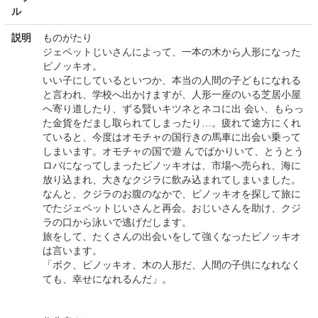
ル
説明
ものがたり
ジェペットじいさんによって、一本の木から人形になった
ピノッキオ。
いい子にしているといつか、本当の人間の子どもになれる
と言われ、学校へ出かけますが、人形一座のいる芝居小屋
へ寄り道したり、ずる賢いキツネとネコに出 会い、もらっ
た金貨をだまし取られてしまったり…。疲れて途方にくれ
ていると、今度はオモチャの国行きの馬車に出会い乗って
しまいます。オモチャの国で遊 んでばかりいて、とうとう
ロバになってしまったピノッキオは、市場へ売られ、海に
放り込まれ、大きなクジラに飲み込まれてしまいました。
なんと、クジラのお腹のなかで、ピノッキオを探して旅に
でたジェペットじいさんと再会。おじいさんを助け、クジ
ラの口から泳いで逃げだします。
旅をして、たくさんの出会いをして強くなったピノッキオ
は言います。
「ボク、ピノッキオ、木の人形だ、人間の子供になれなく
ても、幸せになれるんだ」。