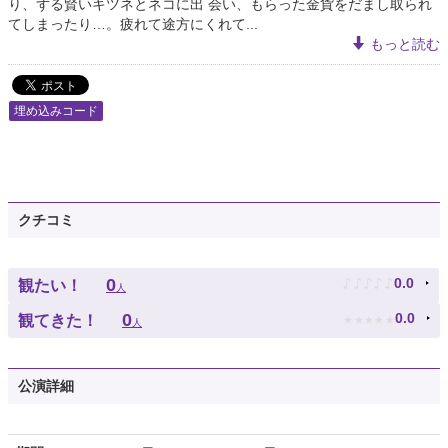
り、ずる賢いキツネとネコに出 会い、もらった金貨をだまし取られ
てしまったり…。疲れて途方にくれて...
もっと読む
埋め込みコード
クチコミ
♪
♪
♪
♪
♪
0
0.0
観たい！
人
★
★
★
★
★
0
0.0
観てきた！
人
公演詳細