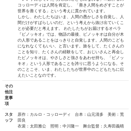
コッローディは人間を肯定し、「善き人間をめざすことが
世界を善くする」という考えに貫かれています。
しかし、わたしたちはいま、人間の愚かしさを自覚し、人
間だけがすばらしいのだ、という考えから抜け出ていくこ
とが必要だと考えます。 わたしたちがお届けするオペラ
『ピノッキオ』では、物語の最後、ピノッキオは自分が木
の人形であることをはっきりと自覚します。人間のこども
になれなくてもいい、と言います。旅をして、たくさんの
ことを知り、たくさんの経験をして、おじいさんと再会し
たピノッキオは、やさしさと強さをあわせ持ち、「ピノッ
キオ」という人形であることを誇りに思うようになる。そ
のことこそ、いま、わたしたちが世界中のこどもたちに伝
えたいことなのです。
その
他注
意事
項
スタ
原作：カルロ・コッローディ 台本：山元清多 美術：荒
ッフ
田良
衣裳：太田雅公 照明：中川隆一 舞台監督：久寿田義晴