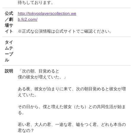
待ちしております。
公式
http://tokyoplayerscollection.we
／劇
b.fc2.com/
場サ
イト
※正式な公演情報は公式サイトでご確認ください。
タイ
ムテ
ーブ
ル
説明
「次の朝、目覚めると
僕の彼女が増えていた。」
ある夜、彼女が泊まりに来て、次の朝目覚めると彼女が増
えていた。
その日から、僕と増えた彼女（たち）との共同生活が始ま
る。
若い君、大人の君、一途な君、嘘をつく君。どれも本当の
君なの？