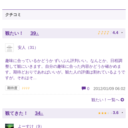
クチコミ
♪
♪
♪
♪
♪
39
4.4
観たい！
人
安人（31）
趣味に合っているかどうか ずいぶん評判いい。なんとか、日程調
整して観にいきます。自分の趣味に合った内容かどうか確かめま
す。期待どおりであればいいが。観た人の評価は割れているようで
すが。それはそ...
♪♪♪♪
期待度
0
2012/01/09 06:02
観たい！一覧へ
★
★
★
★
★
34
3.6
観てきた！
人
よーすけ（9）