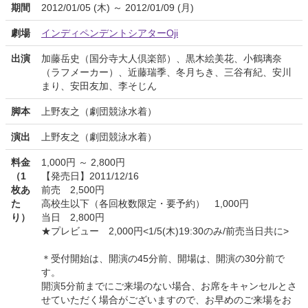
期間
2012/01/05 (木) ～ 2012/01/09 (月)
劇場
インディペンデントシアターOji
出演
加藤岳史（国分寺大人倶楽部）、黒木絵美花、小鶴璃奈
（ラフメーカー）、近藤瑞季、冬月ちき、三谷有紀、安川
まり、安田友加、李そじん
脚本
上野友之（劇団競泳水着）
演出
上野友之（劇団競泳水着）
料金
1,000円 ～ 2,800円
（1
【発売日】2011/12/16
枚あ
前売 2,500円
た
高校生以下（各回枚数限定・要予約） 1,000円
り）
当日 2,800円
★プレビュー 2,000円<1/5(木)19:30のみ/前売当日共に>
＊受付開始は、開演の45分前、開場は、開演の30分前で
す。
開演5分前までにご来場のない場合、お席をキャンセルとさ
せていただく場合がございますので、お早めのご来場をお