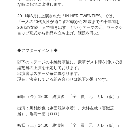
な時に各地に出没します。
2011年6月に上演された「IN HER TWENTIES」では、
「一人の20代女性が過ごす20歳から29歳までの十年間を、
20代の女優十人で描き出す」というテーマの元、ワークシ
ョップ形式から作品を立ち上げ、話題を呼ぶ。
◆アフターイベント◆
以下のステージの本編終演後に、豪華ゲスト陣を招いて短
編芝居の上演を予定しております。
出演者はステージ毎に異なります。
現在、決定している組み合わせは以下の通りです。
■6日（金）19:30 終演後 「全 員 元 カレ（仮）」
出演：川村紗也（劇団競泳水着）、大柿友哉（害獣芝
居）、亀島一徳（ロロ）
■7日（土）14:30 終演後 「全 員 元 カレ（仮）」