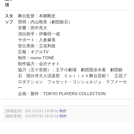
項
スタ
舞台監督：本郷剛史
ッフ
照明：内山唯美（劇団銀石）
音響：田中亮大
演出助手：伊豫田一成
サポート：入倉麻美
宣伝美術：立花和政
広報：ギグルTV
制作：mono.TONE
制作協力：会沢ナオト
協力（五十音順）：王子小劇場 劇団競泳水着 劇団銀
石 国分寺大人倶楽部 Ｃｏｒｉｃｈ舞台芸術！ 立花プ
ロダクション フォセット・コンシェルジュ ラフメーカ
ー
企画・製作：TOKYO PLAYERS COLLECTION
[情報提供] 2011/12/11 13:08 by
制作
[最終更新] 2012/07/31 16:22 by
制作