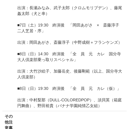
出演：長瀬みなみ、武子太郎（クロムモリブデン）、藤尾
姦太郎（犬と串）
■7日（土）19:30 終演後 「岡田あがさ × 斎藤淳子
二人芝居・序」
出演：岡田あがさ、斎藤淳子（中野成樹＋フランケンズ）
■8日（日）14:30 終演後 「全 員 元 カレ 国分寺
大人倶楽部乗っ取りスペシャル」
出演：大竹沙絵子、加藤岳史、後藤剛範（以上、国分寺大
人倶楽部）
■8日（日）19:30 終演後 「全 員 元 カレ（仮）」
出演：中村梨那（DULL-COLOREDPOP）、須貝英（箱庭
円舞曲）、野田裕貴（バナナ学園純情乙女組）
その
他注
意事