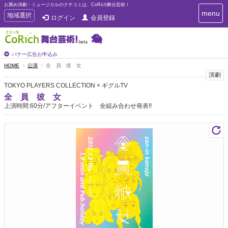
お薦め演劇・ミュージカルのクチコミは、CoRich舞台芸術！
T
menu
T
地域選択
ログイン
会員登録
o
o
g
g
g
g
l
l
バナー広告お申込み
e
e
HOME
公演
全 員 彼 女
n
n
演劇
a
a
v
TOKYO PLAYERS COLLECTION × ギグルTV
i
v
全 員 彼 女
g
i
上演時間:60分/アフターイベント 全組み合わせ発表!!
a
g
t
a
i
t
o
n
i
o
n