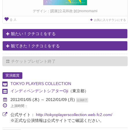
デザイン：[図案]立花和政 [絵]momomami
人
0
お気に入りチラシにする
観たい！クチコミをする
観てきた！クチコミをする
チケットプレゼント終了
実演鑑賞
TOKYO PLAYERS COLLECTION
インディペンデントシアターOji
（東京都）
2012/01/05 (木) ～ 2012/01/09 (月)
公演終了
上演時間：
公式サイト：
http://tokyoplayerscollection.web.fc2.com/
※正式な公演情報は公式サイトでご確認ください。