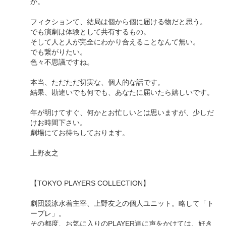
か。
フィクションて、結局は個から個に届ける物だと思う。
でも演劇は体験として共有するもの。
そして人と人が完全にわかり合えることなんて無い。
でも繋がりたい。
色々不思議ですね。
本当、ただただ切実な、個人的な話です。
結果、勘違いでも何でも、あなたに届いたら嬉しいです。
年が明けてすぐ、何かとお忙しいとは思いますが、少しだ
けお時間下さい。
劇場にてお待ちしております。
上野友之
【TOKYO PLAYERS COLLECTION】
劇団競泳水着主宰、上野友之の個人ユニット。略して「ト
ープレ」。
その都度、お気に入りのPLAYER達に声をかけては、好き