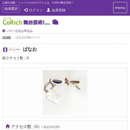
お薦め演劇・ミュージカルのクチコミは、CoRich舞台芸術！
T
menu
T
地域選択
ログイン
会員登録
o
o
g
g
g
g
l
l
バナー広告お申込み
e
e
HOME
ばなおのMyページ
n
n
a
a
v
ばなお
メンバー
i
v
g
総クチコミ数：0
i
a
g
t
a
i
t
o
n
i
o
n
アクセス数
（0）
<直近30日間>