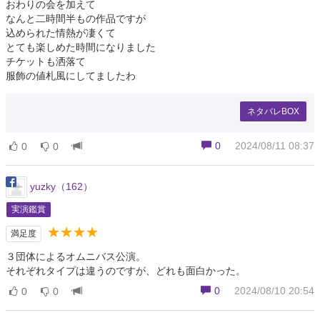
おわりの会を加えて
なんと二時間半もの作品ですが
込められた情熱が凄くて
とても楽しめた時間になりました
チケットも洒落て
服飾の値札風にしてましたわ
ネタバレBOX
0
2024/08/11 08:37
0
0
yuzky（162）
実演鑑賞
★★★★
満足度
３団体によるオムニバス公演。
それぞれタイプは違うのですが、どれも面白かった。
0
2024/08/10 20:54
0
0