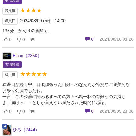
実演鑑賞
★★★★
満足度
2024/08/09 (金) 14:00
鑑賞日
135分。かえりの会除く。
0
2024/08/10 01:26
0
0
Eiche（2350）
実演鑑賞
★★★★★
満足度
猛暑日が続く中、日頃頑張った自分へのなんだか特別なご褒美的な
お祭り公演でしたね。
一言、この公演に関わるすべての方々へ精一杯の有難うの気持ち
よ、届けっ！！としか言えない満たされた時間に感謝。
0
2024/08/09 21:38
0
0
ひろ（2444）