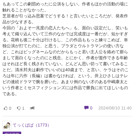
もあってこの劇団めったに公演をしない。作者もほかの活動の場に
触れることがなかった。
芝居者が引っ込み思案でどうする！と言いたいところだが、発表作
品が少なすぎる。
今回の「およそ一兆度の恋人たちへ」も、面白い設定だし、笑いも
考えて織り込んでいて三作のなかでは完成度は一番だが、短かすぎ
る。花柄も後二十分は行けるし、この作品ももっと練りこめば、単
独公演が打てたのに、と思う。プラダとウルトラマンの使い方な
ど、これはビッグネームなのだからもっと若い主人公を絡めて膨ら
まして面白くなったのにと残念。とにかく、作者が濫作できる年齢
はそれほど長く残されていない。どんどん思い切って書いてみるこ
とだ。清水邦夫は劇作でいいのは40歳まで、と言い、ケラはそのこ
ろは年に六作（長編）は書かなければ、という。井上ひさしはテレ
ビの連続ドラマで腕を磨いた。あまり例のない才のある中嶋康太と
いう作者とミセスフィクションズには作品で勝負に出てほしいもの
である。
0
2024/08/10 11:40
0
1
てっくぱぱ（1773）