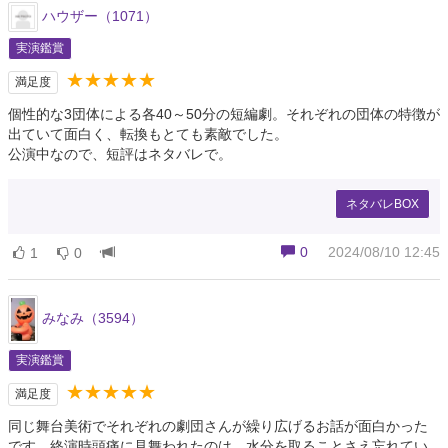
ハウザー（1071）
実演鑑賞
★★★★★
満足度
個性的な3団体による各40～50分の短編劇。それぞれの団体の特徴が
出ていて面白く、転換もとても素敵でした。
公演中なので、短評はネタバレで。
ネタバレBOX
0
2024/08/10 12:45
1
0
みなみ（3594）
実演鑑賞
★★★★★
満足度
同じ舞台美術でそれぞれの劇団さんが繰り広げるお話が面白かった
です。終演時頭痛に見舞われたのは、水分を取ることさえ忘れてい