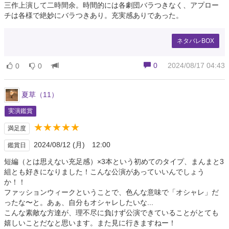
三作上演して二時間余。時間的には各劇団バラつきなく、アプロー
チは各様で絶妙にバラつきあり。充実感ありであった。
ネタバレBOX
0
2024/08/17 04:43
0
0
夏草（11）
実演鑑賞
★★★★★
満足度
2024/08/12 (月) 12:00
鑑賞日
短編（とは思えない充足感）×3本という初めてのタイプ、まんまと3
組とも好きになりました！こんな公演があっていいんでしょう
か！！
ファッションウィークということで、色んな意味で「オシャレ」だ
ったな〜と。あぁ、自分もオシャレしたいな...
こんな素敵な方達が、理不尽に負けず公演できていることがとても
嬉しいことだなと思います。また見に行きますねー！