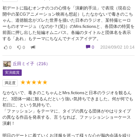
初デートに臨むオンナのコの心情を「演劇的手法」で表現（現在公
開中の某CGアニメーション映画も想起）したなかないで毒きのこち
ゃん、道徳観念がズレた世界を描いた日本のラジオ、某特撮ヒーロ
ーものオマージュ（なのか？(笑)）のMrs.fictionsと、各団体の特質を
前面に押し出した短編オムニバス。各編のタイトルと団体名を表示
する「あれ」もテーマにちなんでナイスアイデア。
0
2024/09/02 10:14
0
0
丘田ミイ子（216）
実演鑑賞
★★★★★
満足度
なかないで、毒きのこちゃんとMrs.fictionsと日本のラジオを観るん
だ、3団体一緒に観るんだという強い気持ちできました。何が何でも
初日に、という気持ちで。
「ファッション」をテーマに、タイプの異なる団体がやはりタイプ
の異なる作品を発表する、言うなれば、ファッションショーケース
演劇！
明日のデートに着ていくお洋服を巡って様々な心が脳内会議を繰り