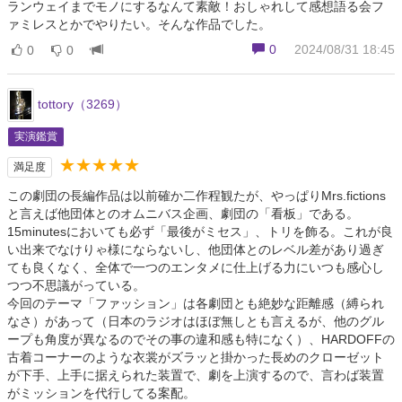
ランウェイまでモノにするなんて素敵！おしゃれして感想語る会フ
ァミレスとかでやりたい。そんな作品でした。
0
2024/08/31 18:45
0
0
tottory（3269）
実演鑑賞
★★★★★
満足度
この劇団の長編作品は以前確か二作程観たが、やっぱりMrs.fictions
と言えば他団体とのオムニバス企画、劇団の「看板」である。
15minutesにおいても必ず「最後がミセス」、トリを飾る。これが良
い出来でなけりゃ様にならないし、他団体とのレベル差があり過ぎ
ても良くなく、全体で一つのエンタメに仕上げる力にいつも感心し
つつ不思議がっている。
今回のテーマ「ファッション」は各劇団とも絶妙な距離感（縛られ
なさ）があって（日本のラジオはほぼ無しとも言えるが、他のグル
ープも角度が異なるのでその事の違和感も特になく）、HARDOFFの
古着コーナーのような衣裳がズラッと掛かった長めのクローゼット
が下手、上手に据えられた装置で、劇を上演するので、言わば装置
がミッションを代行してる案配。