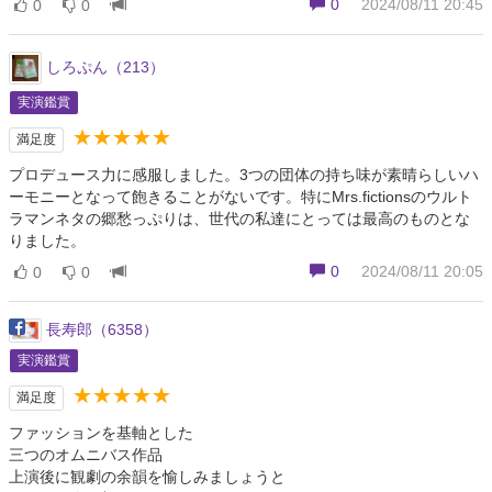
0
2024/08/11 20:45
0
0
しろぷん（213）
実演鑑賞
★★★★★
満足度
プロデュース力に感服しました。3つの団体の持ち味が素晴らしいハ
ーモニーとなって飽きることがないです。特にMrs.fictionsのウルト
ラマンネタの郷愁っぷりは、世代の私達にとっては最高のものとな
りました。
0
2024/08/11 20:05
0
0
長寿郎（6358）
実演鑑賞
★★★★★
満足度
ファッションを基軸とした
三つのオムニバス作品
上演後に観劇の余韻を愉しみましょうと