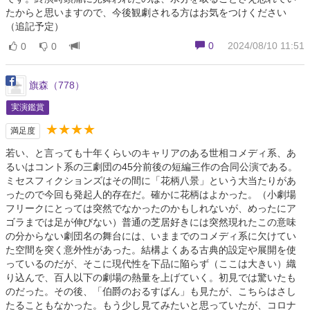
たからと思いますので、今後観劇される方はお気をつけください
（追記予定）
0
2024/08/10 11:51
0
0
旗森（778）
実演鑑賞
★★★★
満足度
若い、と言っても十年くらいのキャリアのある世相コメディ系、あ
るいはコント系の三劇団の45分前後の短編三作の合同公演である。
ミセスフィクションズはその間に「花柄八景」という大当たりがあ
ったので今回も発起人的存在だ。確かに花柄はよかった。（小劇場
フリークにとっては突然でなかったのかもしれないが、めったにア
ゴラまでは足が伸びない）普通の芝居好きには突然現れたこの意味
の分からない劇団名の舞台には、いままでのコメディ系に欠けてい
た空間を突く意外性があった。結構よくある古典的設定や展開を使
っているのだが、そこに現代性を下品に陥らず（ここは大きい）織
り込んで、百人以下の劇場の熱量を上げていく。初見では驚いたも
のだった。その後、「伯爵のおるすばん」も見たが、こちらはさし
たることもなかった。もう少し見てみたいと思っていたが、コロナ