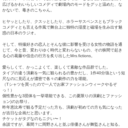
広げるかわいらしいコメディで劇場内のモードをグッと温めた、な
かないで、毒きのこちゃん。
ヒヤッとしたり、クスッとしたり、ホラーサスペンスともブラック
コメディとも言える作風で舞台上に独特の湿度と磁場を生み出す魅
惑の日本のラジオ。
そして、特撮好きの恋人とそんな彼に影響を受ける女性の物語を通
じて、今と昔、変わりゆく時代と変わらないもの、その狭間で起き
る心の葛藤や信念の行方を炙り出したMrs.fictions。
愛らしくて、かっこよくて、楽しくて素敵な作品群でした。
タイプの違う演劇を一気に観られるの豊かだし、1作40分強という短
尺なのに見応えが濃密で各々の劇作の力を堪能。
（Tシャツを買ったので一人でお家ファッションウィークやるぞ
っ！）
個性豊かな3団体を一挙堪能できる、この夏限りの演劇(とファッシ
ョン)のお祭り。
昨年恵比寿で観る予定だった方も、演劇が初めての方も気になった
が吉日な企画だと思います。
チケットがタグなのもニクい〜！
余談ですが、幕間？に岡野さんと並ぶ俳優さんが舞監さんと知る。