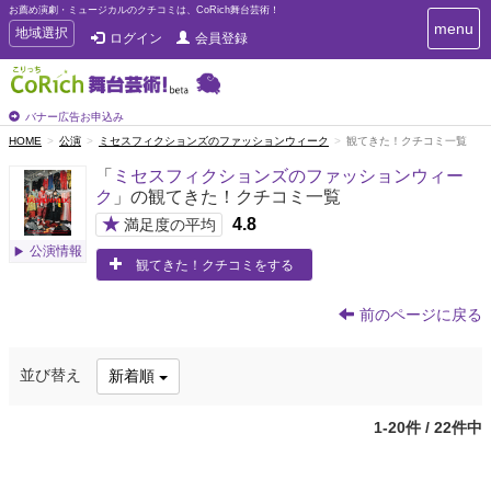
お薦め演劇・ミュージカルのクチコミは、CoRich舞台芸術！
T
menu
T
地域選択
ログイン
会員登録
o
o
g
g
g
g
l
l
バナー広告お申込み
e
e
HOME
公演
ミセスフィクションズのファッションウィーク
観てきた！クチコミ一覧
n
n
a
「
ミセスフィクションズのファッションウィー
a
v
ク
」の観てきた！クチコミ一覧
i
v
g
★
4.8
i
満足度の平均
a
g
公演情報
t
観てきた！クチコミをする
a
i
t
o
n
i
前のページに戻る
o
n
並び替え
新着順
1-20件 / 22件中