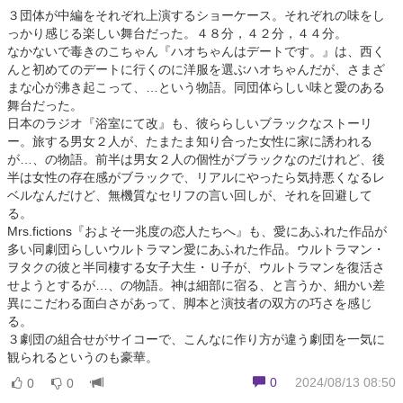
３団体が中編をそれぞれ上演するショーケース。それぞれの味をし
っかり感じる楽しい舞台だった。４８分，４２分，４４分。
なかないで毒きのこちゃん『ハオちゃんはデートです。』は、西く
んと初めてのデートに行くのに洋服を選ぶハオちゃんだが、さまざ
まな心が沸き起こって、…という物語。同団体らしい味と愛のある
舞台だった。
日本のラジオ『浴室にて改』も、彼ららしいブラックなストーリ
ー。旅する男女２人が、たまたま知り合った女性に家に誘われる
が…、の物語。前半は男女２人の個性がブラックなのだけれど、後
半は女性の存在感がブラックで、リアルにやったら気持悪くなるレ
ベルなんだけど、無機質なセリフの言い回しが、それを回避して
る。
Mrs.fictions『およそ一兆度の恋人たちへ』も、愛にあふれた作品が
多い同劇団らしいウルトラマン愛にあふれた作品。ウルトラマン・
ヲタクの彼と半同棲する女子大生・Ｕ子が、ウルトラマンを復活さ
せようとするが…、の物語。神は細部に宿る、と言うか、細かい差
異にこだわる面白さがあって、脚本と演技者の双方の巧さを感じ
る。
３劇団の組合せがサイコーで、こんなに作り方が違う劇団を一気に
観られるというのも豪華。
0
2024/08/13 08:50
0
0