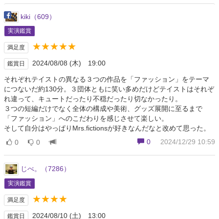
kiki（609）
実演鑑賞
★★★★★
満足度
2024/08/08 (木) 19:00
鑑賞日
それぞれテイストの異なる３つの作品を「ファッション」をテーマ
につないだ約130分。３団体ともに笑い多めだけどテイストはそれぞ
れ違って、キュートだったり不穏だったり切なかったり。
３つの短編だけでなく全体の構成や美術、グッズ展開に至るまで
「ファッション」へのこだわりを感じさせて楽しい。
そして自分はやっぱりMrs.fictionsが好きなんだなと改めて思った。
0
2024/12/29 10:59
0
0
じべ。（7286）
実演鑑賞
★★★★
満足度
2024/08/10 (土) 13:00
鑑賞日