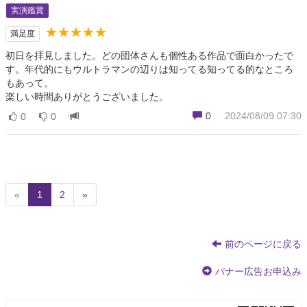
実演鑑賞
★★★★★
満足度
初日を拝見しました。どの団体さんも個性ある作品で面白かったで
す。年代的にもウルトラマンの辺りは知ってる知ってる的なところ
もあって。
楽しい時間ありがとうございました。
0
2024/08/09 07:30
0
0
(
«
1
2
»
c
u
r
前のページに戻る
r
e
バナー広告お申込み
n
t
)