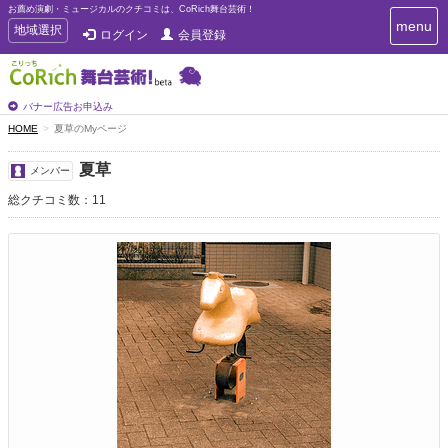
お薦め演劇・ミュージカルのクチコミは、CoRich舞台芸術！
T
menu
T
地域選択
ログイン
会員登録
o
o
g
g
g
g
l
l
バナー広告お申込み
e
e
HOME
夏草のMyページ
n
n
a
a
v
夏草
メンバー
i
v
g
総クチコミ数：11
i
a
g
t
a
i
t
o
n
i
o
n