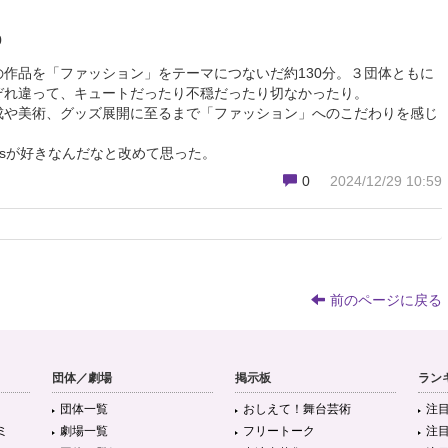
0
作品を「ファッション」をテーマにつないだ約130分。３団体ともに
ぞれ違って、キュートだったり不穏だったり切なかったり。
成や美術、グッズ展開に至るまで「ファッション」へのこだわりを感じ
ionsが好きなんだなと改めて思った。
0
2024/12/29 10:59
前のページに戻る
団体／劇場
掲示板
ラン
団体一覧
おしえて！舞台芸術
注
ミ
劇場一覧
フリートーク
注