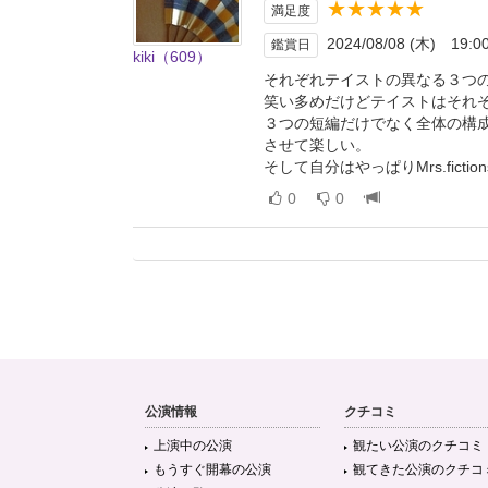
★★★★★
満足度
2024/08/08 (木) 19:0
鑑賞日
kiki（609）
それぞれテイストの異なる３つの
笑い多めだけどテイストはそれ
３つの短編だけでなく全体の構
させて楽しい。
そして自分はやっぱりMrs.fict
0
0
公演情報
クチコミ
上演中の公演
観たい公演のクチコミ
もうすぐ開幕の公演
観てきた公演のクチコ