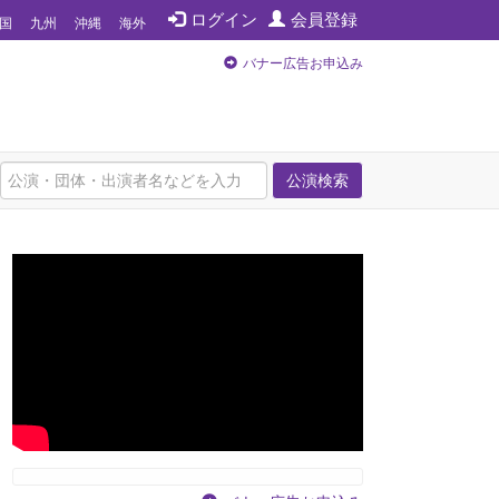
ログイン
会員登録
国
九州
沖縄
海外
バナー広告お申込み
公演検索