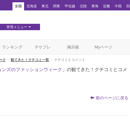
！
全国
北海道
東北
関東
甲信越
北陸
東海
近畿
中国
四
管理メニュー
団体WEBサイト管理
顧客管理
ランキング
チケプレ
掲示板
Myページ
ーク
観てきた！クチコミ一覧
クチコミとコメント
ョンズのファッションウィーク
」の観てきた！クチコミとコメ
前のページに戻る