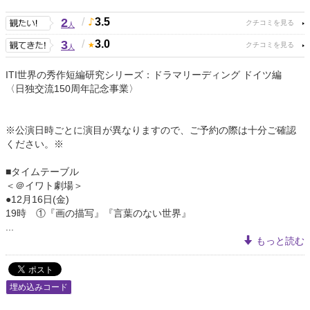
2
/
3.5
人
3
/
3.0
人
ITI世界の秀作短編研究シリーズ：ドラマリーディング ドイツ編
〈日独交流150周年記念事業〉
※公演日時ごとに演目が異なりますので、ご予約の際は十分ご確認
ください。※
■タイムテーブル
＜＠イワト劇場＞
●12月16日(金)
19時 ①『画の描写』『言葉のない世界』
...
もっと読む
埋め込みコード