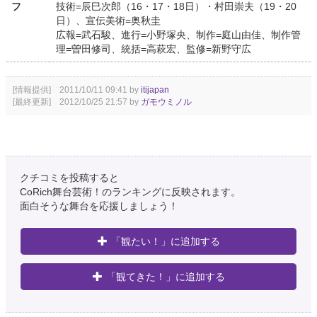
フ
技術=辰巳次郎（16・17・18日）・村田崇夫（19・20
日）、宣伝美術=奥秋圭
広報=武石駿、進行=小野塚央、制作=庭山由佳、制作管
理=曽田修司、統括=高萩宏、監修=新野守広
[情報提供] 2011/10/11 09:41 by
itijapan
[最終更新] 2012/10/25 21:57 by
ガモウミノル
クチコミを投稿すると
CoRich舞台芸術！のランキングに反映されます。
面白そうな舞台を応援しましょう！
「観たい！」に追加する
「観てきた！」に追加する