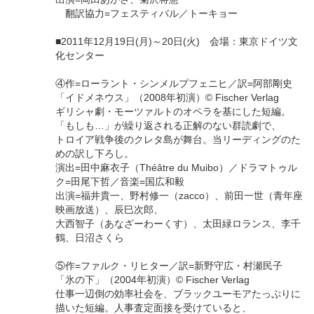
翻訳協力=フェスティバル／トーキョー
■2011年12月19日(月)～20日(火) 会場：東京ドイツ文
化センター
④作=ローラント・シンメルプフェニヒ／訳=阿部剛史
「イドメネウス」（2008年初演）© Fischer Verlag
ギリシャ劇・モーツァルトのオペラを基にした短編。
「もしも…」が繰り返される正解のない群読劇で、
トロイア戦争後のクレタ島が舞台。当リーディングのた
めの訳し下ろし。
演出=田中麻衣子（Théâtre du Muibo）／ドラマトゥル
ク=田尾下哲／音楽=国広和毅
出演=福井貴一、野村修一（zacco）、前田一世（青年座
映画放送）、辰巳次郎、
大西智子（あなざーわーくす）、太田緑ロランス、李千
鶴、日沼さくら
⑤作=ファルク・リヒター／訳=新野守広・村瀬民子
「氷の下」（2004年初演）© Fischer Verlag
仕事一辺倒の効率社会を、ブラックユーモアたっぷりに
描いた短編。人事査定面接を受けていると、