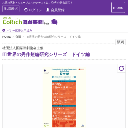
お薦め演劇・ミュージカルのクチコミは、CoRich舞台芸術！
T
menu
T
地域選択
ログイン
会員登録
o
o
g
g
g
g
l
l
バナー広告お申込み
e
e
HOME
公演
ITI世界の秀作短編研究シリーズ ドイツ編
n
n
演劇
a
a
v
社団法人国際演劇協会主催
i
v
ITI世界の秀作短編研究シリーズ ドイツ編
g
i
a
g
t
a
i
t
o
n
i
o
n