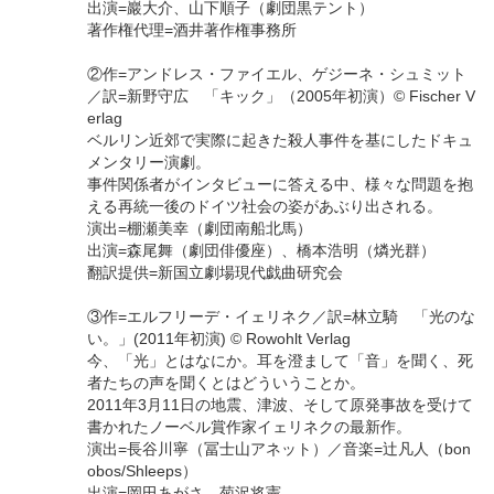
出演=巖大介、山下順子（劇団黒テント）
著作権代理=酒井著作権事務所
②作=アンドレス・ファイエル、ゲジーネ・シュミット
／訳=新野守広 「キック」（2005年初演）© Fischer V
erlag
ベルリン近郊で実際に起きた殺人事件を基にしたドキュ
メンタリー演劇。
事件関係者がインタビューに答える中、様々な問題を抱
える再統一後のドイツ社会の姿があぶり出される。
演出=棚瀬美幸（劇団南船北馬）
出演=森尾舞（劇団俳優座）、橋本浩明（燐光群）
翻訳提供=新国立劇場現代戯曲研究会
③作=エルフリーデ・イェリネク／訳=林立騎 「光のな
い。」(2011年初演) © Rowohlt Verlag
今、「光」とはなにか。耳を澄まして「音」を聞く、死
者たちの声を聞くとはどういうことか。
2011年3月11日の地震、津波、そして原発事故を受けて
書かれたノーベル賞作家イェリネクの最新作。
演出=長谷川寧（冨士山アネット）／音楽=辻凡人（bon
obos/Shleeps）
出演=岡田あがさ、菊沢将憲