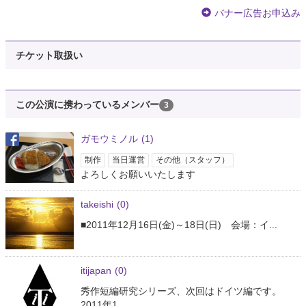
バナー広告お申込み
チケット取扱い
この公演に携わっているメンバー
3
ガモウミノル
(1)
制作
当日運営
その他（スタッフ）
よろしくお願いいたします
takeishi
(0)
■2011年12月16日(金)～18日(日) 会場：イ...
itijapan
(0)
秀作短編研究シリーズ、次回はドイツ編です。
2011年1...