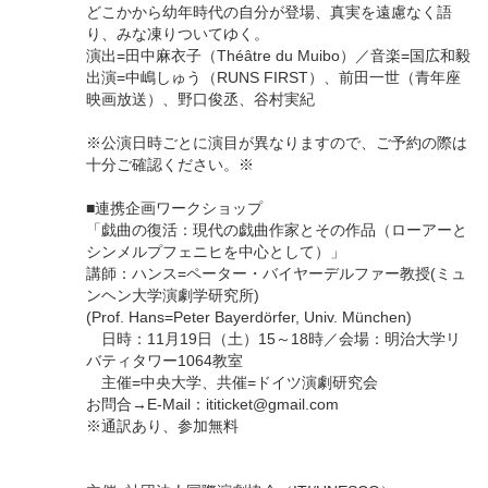
どこかから幼年時代の自分が登場、真実を遠慮なく語
り、みな凍りついてゆく。
演出=田中麻衣子（Théâtre du Muibo）／音楽=国広和毅
出演=中嶋しゅう（RUNS FIRST）、前田一世（青年座
映画放送）、野口俊丞、谷村実紀
※公演日時ごとに演目が異なりますので、ご予約の際は
十分ご確認ください。※
■連携企画ワークショップ
「戯曲の復活：現代の戯曲作家とその作品（ローアーと
シンメルプフェニヒを中心として）」
講師：ハンス=ペーター・バイヤーデルファー教授(ミュ
ンヘン大学演劇学研究所)
(Prof. Hans=Peter Bayerdörfer, Univ. München)
日時：11月19日（土）15～18時／会場：明治大学リ
バティタワー1064教室
主催=中央大学、共催=ドイツ演劇研究会
お問合→E-Mail：ititicket@gmail.com
※通訳あり、参加無料