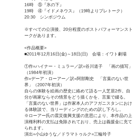
16時 ⑤『氷の下』
19時 ④『イドメネウス』（19時よりプレトーク）
20:30 シンポジウム
※すべての公演後、20分程度のポストパフォーマンスト
ークがあります。
<作品概要>
■2011年12月16日(金)～18日(日) 会場：イワト劇場
①作=ハイナー・ミュラー／訳=谷川道子 「画の描写」
（1984年初演）
作=デーア・ローアー／訳=阿部剛史 「言葉のない世
界」（2007年初演）
自らの体験を絵画の歴史に絡めて語る一人芝居2作。自
分が画家ならその情景をどう描くかを、言葉で綴る。
「言葉のない世界」は作家本人のアフガニスタンにおけ
る体験談で、当リーディングのための訳し下ろし。
※ローアー氏の震災復興支援の意思により、本作品の上
演権利料の支払は免除されており、売上は義援金に充て
られます。
演出=小山ゆうな／ドラマトゥルク=三輪玲子