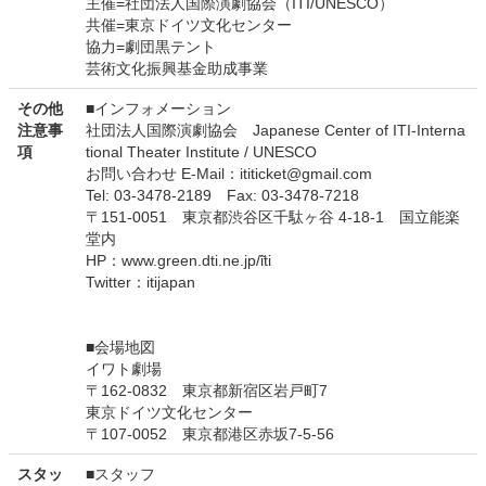
主催=社団法人国際演劇協会（ITI/UNESCO）
共催=東京ドイツ文化センター
協力=劇団黒テント
芸術文化振興基金助成事業
その他
■インフォメーション
注意事
社団法人国際演劇協会 Japanese Center of ITI-Interna
項
tional Theater Institute / UNESCO
お問い合わせ E-Mail：ititicket@gmail.com
Tel: 03-3478-2189 Fax: 03-3478-7218
〒151-0051 東京都渋谷区千駄ヶ谷 4-18-1 国立能楽
堂内
HP：www.green.dti.ne.jp/̃iti
Twitter：itijapan
■会場地図
イワト劇場
〒162-0832 東京都新宿区岩戸町7
東京ドイツ文化センター
〒107-0052 東京都港区赤坂7-5-56
スタッ
■スタッフ