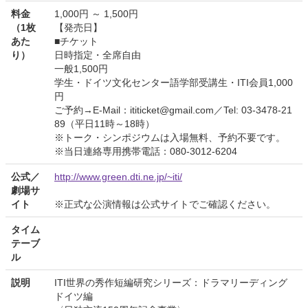
料金
1,000円 ～ 1,500円
（1枚
【発売日】
あた
■チケット
り）
日時指定・全席自由
一般1,500円
学生・ドイツ文化センター語学部受講生・ITI会員1,000
円
ご予約→E-Mail：ititicket@gmail.com／Tel: 03-3478-21
89（平日11時～18時）
※トーク・シンポジウムは入場無料、予約不要です。
※当日連絡専用携帯電話：080-3012-6204
公式／
http://www.green.dti.ne.jp/~iti/
劇場サ
イト
※正式な公演情報は公式サイトでご確認ください。
タイム
テーブ
ル
説明
ITI世界の秀作短編研究シリーズ：ドラマリーディング
ドイツ編