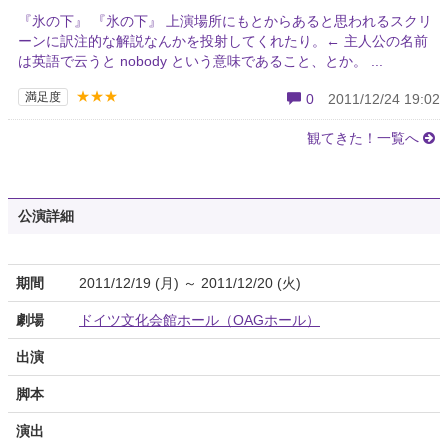
『氷の下』 『氷の下』 上演場所にもとからあると思われるスクリ
ーンに訳注的な解説なんかを投射してくれたり。← 主人公の名前
は英語で云うと nobody という意味であること、とか。 ...
★★★
満足度
0
2011/12/24 19:02
観てきた！一覧へ
公演詳細
期間
2011/12/19 (月) ～ 2011/12/20 (火)
劇場
ドイツ文化会館ホール（OAGホール）
出演
脚本
演出