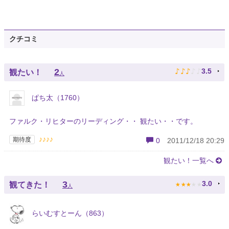
クチコミ
♪
♪
♪
♪
♪
2
3.5
観たい！
人
ぱち太（1760）
ファルク・リヒターのリーディング・・ 観たい・・です。
♪♪♪♪
期待度
0
2011/12/18 20:29
観たい！一覧へ
★
★
★
★
★
3
3.0
観てきた！
人
らいむすとーん（863）