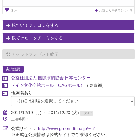
人
0
お気に入りチラシにする
観たい！クチコミをする
観てきた！クチコミをする
チケットプレゼント終了
実演鑑賞
公益社団法人 国際演劇協会 日本センター
ドイツ文化会館ホール（OAGホール）
（東京都）
他劇場あり:
2011/12/19 (月) ～ 2011/12/20 (火)
公演終了
上演時間：
公式サイト：
http://www.green.dti.ne.jp/~iti/
※正式な公演情報は公式サイトでご確認ください。