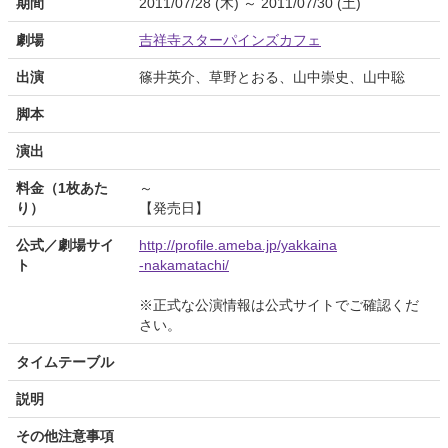
期間
2011/07/28 (木) ～ 2011/07/30 (土)
劇場
吉祥寺スターパインズカフェ
出演
篠井英介、草野とおる、山中崇史、山中聡
脚本
演出
料金（1枚あた
～
り）
【発売日】
公式／劇場サイ
http://profile.ameba.jp/yakkaina
ト
-nakamatachi/
※正式な公演情報は公式サイトでご確認くだ
さい。
タイムテーブル
説明
その他注意事項