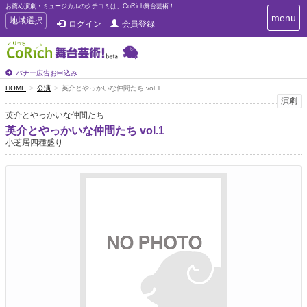
お薦め演劇・ミュージカルのクチコミは、CoRich舞台芸術！
T
menu
T
地域選択
ログイン
会員登録
o
o
g
g
g
g
l
l
バナー広告お申込み
e
e
HOME
公演
英介とやっかいな仲間たち vol.1
n
n
演劇
a
a
v
英介とやっかいな仲間たち
i
v
英介とやっかいな仲間たち vol.1
g
i
小芝居四種盛り
a
g
t
a
i
t
o
n
i
o
n