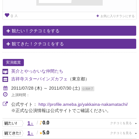
人
0
お気に入りチラシにする
観たい！クチコミをする
観てきた！クチコミをする
実演鑑賞
英介とやっかいな仲間たち
吉祥寺スターパインズカフェ
（東京都）
2011/07/28 (木) ～ 2011/07/30 (土)
公演終了
上演時間：
公式サイト：
http://profile.ameba.jp/yakkaina-nakamatachi/
※正式な公演情報は公式サイトでご確認ください。
1
/
0.0
人
1
/
5.0
人