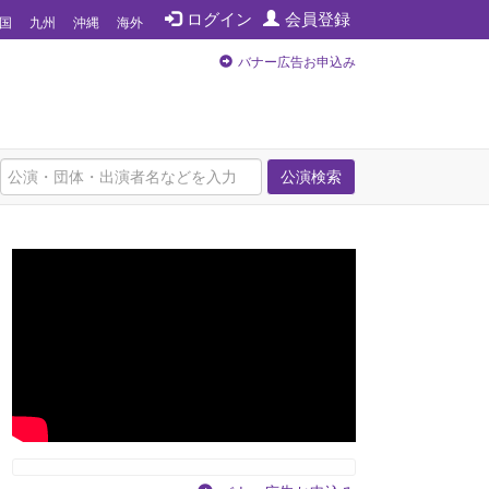
ログイン
会員登録
国
九州
沖縄
海外
バナー広告お申込み
公演検索