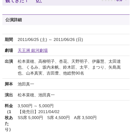
0
観てきた！
人
公演詳細
期間
2011/06/25 (土) ～ 2011/06/26 (日)
劇場
天王洲 銀河劇場
出演
松本菜穂、高柳明子、杏花、天野明子、伊藤慧、太田達
也、くるみ、坂内未帆、鈴木匠、太平、まつり、矢島嵩
也、山本真実、吉田豊、他総勢90名
脚本
池田真一
演出
松本菜穂、池田真一
料金
3,500円 ～ 5,000円
（1
【発売日】2011/04/02
枚あ
SS席 5,000円 S席 4,500円 A席 3,500円
た
り）