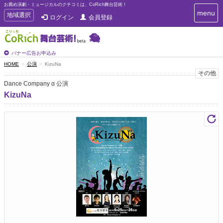
お薦め演劇・ミュージカルのクチコミは、CoRich舞台芸術！
T
menu
T
地域選択
ログイン
会員登録
o
o
g
g
g
g
l
l
バナー広告お申込み
e
e
HOME
公演
KizuNa
n
n
その他
a
a
v
Dance Company α 公演
i
v
KizuNa
g
i
a
g
t
a
i
t
o
n
i
o
n