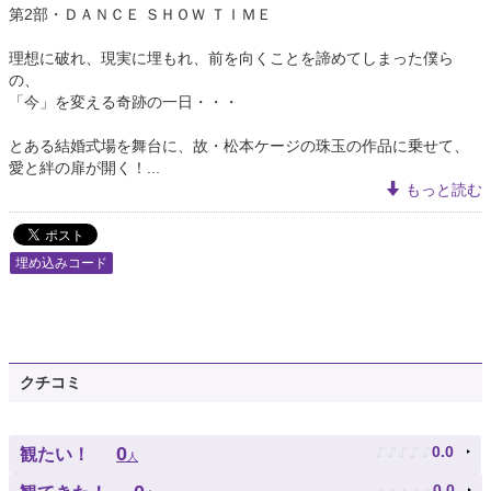
第2部・ＤＡＮＣＥ ＳＨＯＷ ＴＩＭＥ
理想に破れ、現実に埋もれ、前を向くことを諦めてしまった僕ら
の、
「今」を変える奇跡の一日・・・
とある結婚式場を舞台に、故・松本ケージの珠玉の作品に乗せて、
愛と絆の扉が開く！...
もっと読む
埋め込みコード
クチコミ
♪
♪
♪
♪
♪
0
0.0
観たい！
人
★
★
★
★
★
0.0