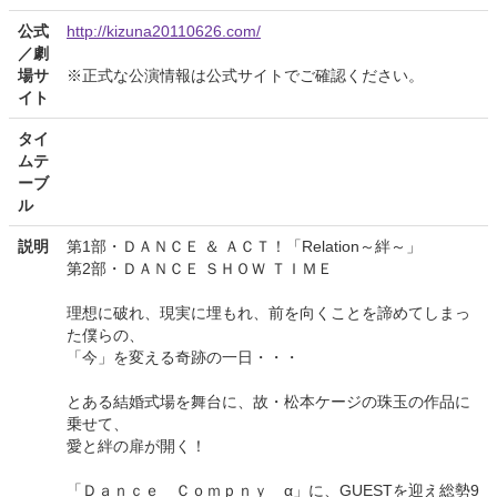
公式
http://kizuna20110626.com/
／劇
場サ
※正式な公演情報は公式サイトでご確認ください。
イト
タイ
ムテ
ーブ
ル
説明
第1部・ＤＡＮＣＥ ＆ ＡＣＴ！「Relation～絆～」
第2部・ＤＡＮＣＥ ＳＨＯＷ ＴＩＭＥ
理想に破れ、現実に埋もれ、前を向くことを諦めてしまっ
た僕らの、
「今」を変える奇跡の一日・・・
とある結婚式場を舞台に、故・松本ケージの珠玉の作品に
乗せて、
愛と絆の扉が開く！
「Ｄａｎｃｅ Ｃｏｍｐｎｙ α」に、GUESTを迎え総勢9