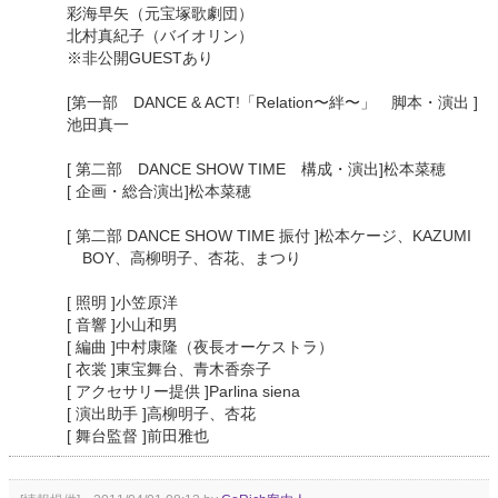
彩海早矢（元宝塚歌劇団）
北村真紀子（バイオリン）
※非公開GUESTあり
[第一部 DANCE & ACT!「Relation〜絆〜」 脚本・演出 ]
池田真一
[ 第二部 DANCE SHOW TIME 構成・演出]松本菜穂
[ 企画・総合演出]松本菜穂
[ 第二部 DANCE SHOW TIME 振付 ]松本ケージ、KAZUMI
BOY、高柳明子、杏花、まつり
[ 照明 ]小笠原洋
[ 音響 ]小山和男
[ 編曲 ]中村康隆（夜長オーケストラ）
[ 衣裳 ]東宝舞台、青木香奈子
[ アクセサリー提供 ]Parlina siena
[ 演出助手 ]高柳明子、杏花
[ 舞台監督 ]前田雅也