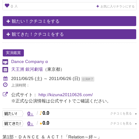
人
0
お気に入りチラシにする
観たい！クチコミをする
観てきた！クチコミをする
実演鑑賞
Dance Company α
天王洲 銀河劇場
（東京都）
2011/06/25 (土) ～ 2011/06/26 (日)
公演終了
上演時間：
公式サイト：
http://kizuna20110626.com/
※正式な公演情報は公式サイトでご確認ください。
0
/
0.0
人
0
/
0.0
人
第1部・ＤＡＮＣＥ ＆ ＡＣＴ！「Relation～絆～」