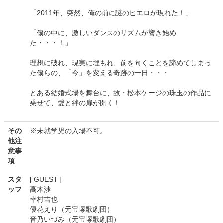
「2011年、突然、俺の前に謎のピエロが現れた！」
「僕の中に、激しいダンスのリズムが響き始め
た・・・！」
理想に破れ、現実に埋もれ、前を向くことを諦めてしまっ
た僕らの、「今」を変える奇跡の一日・・・
とある結婚式場を舞台に、故・松本ケージの珠玉の作品に
乗せて、愛と絆の扉が開く！
その
※未就学児の入場不可。
他注
意事
項
スタ
[ GUEST ]
ッフ
高木渉
幸村吉也
優花えり（元宝塚歌劇団）
音乃いづみ（元宝塚歌劇団）