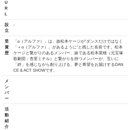
U
R
L
設
-
立
受
「α（アルファ）」は、故松本ケージが“ダンスだけではなく
賞
「＋α（アルファ）」があるように”と残した名前です。松本
歴
ケージと繋がりのあるメンバー、妹である松本菜穂（元宝塚
歌劇団：杏里ミチル）と繋がりを持つメンバーが、互いに
「絆」を感じながら創り上げる、夢と希望をお届けするDAN
CE & ACT SHOWです。
メ
ン
バ
ー
活
動
紹
介