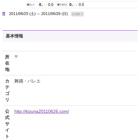
0
/
0.0
0
/
0.0
人
人
2011/06/25 (土) ～ 2011/06/26 (日)
公演終了
基本情報
所
〒
在
地
カ
舞踊・バレエ
テ
ゴ
リ
公
http://kizuna20110626.com/
式
サ
イ
ト