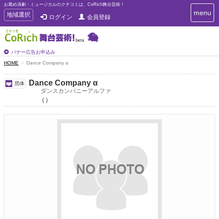
お薦め演劇・ミュージカルのクチコミは、CoRich舞台芸術！
T
menu
T
地域選択
ログイン
会員登録
o
o
g
g
g
g
l
l
バナー広告お申込み
e
e
HOME
Dance Company α
n
n
a
a
v
Dance Company α
団体
i
v
ダンスカンパニーアルファ
g
（）
i
a
g
t
a
i
t
o
n
i
o
n