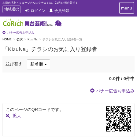
お薦め演劇・ミュージカルのクチコミは、CoRich舞台芸術！
T
menu
T
地域選択
ログイン
会員登録
o
o
g
g
g
g
l
l
バナー広告お申込み
e
e
HOME
公演
KizuNa
チラシお気に入り登録者一覧
n
n
a
「KizuNa」チラシのお気に入り登録者
a
v
i
v
g
i
並び替え
新着順
a
g
t
a
i
0-0件 / 0件中
t
o
n
i
バナー広告お申込み
o
n
このページのQRコードです。
拡大