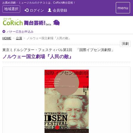
お薦め演劇・ミュージカルのクチコミは、CoRich舞台芸術！
T
menu
T
地域選択
ログイン
会員登録
o
o
g
g
g
g
l
l
バナー広告お申込み
e
e
HOME
公演
ノルウェー国立劇場『人民の敵』
n
n
演劇
a
a
v
東京ミドルシアター・フェスティバル第1回 「国際イプセン演劇祭」
i
v
ノルウェー国立劇場『人民の敵』
g
i
a
g
t
a
i
t
o
n
i
o
n