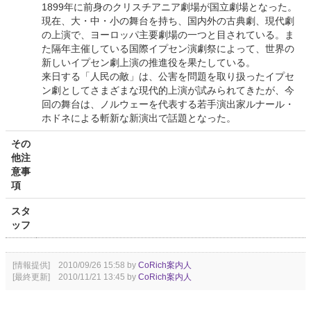
1899年に前身のクリスチアニア劇場が国立劇場となった。
現在、大・中・小の舞台を持ち、国内外の古典劇、現代劇
の上演で、ヨーロッパ主要劇場の一つと目されている。ま
た隔年主催している国際イプセン演劇祭によって、世界の
新しいイプセン劇上演の推進役を果たしている。
来日する「人民の敵」は、公害を問題を取り扱ったイプセ
ン劇としてさまざまな現代的上演が試みられてきたが、今
回の舞台は、ノルウェーを代表する若手演出家ルナール・
ホドネによる斬新な新演出で話題となった。
その
他注
意事
項
スタ
ッフ
[情報提供] 2010/09/26 15:58 by
CoRich案内人
[最終更新] 2010/11/21 13:45 by
CoRich案内人