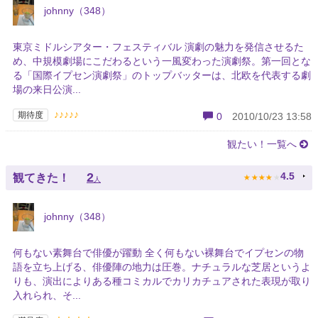
johnny（348）
東京ミドルシアター・フェスティバル 演劇の魅力を発信させるた
め、中規模劇場にこだわるという一風変わった演劇祭。第一回とな
る「国際イプセン演劇祭」のトップバッターは、北欧を代表する劇
場の来日公演...
♪♪♪♪♪
期待度
0
2010/10/23 13:58
観たい！一覧へ
★
★
★
★
★
2
4.5
観てきた！
人
johnny（348）
何もない素舞台で俳優が躍動 全く何もない裸舞台でイプセンの物
語を立ち上げる、俳優陣の地力は圧巻。ナチュラルな芝居というよ
りも、演出によりある種コミカルでカリカチュアされた表現が取り
入れられ、そ...