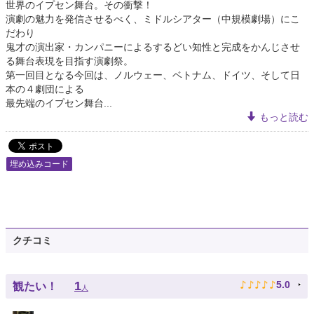
世界のイプセン舞台。その衝撃！
演劇の魅力を発信させるべく、ミドルシアター（中規模劇場）にこ
だわり
鬼才の演出家・カンパニーによるするどい知性と完成をかんじさせ
る舞台表現を目指す演劇祭。
第一回目となる今回は、ノルウェー、ベトナム、ドイツ、そして日
本の４劇団による
最先端のイプセン舞台...
もっと読む
埋め込みコード
クチコミ
♪
♪
♪
♪
♪
1
5.0
観たい！
人