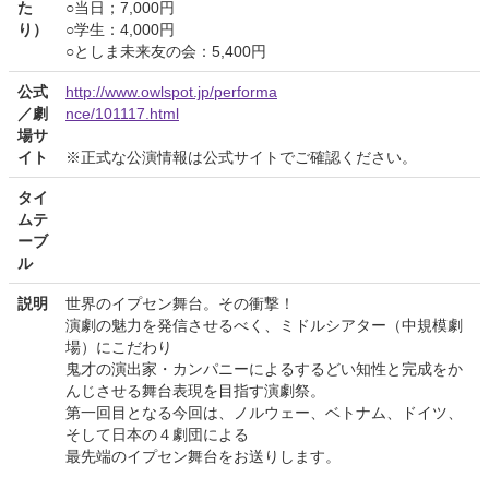
た
○当日；7,000円
り）
○学生：4,000円
○としま未来友の会：5,400円
公式
http://www.owlspot.jp/performa
／劇
nce/101117.html
場サ
イト
※正式な公演情報は公式サイトでご確認ください。
タイ
ムテ
ーブ
ル
説明
世界のイプセン舞台。その衝撃！
演劇の魅力を発信させるべく、ミドルシアター（中規模劇
場）にこだわり
鬼才の演出家・カンパニーによるするどい知性と完成をか
んじさせる舞台表現を目指す演劇祭。
第一回目となる今回は、ノルウェー、ベトナム、ドイツ、
そして日本の４劇団による
最先端のイプセン舞台をお送りします。