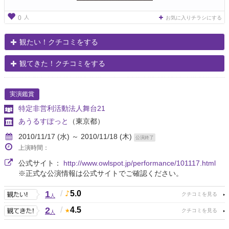
人
0
お気に入りチラシにする
観たい！クチコミをする
観てきた！クチコミをする
実演鑑賞
特定非営利活動法人舞台21
あうるすぽっと
（東京都）
2010/11/17 (水) ～ 2010/11/18 (木)
公演終了
上演時間：
公式サイト：
http://www.owlspot.jp/performance/101117.html
※正式な公演情報は公式サイトでご確認ください。
1
/
5.0
人
2
/
4.5
人