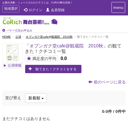
お薦め演劇・ミュージカルのクチコミは、CoRich舞台芸術！
T
menu
T
地域選択
ログイン
会員登録
o
o
g
g
g
g
l
l
バナー広告お申込み
e
e
HOME
公演
オブンガク堂cafe@観蔵院 2010秋
観てきた！クチコミ一覧
n
n
a
「
オブンガク堂cafe@観蔵院 2010秋
」の観て
a
v
きた！クチコミ一覧
i
v
g
★
0.0
i
満足度の平均
a
g
公演情報
t
観てきた！クチコミをする
a
i
t
o
n
i
前のページに戻る
o
n
並び替え
新着順
0-0件 / 0件中
まだクチコミはありません