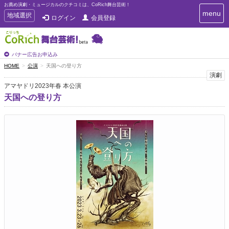
お薦め演劇・ミュージカルのクチコミは、CoRich舞台芸術！
T
menu
T
地域選択
ログイン
会員登録
o
o
g
g
g
g
l
l
バナー広告お申込み
e
e
HOME
公演
天国への登り方
n
n
演劇
a
a
v
アマヤドリ2023年春 本公演
i
v
天国への登り方
g
i
a
g
t
a
i
t
o
n
i
o
n