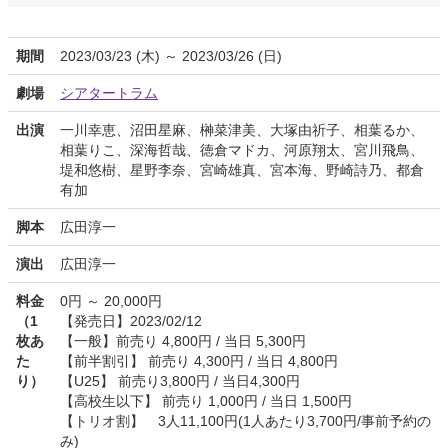
期間
2023/03/23 (木) ～ 2023/03/26 (日)
劇場
シアタートラム
出演
一川幸恵、沼田星麻、榊菜津美、大塚由祈子、相葉るか、
相葉りこ、深海哲哉、徳倉マドカ、河原翔太、宮川飛鳥、
堤和悠樹、星野李奈、宮崎雄真、宮本海、野崎詩乃、都倉
有加
脚本
広田淳一
演出
広田淳一
料金
0円 ～ 20,000円
（1
【発売日】2023/02/12
枚あ
【一般】前売り 4,800円 / 当日 5,300円
た
【前半割引】 前売り 4,300円 / 当日 4,800円
り）
【U25】 前売り3,800円 / 当日4,300円
【高校生以下】 前売り 1,000円 / 当日 1,500円
【トリオ割】 3人11,100円(1人あたり3,700円/事前予約の
み)