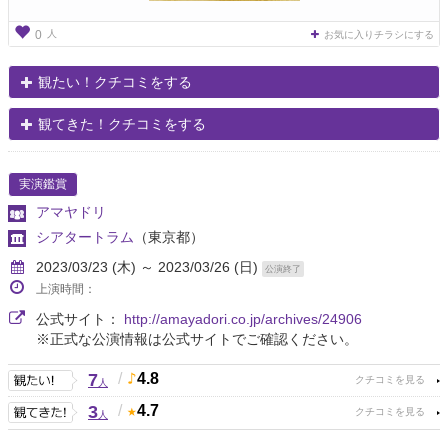
人
0
お気に入りチラシにする
観たい！クチコミをする
観てきた！クチコミをする
実演鑑賞
アマヤドリ
シアタートラム
（東京都）
2023/03/23 (木) ～ 2023/03/26 (日)
公演終了
上演時間：
公式サイト：
http://amayadori.co.jp/archives/24906
※正式な公演情報は公式サイトでご確認ください。
7
/
4.8
人
3
/
4.7
人