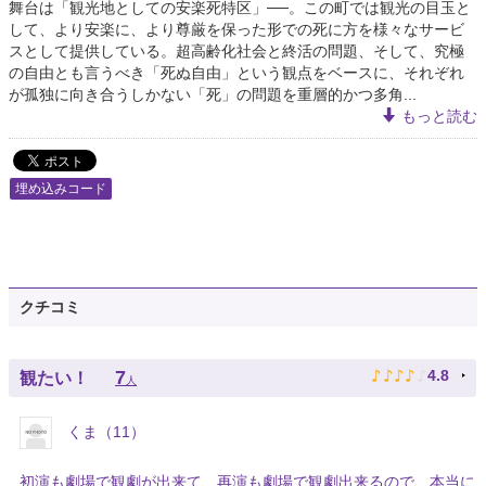
舞台は「観光地としての安楽死特区」──。この町では観光の目玉と
して、より安楽に、より尊厳を保った形での死に方を様々なサービ
スとして提供している。超高齢化社会と終活の問題、そして、究極
の自由とも言うべき「死ぬ自由」という観点をベースに、それぞれ
が孤独に向き合うしかない「死」の問題を重層的かつ多角...
もっと読む
埋め込みコード
クチコミ
♪
♪
♪
♪
♪
7
4.8
観たい！
人
くま（11）
初演も劇場で観劇が出来て、再演も劇場で観劇出来るので、本当に