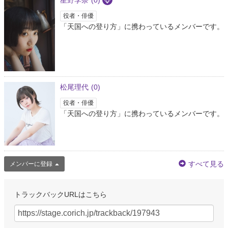
星野李奈
(0)
3年以上前
役者・俳優
「天国への登り方」に携わっているメンバーです。
あずきあいす🧸
@azk2_nbxkmt
@MizutaKoushiki 航生くん、こんにちは😊 シアタートラム、 とっても素敵
な劇場ですよね！ 観に行くのが楽しみです🙌*° 舞台稽古、頑張ってくださ
い！！
松尾理代
(0)
3年以上前
役者・俳優
「天国への登り方」に携わっているメンバーです。
八神 玲央
@Reo_yagami
@MizutaKoushiki 航生くんこんにちは！ シアタートラム立つの3回目なんで
すね〜👏🏻初めてシアタートラムに伺うのでどういう雰囲気かとか今からす
ごく楽しみです🎶 舞台稽古頑張ってください！！観劇できる日が待ち遠しい
すべて見る
です😿🤍
メンバーに登録
3年以上前
トラックバックURLはこちら
水田航生_公式
@MizutaKoushiki
「マーキュリーファー」「お勢伊登場」と今まで二度シアタートラムさんに