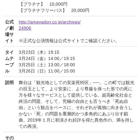
【プラチナ】 10,000円
【プラチナフリーパス】 20,000円
公式
http://amayadori.co.jp/archives/
／劇
24906
場サ
イト
※正式な公演情報は公式サイトでご確認ください。
タイ
3月23日（木）19:15
ムテ
3月24日（金）14:00／19:15
ーブ
3月25日（土）13:00／18:00
ル
3月26日（日）11:00／15:00
説明
舞台は「観光地としての安楽死特区」──。この町では観光
の目玉として、より安楽に、より尊厳を保った形での死に
方を様々なサービスとして提供している。超高齢化社会と
終活の問題、そして、究極の自由とも言うべき「死ぬ自
由」という観点をベースに、それぞれが孤独に向き合うし
かない「死」の問題を重層的かつ多角的にあぶり出す戯
曲。2019年１月に初演され好評を得た異色作の、満を持し
ての再演。
その