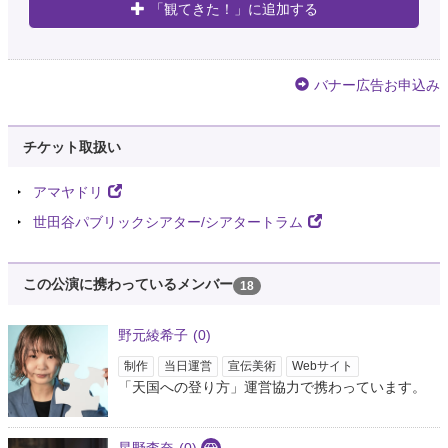
「観てきた！」に追加する
好きなので、 公演楽しみにしています😊
3年以上前
バナー広告お申込み
Roy。
@saga_paru
席番でてたのね。シアタートラムB列からなのね。4/22最前やん。えぐー。
チケット取扱い
3年以上前
アマヤドリ
めぐ
世田谷パブリックシアター/シアタートラム
@mry7121
@MizutaKoushiki 航生君こんにちは どうしても日程調整出来ず、諦めたブ
レイキング・ザ・コード。シアタートラムさんには縁が無いのかな🥲 緊張を
この公演に携わっているメンバー
18
＋にね。無事に開幕出来そうですね💚
3年以上前
野元綾希子
(0)
制作
当日運営
宣伝美術
Webサイト
ゆ🦋
@hanagatalove
「天国への登り方」運営協力で携わっています。
@MizutaKoushiki 航生くん、こんにちは☺️ シアタートラムさんにお立ちに
なるの三度目ですね✨ 私はもう何度も訪れてますが特に航生くんのマキュフ
ァや、お勢さんが印象深い劇場です！ ４回観劇予定で楽しみです🥰