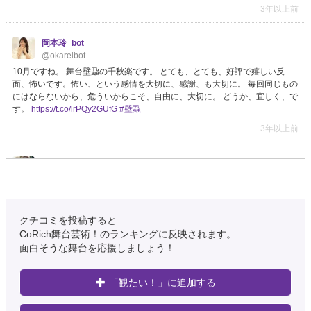
3年以上前
岡本玲_bot
@okareibot
10月ですね。 舞台壁蝨の千秋楽です。 とても、とても、好評で嬉しい反
面、怖いです。怖い、という感情を大切に、感謝、も大切に。 毎回同じもの
にはならないから、危ういからこそ、自由に、大切に。 どうか、宜しく、で
す。
https://t.co/lrPQy2GUfG
#壁蝨
3年以上前
すもも
@sumomo_tea
@MizutaKoushiki 航生くんこんにちは！ 小屋入りされたんですねー！ シア
タートラム…私、初めて伺う劇場なのでドキドキ。航生くんが大好きな劇
場、どんなところかな…楽しみです！！ 引き続きお稽古頑張ってくださいね
クチコミを投稿すると
☺️
CoRich舞台芸術！のランキングに反映されます。
面白そうな舞台を応援しましょう！
3年以上前
riconono
「観たい！」に追加する
@rico_non712
@MizutaKoushiki いよいよ劇場入りですね。 シアタートラムの雰囲気も大