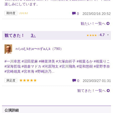
楽しみにしています。
♪♪♪♪♪
期待度
0
2023/02/16 20:52
観たい！一覧へ
★
★
★
★
★
3
4.7
観てきた！
人
nらoむkれe〜nずaんk（790）
#一川幸恵 #沼田星麻 #榊菜津美 #大塚由祈子 #相葉るか #相葉りこ
#深海哲哉 #徳倉マドカ #河原翔太 #宮川飛鳥 #堤和悠樹 #星野李奈
#宮崎雄真 #宮本海 #野崎詩乃...
★★★★★
満足度
0
2023/03/27 01:31
観てきた！一覧へ
公演詳細