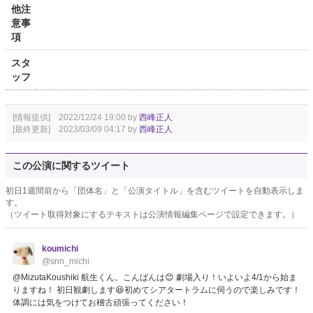
他注
意事
項
スタ
ッフ
[情報提供] 2022/12/24 19:00 by
西峰正人
[最終更新] 2023/03/09 04:17 by
西峰正人
この公演に関するツイート
初日1週間前から「団体名」と「公演タイトル」を含むツイートを自動表示しま
す。
（ツイート取得対象にするテキストは公演情報編集ページで設定できます。）
koumichi
@snn_michi
@MizutaKoushiki 航生くん。こんばんは😊 劇場入り！いよいよ4/1から始ま
りますね！ 初日観劇します😆初めてシアタートラムに伺うので楽しみです！
体調には気をつけてお稽古頑張ってください！