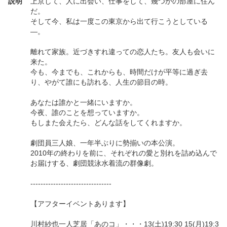
説明
上京して、人に出会い、仕事をして、幾つかの部屋に住ん
だ。
そして今、私は一度この東京から出て行こうとしている
―。
離れて家族。近づきすれ違っての恋人たち。友人も会いに
来た。
今も、今までも、これからも、時間だけが平等に過ぎ去
り、やがて誰にも訪れる、人生の節目の時。
あなたは誰かと一緒にいますか。
今夜、誰のことを想っていますか。
もしまた会えたら、どんな話をしてくれますか。
劇団員三人娘、一年半ぶりに勢揃いの本公演。
2010年の終わりを前に、それぞれの愛と別れを詰め込んで
お届けする、劇団競泳水着流の群像劇。
--------------------------------
【アフターイベントあります】
川村紗也一人芝居「あのコ」・・・13(土)19:30 15(月)19:3