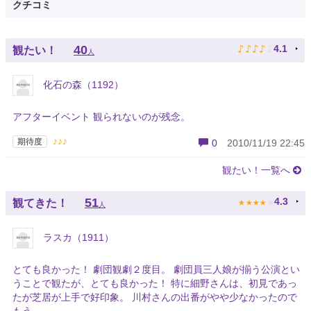
クチコミ
♪
♪
♪
♪
♪
40
4.1
観たい！
人
化石の森（1192）
アフターイベント 観られないのが残念。
♪♪♪
期待度
0
2010/11/19 22:45
観たい！一覧へ
★
★
★
★
★
51
4.3
観てきた！
人
ラスカ（1911）
とても良かった！ 劇団観劇２度目。 劇団員三人娘が揃う公演とい
うことで観たが、とても良かった！ 特に細野さんは、初見であっ
たが芝居が上手で好印象。 川村さんの出番がやや少なかったので