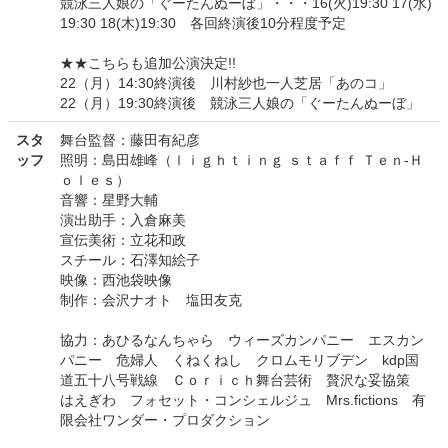
競泳三人娘の「ぐーたんぬーぼ」・・・16(火)19:30 17(水)
19:30 18(木)19:30 各回終演後10分程度予定
★★こちらも追加公演決定!!
22（月）14:30終演後 川村紗也一人芝居「あのコ」
22（月）19:30終演後 競泳三人娘の「ぐーたんぬーぼ」
スタ
舞台監督：藤田有紀彦
ッフ
照明：島田雄峰（ｌｉｇｈｔｉｎｇ ｓｔａｆｆ Ｔｅｎ-Ｈ
ｏｌｅｓ）
音響：星野大輔
演出助手：入倉麻美
宣伝美術：立花和政
スチール：石澤知絵子
映像：西池袋映像
制作：会沢ナオト 塩田友克
協力：あひるなんちゃら ウィーズカンパニー エスカン
パニー 危婦人 くねくねし クロムモリブデン kdp国
道五十八号戦線 Ｃｏｒｉｃｈ舞台芸術 贅沢な妥協策
はえぎわ フォセット・コンシェルジュ Mrs.fictions 有
限会社ワンダー・プロダクション