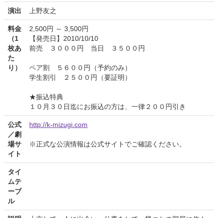
演出
上野友之
料金
2,500円 ～ 3,500円
（1
【発売日】2010/10/10
枚あ
前売 ３０００円 当日 ３５００円
た
り）
ペア割 ５６００円（予約のみ）
学生割引 ２５００円（要証明）
★振込特典
１０月３０日迄にお振込の方は、一律２００円引き
公式
http://k-mizugi.com
／劇
場サ
※正式な公演情報は公式サイトでご確認ください。
イト
タイ
ムテ
ーブ
ル