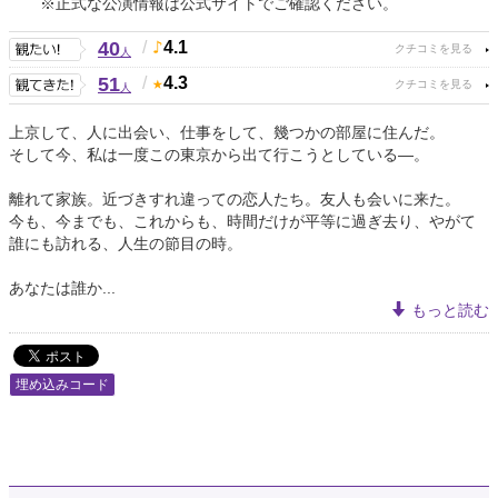
※正式な公演情報は公式サイトでご確認ください。
40
/
4.1
人
51
/
4.3
人
上京して、人に出会い、仕事をして、幾つかの部屋に住んだ。
そして今、私は一度この東京から出て行こうとしている―。
離れて家族。近づきすれ違っての恋人たち。友人も会いに来た。
今も、今までも、これからも、時間だけが平等に過ぎ去り、やがて
誰にも訪れる、人生の節目の時。
あなたは誰か...
もっと読む
埋め込みコード