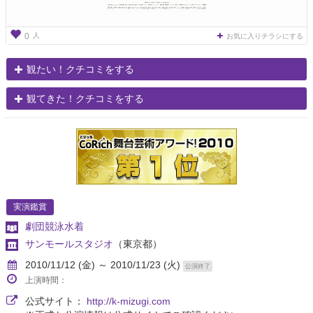
人
0
お気に入りチラシにする
観たい！クチコミをする
観てきた！クチコミをする
実演鑑賞
劇団競泳水着
サンモールスタジオ
（東京都）
2010/11/12 (金) ～ 2010/11/23 (火)
公演終了
上演時間：
公式サイト：
http://k-mizugi.com