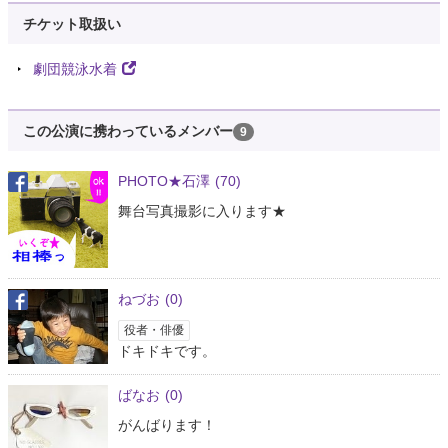
チケット取扱い
劇団競泳水着
この公演に携わっているメンバー
9
PHOTO★石澤
(70)
舞台写真撮影に入ります★
ねづお
(0)
役者・俳優
ドキドキです。
ばなお
(0)
がんばります！