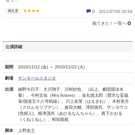
もう...
★★★★
満足度
0
2011/07/05 20:54
観てきた！一覧へ
公演詳細
期間
2010/11/12 (金) ～ 2010/11/23 (火)
劇場
サンモールスタジオ
出演
細野今日子、大川翔子、川村紗也、（以上、劇団競泳水
着）、今村圭佑（Mrs.fictions）、金丸慎太郎（贅沢な妥協
策/国道五十八号戦線）、川上友里（はえぎわ）、木村美月
（クロムモリブデン）、倉田大輔、澤田慎司、ザンヨウコ
(危婦人)、根津茂尚（あひるなんちゃら）、真下かおる
（くねくねし）、和知龍範
脚本
上野友之