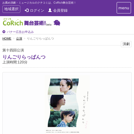
お薦め演劇・ミュージカルのクチコミは、CoRich舞台芸術！
T
menu
T
地域選択
ログイン
会員登録
o
o
g
g
g
g
l
l
バナー広告お申込み
e
e
HOME
公演
りんごりらっぱんつ
n
n
演劇
a
a
v
第十四回公演
i
v
りんごりらっぱんつ
g
i
上演時間:120分
a
g
t
a
i
t
o
n
i
o
n