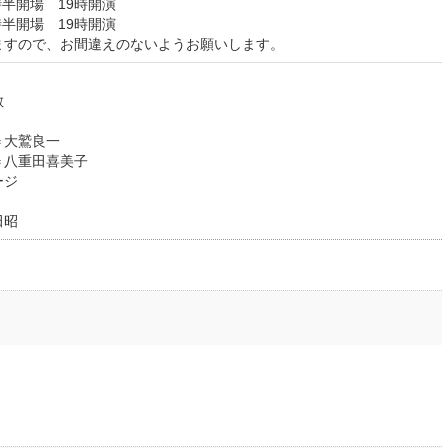
時半開場 19時開演
時半開場 19時開演
ますので、お間違えのないようお願いします。
敏
＝大鷲良一
＝八重田喜美子
コージ
田昭