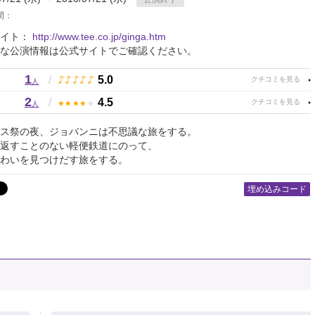
間：
サイト：
http://www.tee.co.jp/ginga.htm
な公演情報は公式サイトでご確認ください。
1
♪
♪
♪
♪
♪
/
5.0
人
2
★
★
★
★
★
/
4.5
人
ス祭の夜、ジョバンニは不思議な旅をする。
返すことのない軽便鉄道にのって、
わいを見つけだす旅をする。
埋め込みコード