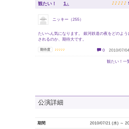
♪
♪
♪
♪
♪
1
観たい！
人
ニッキー（255）
たいへん気になります。 銀河鉄道の夜をどのよう
されるのか、期待大です。
♪♪♪♪♪
期待度
0
2010/07/04
観たい！一
公演詳細
期間
2010/07/21 (水) ～ 2