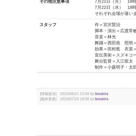
その他注意事項
7月21日（火） 18
7月22日（水） 18
それぞれ会場が違い
スタッフ
作＝宮沢賢治
脚本・演出＝広渡常
音楽＝林光
舞踊＝西田堯 照明
効果＝田村悳 衣裳
宣伝美術＝スズキ
舞台監督＝入江龍太
制作＝小森明子・太
[情報提供] 2010/06/21 15:00 by
teeakira
[最終更新] 2010/07/29 18:06 by
teeakira