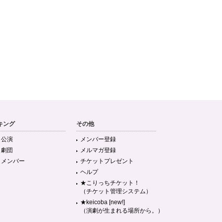
キング
その他
目公演
メンバー登録
目劇団
メルマガ登録
目メンバー
チケットプレゼント
ヘルプ
★こりっちチケット！
（チケット管理システム）
★keicoba [new!]
（演劇が生まれる場所から。）