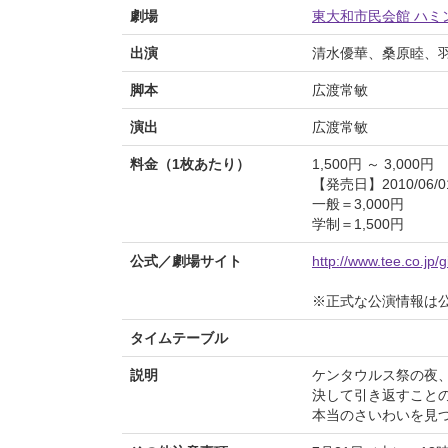
劇場
東大和市民会館 ハミ
出演
清水優華、桑原睦、
脚本
広渡常敏
演出
広渡常敏
料金（1枚あたり）
1,500円 ～ 3,000円
【発売日】2010/06/0
一般＝3,000円
学制＝1,500円
公式／劇場サイト
http://www.tee.co.jp/
※正式な公演情報は
タイムテーブル
説明
ケンタウルス祭の夜
決して引き返すこと
本当のさいわいを見