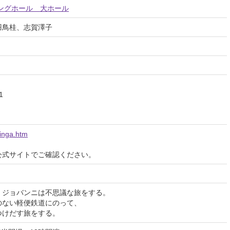
ングホール 大ホール
羽鳥桂、志賀澤子
1
ginga.htm
公式サイトでご確認ください。
、ジョバンニは不思議な旅をする。
のない軽便鉄道にのって、
つけだす旅をする。