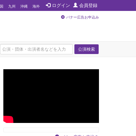
ログイン
会員登録
国
九州
沖縄
海外
バナー広告お申込み
公演検索