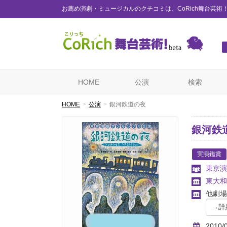
お薦め演劇・ミュージカルのクチコミは、CoRich舞台芸術
HOME
公演
検索
HOME
公演
銀河鉄道の夜
銀河鉄
実演鑑賞
東京演
東大和
他劇場
2010/