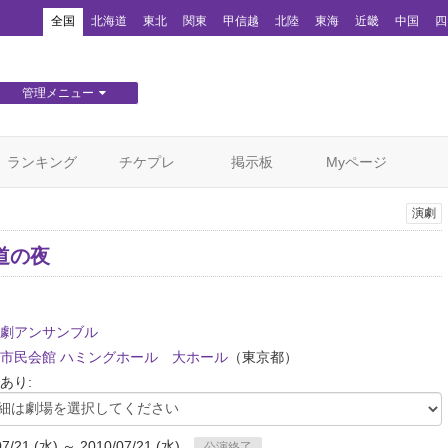
！
全国
北海道
東北
関東
甲信越
北陸
東海
近畿
中国
四
管理メニュー
団体WEBサイト管理
顧客管理
ランキング
チケプレ
掲示板
Myページ
演劇
道の夜
劇アンサンブル
市民会館 ハミングホール 大ホール
（東京都）
あり:
07/21 (水) ～ 2010/07/21 (水)
公演終了