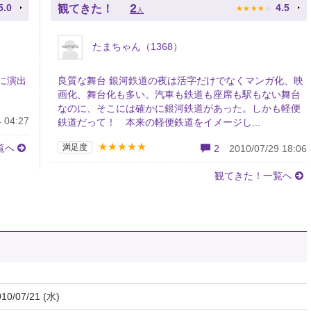
★
★
★
★
★
2
5.0
4.5
観てきた！
人
たまちゃん（1368）
に演出
良質な舞台 銀河鉄道の夜は活字だけでなくマンガ化、映
画化、舞台化も多い。汽車も鉄道も座席も駅もない舞台
なのに、そこには確かに銀河鉄道があった。しかも軽便
 04:27
鉄道だって！ 本来の軽便鉄道をイメージし...
★★★★★
覧へ
満足度
2
2010/07/29 18:06
観てきた！一覧へ
010/07/21 (水)