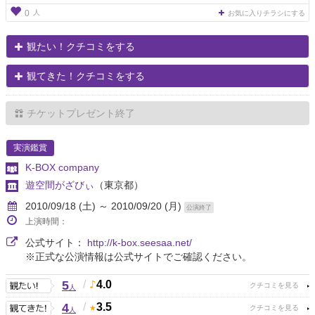
人
0
お気に入りチラシにする
観たい！クチコミをする
観てきた！クチコミをする
チケットプレゼント終了
実演鑑賞
K-BOX company
遊空間がざびぃ
（東京都）
2010/09/18 (土) ～ 2010/09/20 (月)
公演終了
上演時間：
公式サイト：
http://k-box.seesaa.net/
※正式な公演情報は公式サイトでご確認ください。
5
/
4.0
人
4
/
3.5
人