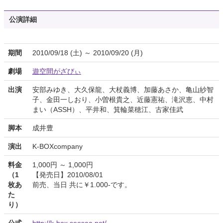
公演詳細
期間
2010/09/18 (土) ～ 2010/09/20 (月)
劇場
遊空間がざびぃ
出演
安部みゆき、大久保龍、大杖義博、加藤あさか、亀山紗智
子、金田一しおり、小曽根貴之、近藤憲祐、滝沢恵、中村
まい（ASSH）、平井和、箕輪菜穂江、古家佳武
脚本
成井豊
演出
K-BOXcompany
料金
1,000円 ～ 1,000円
（1
【発売日】2010/08/01
枚あ
前売、当日 共に￥1.000-です。
た
り）
公式
http://k-box.seesaa.net/