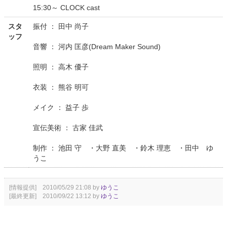
15:30～ CLOCK cast
スタ
振付 ： 田中 尚子
ッフ
音響 ： 河内 匡彦(Dream Maker Sound)
照明 ： 高木 優子
衣装 ： 熊谷 明可
メイク ： 益子 歩
宣伝美術 ： 古家 佳武
制作 ： 池田 守 ・大野 直美 ・鈴木 理恵 ・田中 ゆ
うこ
[情報提供] 2010/05/29 21:08 by
ゆうこ
[最終更新] 2010/09/22 13:12 by
ゆうこ