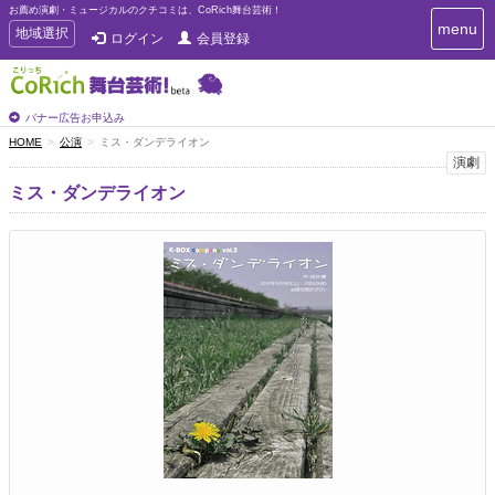
お薦め演劇・ミュージカルのクチコミは、CoRich舞台芸術！
T
menu
T
地域選択
ログイン
会員登録
o
o
g
g
g
g
l
l
バナー広告お申込み
e
e
HOME
公演
ミス・ダンデライオン
n
n
演劇
a
a
v
ミス・ダンデライオン
i
v
g
i
a
g
t
a
i
t
o
n
i
o
n