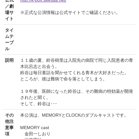
／劇
場サ
※正式な公演情報は公式サイトでご確認ください。
イト
タイ
ムテ
ーブ
ル
説明
１１歳の夏、鈴谷樹里は入院先の病院で同じ入院患者の青
木比呂志と出会う。
鈴谷は毎日童話を聞かせてくれる青木が大好きだった。
ところが、彼は難病で命を落としてしまう。
１９年後、医師になった鈴谷は、その難病の特効薬が開発
されたと聞く。
そして、鈴谷は･･･
その
本公演は、MEMORYとCLOCKのダブルキャストです。
他注
意事
MEMORY cast
項
金田一しおり