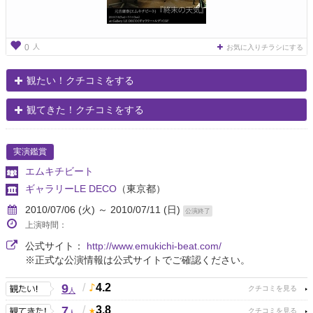
人
0
お気に入りチラシにする
観たい！クチコミをする
観てきた！クチコミをする
実演鑑賞
エムキチビート
ギャラリーLE DECO
（東京都）
2010/07/06 (火) ～ 2010/07/11 (日)
公演終了
上演時間：
公式サイト：
http://www.emukichi-beat.com/
※正式な公演情報は公式サイトでご確認ください。
9
/
4.2
人
7
/
3.8
人