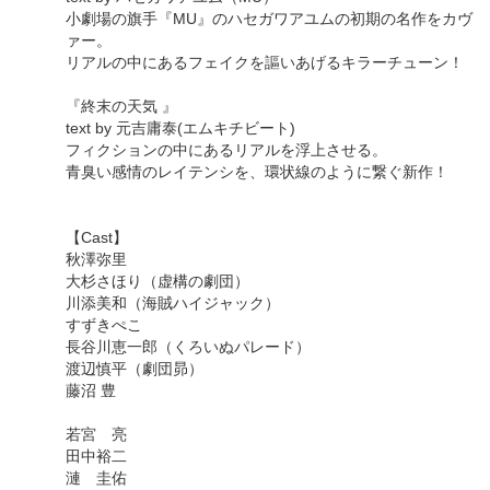
小劇場の旗手『MU』のハセガワアユムの初期の名作をカヴ
ァー。
リアルの中にあるフェイクを謳いあげるキラーチューン！
『終末の天気 』
text by 元吉庸泰(エムキチビート)
フィクションの中にあるリアルを浮上させる。
青臭い感情のレイテンシを、環状線のように繋ぐ新作！
【Cast】
秋澤弥里
大杉さほり（虚構の劇団）
川添美和（海賊ハイジャック）
すずきぺこ
長谷川恵一郎（くろいぬパレード）
渡辺慎平（劇団昴）
藤沼 豊
若宮 亮
田中裕二
漣 圭佑