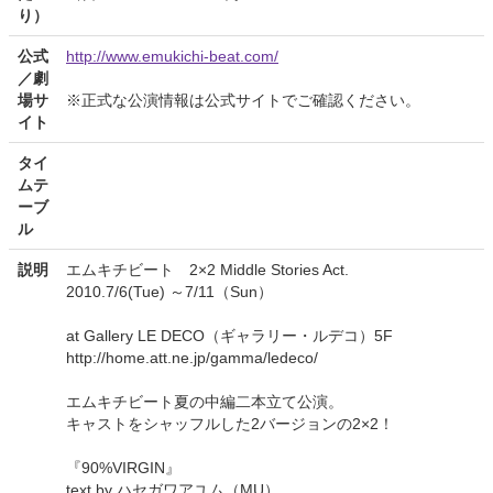
り）
公式
http://www.emukichi-beat.com/
／劇
場サ
※正式な公演情報は公式サイトでご確認ください。
イト
タイ
ムテ
ーブ
ル
説明
エムキチビート 2×2 Middle Stories Act.
2010.7/6(Tue) ～7/11（Sun）
at Gallery LE DECO（ギャラリー・ルデコ）5F
http://home.att.ne.jp/gamma/ledeco/
エムキチビート夏の中編二本立て公演。
キャストをシャッフルした2バージョンの2×2！
『90%VIRGIN』
text by ハセガワアユム（MU）