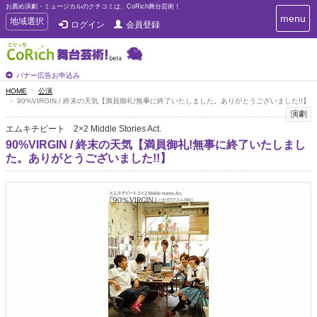
お薦め演劇・ミュージカルのクチコミは、CoRich舞台芸術！
T
menu
T
地域選択
ログイン
会員登録
o
o
g
g
g
g
l
l
バナー広告お申込み
e
e
HOME
公演
n
90%VIRGIN / 終末の天気【満員御礼!無事に終了いたしました。ありがとうございました!!】
n
a
演劇
a
v
エムキチビート 2×2 Middle Stories Act.
i
v
g
90%VIRGIN / 終末の天気【満員御礼!無事に終了いたしまし
i
a
た。ありがとうございました!!】
g
t
a
i
t
o
n
i
o
n