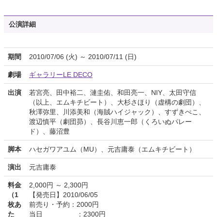
公演詳細
期間
2010/07/06 (火) ～ 2010/07/11 (日)
劇場
ギャラリーLE DECO
出演
若宮亮、田中裕二、漣圭佑、和田亮一、NIY、太田守信
（以上、エムキチビート）、大杉さほり（虚構の劇団）、
秋澤弥里、川添美和（海賊ハイジャック）、すずきぺこ、
渡辺慎平（劇団昴）、長谷川恵一郎（くろいぬパレー
ド）、藤沼豊
脚本
ハセガワアユム（MU）、元吉庸泰（エムキチビート）
演出
元吉庸泰
料金
2,000円 ～ 2,300円
（1
【発売日】2010/06/05
枚あ
前売り・予約：2000円
た
当日 ：2300円