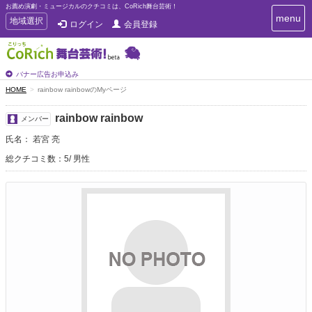
お薦め演劇・ミュージカルのクチコミは、CoRich舞台芸術！
T
menu
T
地域選択
ログイン
会員登録
o
o
g
g
g
g
l
l
バナー広告お申込み
e
e
HOME
rainbow rainbowのMyページ
n
n
a
a
v
rainbow rainbow
メンバー
i
v
g
氏名： 若宮 亮
i
a
g
総クチコミ数：5
男性
t
a
i
t
o
n
i
o
n