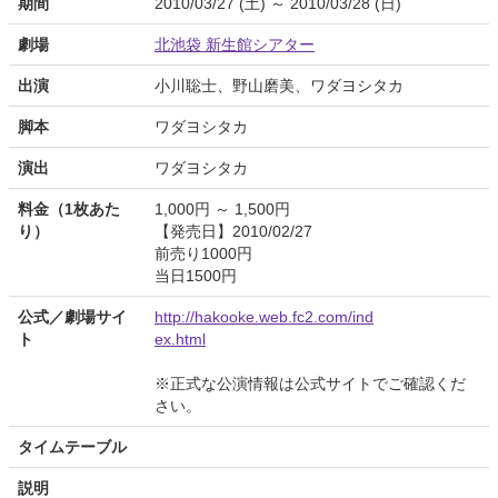
期間
2010/03/27 (土) ～ 2010/03/28 (日)
劇場
北池袋 新生館シアター
出演
小川聡士、野山磨美、ワダヨシタカ
脚本
ワダヨシタカ
演出
ワダヨシタカ
料金（1枚あた
1,000円 ～ 1,500円
り）
【発売日】2010/02/27
前売り1000円
当日1500円
公式／劇場サイ
http://hakooke.web.fc2.com/ind
ト
ex.html
※正式な公演情報は公式サイトでご確認くだ
さい。
タイムテーブル
説明