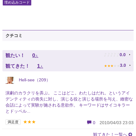
埋め込みコード
クチコミ
♪
♪
♪
♪
♪
0
0.0
観たい！
人
★
★
★
★
★
1
3.0
観てきた！
人
Hell-see（209）
演劇のカラクリを弄ぶ。 ここはどこ。わたしはだれ。というアイ
デンティティの喪失に対し、演じる役と演じる場所を与え、緻密な
会話によって実験が施される意欲作。 キーワードはサイコキラー
とドッペル...
★★★
満足度
0
2010/04/03 23:03
観てきた！一覧へ