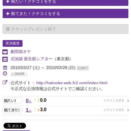
観たい！クチコミをする
観てきた！クチコミをする
チケットプレゼント終了
実演鑑賞
劇団箱オケ
北池袋 新生館シアター
（東京都）
2010/03/27 (土) ～ 2010/03/28 (日)
公演終了
上演時間：
公式サイト：
http://hakooke.web.fc2.com/index.html
※正式な公演情報は公式サイトでご確認ください。
0
/
0.0
人
1
/
3.0
人