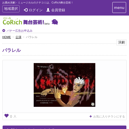
お薦め演劇・ミュージカルのクチコミは、CoRich舞台芸術！
T
menu
T
地域選択
ログイン
会員登録
o
o
g
g
g
g
l
l
バナー広告お申込み
e
e
HOME
公演
パラレル
n
n
演劇
a
a
v
パラレル
i
v
g
i
a
g
t
a
i
t
o
n
i
o
n
人
0
お気に入りチラシにする