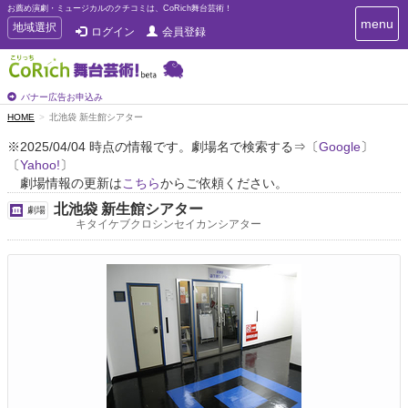
お薦め演劇・ミュージカルのクチコミは、CoRich舞台芸術！
T
menu
T
地域選択
ログイン
会員登録
o
o
g
g
g
g
l
l
バナー広告お申込み
e
e
HOME
北池袋 新生館シアター
n
n
a
※2025/04/04 時点の情報です。劇場名で検索する⇒〔
Google
〕
a
v
〔
Yahoo!
〕
i
v
g
劇場情報の更新は
こちら
からご依頼ください。
i
a
g
北池袋 新生館シアター
劇場
t
a
キタイケブクロシンセイカンシアター
i
t
o
n
i
o
n