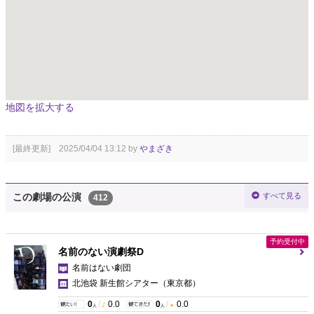
地図を拡大する
[最終更新] 2025/04/04 13:12 by
やまざき
すべて見る
この劇場の公演
412
予約受付中
名前のない演劇祭D
名前はない劇団
北池袋 新生館シアター
（東京都）
0
/
0.0
0
/
0.0
人
人