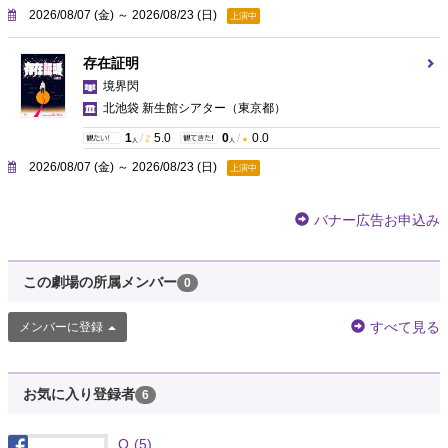
2026/08/07 (金) ～ 2026/08/23 (日)
上演中
存在証明
境界閃
北池袋 新生館シアター
（東京都）
1
/
5.0
0
/
0.0
人
人
2026/08/07 (金) ～ 2026/08/23 (日)
上演中
バナー広告お申込み
この劇場の所属メンバー
0
すべて見る
メンバーに登録
お気に入り登録者
6
Q
(5)