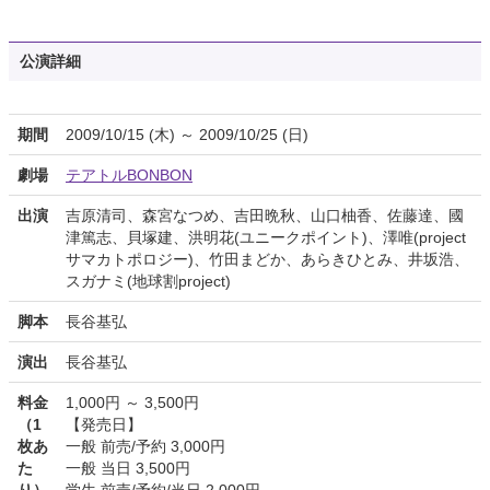
公演詳細
期間
2009/10/15 (木) ～ 2009/10/25 (日)
劇場
テアトルBONBON
出演
吉原清司、森宮なつめ、吉田晩秋、山口柚香、佐藤達、國
津篤志、貝塚建、洪明花(ユニークポイント)、澤唯(project
サマカトポロジー)、竹田まどか、あらきひとみ、井坂浩、
スガナミ(地球割project)
脚本
長谷基弘
演出
長谷基弘
料金
1,000円 ～ 3,500円
（1
【発売日】
枚あ
一般 前売/予約 3,000円
た
一般 当日 3,500円
り）
学生 前売/予約/当日 2,000円