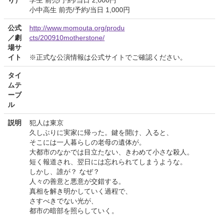
小中高生 前売/予約/当日 1,000円
公式
http://www.momouta.org/produ
／劇
cts/200910motherstone/
場サ
イト
※正式な公演情報は公式サイトでご確認ください。
タイ
ムテ
ーブ
ル
説明
犯人は東京
久しぶりに実家に帰った。鍵を開け、入ると、
そこには一人暮らしの老母の遺体が。
大都市のなかでは目立たない、きわめて小さな殺人。
短く報道され、翌日には忘れられてしまうような。
しかし、誰が？ なぜ？
人々の善意と悪意が交錯する。
真相を解き明かしていく過程で、
さすべきでない光が、
都市の暗部を照らしていく。