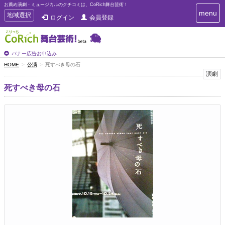
お薦め演劇・ミュージカルのクチコミは、CoRich舞台芸術！
T
menu
T
地域選択
ログイン
会員登録
o
o
g
g
g
g
l
l
バナー広告お申込み
e
e
HOME
公演
死すべき母の石
n
n
演劇
a
a
v
死すべき母の石
i
v
g
i
a
g
t
a
i
t
o
n
i
o
n