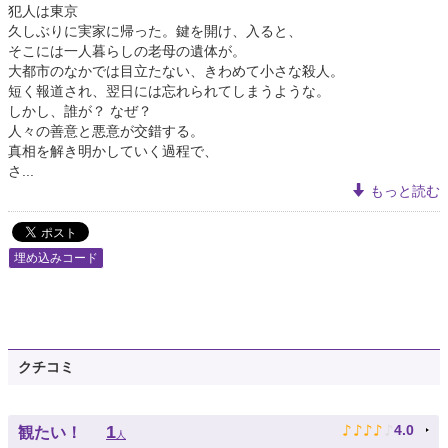
犯人は東京
久しぶりに実家に帰った。鍵を開け、入ると、
そこには一人暮らしの老母の遺体が。
大都市のなかでは目立たない、きわめて小さな殺人。
短く報道され、翌日には忘れられてしまうような。
しかし、誰が？ なぜ？
人々の善意と悪意が交錯する。
真相を解き明かしていく過程で、
さ...
もっと読む
埋め込みコード
クチコミ
♪
♪
♪
♪
♪
1
4.0
観たい！
人