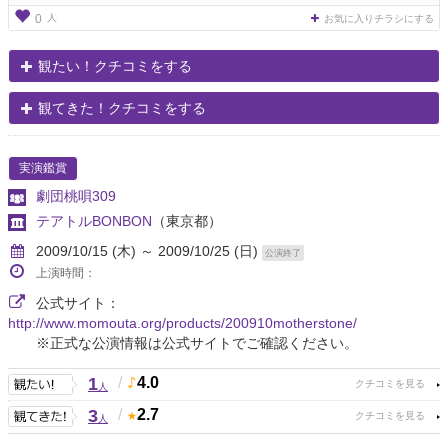
人
0
お気に入りチラシにする
観たい！クチコミをする
観てきた！クチコミをする
実演鑑賞
劇団桃唄309
テアトルBONBON
（東京都）
2009/10/15 (木) ～ 2009/10/25 (日)
公演終了
上演時間：
公式サイト：
http://www.momouta.org/products/200910motherstone/
※正式な公演情報は公式サイトでご確認ください。
1
/
4.0
人
3
/
2.7
人