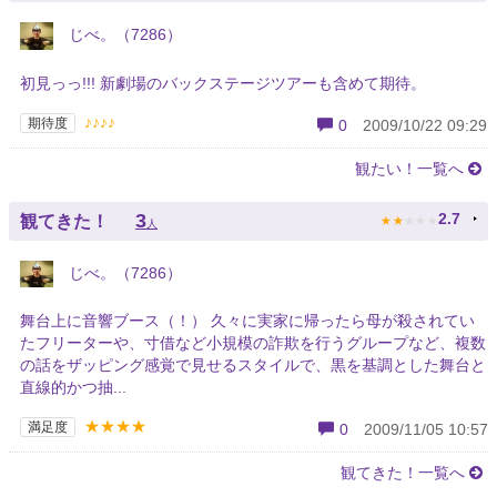
じべ。（7286）
初見っっ!!! 新劇場のバックステージツアーも含めて期待。
♪♪♪♪
期待度
0
2009/10/22 09:29
観たい！一覧へ
★
★
★
★
★
3
2.7
観てきた！
人
じべ。（7286）
舞台上に音響ブース（！） 久々に実家に帰ったら母が殺されてい
たフリーターや、寸借など小規模の詐欺を行うグループなど、複数
の話をザッピング感覚で見せるスタイルで、黒を基調とした舞台と
直線的かつ抽...
★★★★
満足度
0
2009/11/05 10:57
観てきた！一覧へ