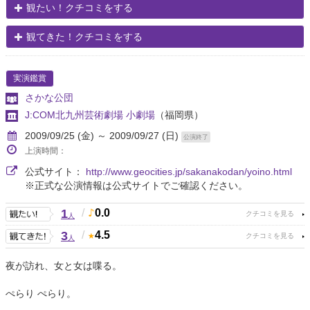
観たい！クチコミをする
観てきた！クチコミをする
実演鑑賞
さかな公団
J:COM北九州芸術劇場 小劇場
（福岡県）
2009/09/25 (金) ～ 2009/09/27 (日)
公演終了
上演時間：
公式サイト：
http://www.geocities.jp/sakanakodan/yoino.html
※正式な公演情報は公式サイトでご確認ください。
1
/
0.0
人
3
/
4.5
人
夜が訪れ、女と女は喋る。
ぺらり ぺらり。