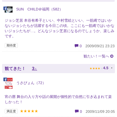
SUN CHILD＠福岡（582）
ジョシ芝居 本谷有希子といい、中村雪絵といい、一筋縄ではいか
ないジョシたちが活躍する今日この頃。ここにも一筋縄ではいかな
いジョシたちが…。どんなジョシ芝居になるのでしょうか、楽しみ
です。
期待度
0
2009/09/21 23:23
観たい！一覧へ
★
★
★
★
★
3
4.5
観てきた！
人
うさぴょん（72）
宵の唇 舞台の入り方や話の展開が個性的で自然に引き込まれて楽
しかった！
★★★★★
満足度
0
2009/11/09 20:05