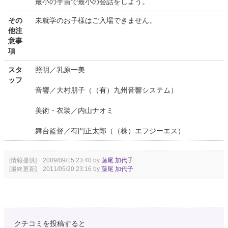
最小の宇宙で最小の会話をしよう。
その
未就学のお子様はご入場できません。
他注
意事
項
スタ
照明／乳原一美
ッフ
音響／大村朋子（（有）九州音響システム）
美術・衣装／内山ナオミ
舞台監督／有門正太郎（（株）エフジーエス）
[情報提供] 2009/09/15 23:40 by
藤尾 加代子
[最終更新] 2011/05/20 23:16 by
藤尾 加代子
クチコミを投稿すると