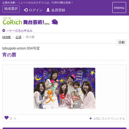
お薦め演劇・ミュージカルのクチコミは、CoRich舞台芸術！
T
menu
T
地域選択
ログイン
会員登録
o
o
g
g
g
g
l
l
バナー広告お申込み
e
e
HOME
公演
宵の唇
n
n
演劇
a
a
v
tobugeki-union 004号室
i
v
宵の唇
g
i
a
g
t
a
i
t
o
n
i
o
n
人
0
お気に入りチラシにする