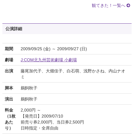
観てきた！一覧へ
公演詳細
期間
2009/09/25 (金) ～ 2009/09/27 (日)
劇場
J:COM北九州芸術劇場 小劇場
出演
藤尾加代子、大畑佳子、白石萌、浅野かさね、内山ナオ
ミ
脚本
鵜飼秋子
演出
鵜飼秋子
料金
2,000円 ～
（1枚
【発売日】2009/07/10
あた
前売り券2,000円、当日券2,500円
り）
日時指定・全席自由