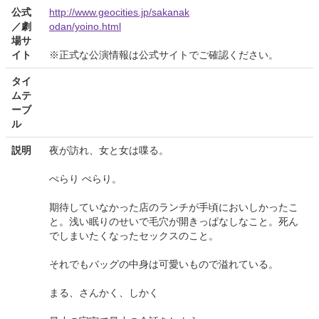
公式
http://www.geocities.jp/sakanak
／劇
odan/yoino.html
場サ
イト
※正式な公演情報は公式サイトでご確認ください。
タイ
ムテ
ーブ
ル
説明
夜が訪れ、女と女は喋る。
ぺらり ぺらり。
期待していなかった店のランチが手頃においしかったこ
と。浅い眠りのせいで毛穴が開きっぱなしなこと。死ん
でしまいたくなったセックスのこと。
それでもバッグの中身は可愛いもので溢れている。
まる、さんかく、しかく