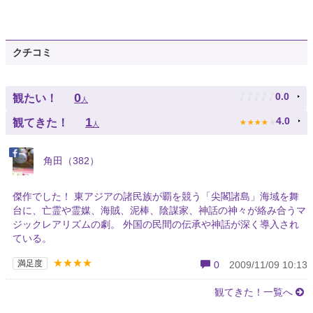
クチコミ
♪
♪
♪
♪
♪
0
0.0
観たい！
人
★
★
★
★
★
1
4.0
観てきた！
人
角田（382）
傑作でした！ 東アジアの諸民族が覇を競う「尖閣諸島」海域を舞
台に、亡霊や霊媒、海賊、泥棒、陰謀家、神話の神々が絡み合うマ
ジックレアリズムの劇。 外国の民間の伝承や神話が深く導入され
ている。
★★★★
満足度
0
2009/11/09 10:13
観てきた！一覧へ