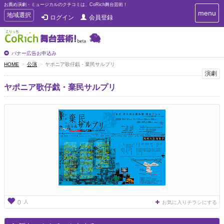
お薦め演劇・ミュージカルのクチコミは、CoRich舞台芸術！
T
menu
T
地域選択
ログイン
会員登録
o
o
g
g
g
g
l
l
バナー広告お申込み
e
e
HOME
公演
ヤポニア歌仔戯・棄民サルプリ
n
n
演劇
a
a
v
ヤポニア歌仔戯・棄民サルプリ
i
v
g
i
a
g
t
a
i
t
o
n
i
o
n
人
0
お気に入りチラシにする