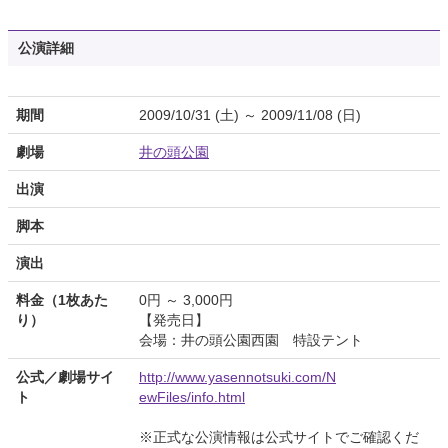
公演詳細
期間
2009/10/31 (土) ～ 2009/11/08 (日)
劇場
井の頭公園
出演
脚本
演出
料金（1枚あた
0円 ～ 3,000円
り）
【発売日】
会場：井の頭公園西園 特設テント
公式／劇場サイ
http://www.yasennotsuki.com/N
ト
ewFiles/info.html
※正式な公演情報は公式サイトでご確認くだ