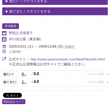
観たい！クチコミをする
観てきた！クチコミをする
実演鑑賞
野戦之月海筆子
井の頭公園
（東京都）
2009/10/31 (土) ～ 2009/11/08 (日)
公演終了
上演時間：
公式サイト：
http://www.yasennotsuki.com/NewFiles/info.html
※正式な公演情報は公式サイトでご確認ください。
0
/
0.0
人
1
/
4.0
人
埋め込みコード