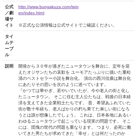
公式
http://www.bungakuza.com/tein
／劇
en/index.html
場サ
イト
※正式な公演情報は公式サイトでご確認ください。
タイ
ムテ
ーブ
ル
説明
開発から３０年が過ぎたニュータウンを舞台に、定年を迎
えたオジサンたちの哀歓を ユーモアたっぷりに描いた重松
清のベストセラー小説を舞台化。 演出の西川信廣は舞台化
にあたりその思いを次のように述べています。
『かつては華やぎ、若やいでいたが、今や老人の街と化し
たニュータウン。 そこに住む主人公たちは、戦後の日本経
済を支えてきた企業戦士たちです。 昔、希望あふれていた
街が数十年経ち、老人ばかりの朽ち果てた淋しい街になろ
うとは誰が想像したでしょう。 これは、日本各地にあるい
わゆるニュータウンで起こっている現実の問題です。 そこ
には、団塊の世代の問題も重なります。 つまり、必死に働
いてきた男たちが求めてきた「幸せ」とは何だったのか