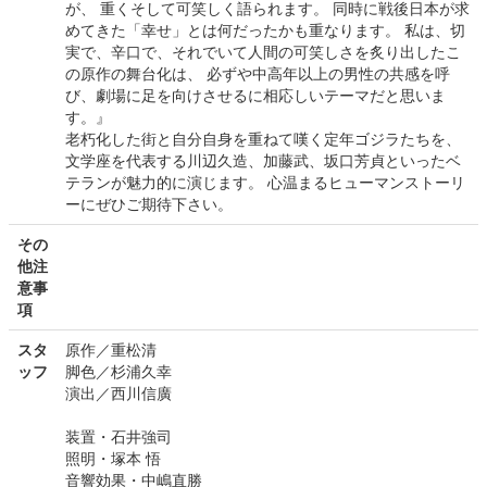
が、 重くそして可笑しく語られます。 同時に戦後日本が求
めてきた「幸せ」とは何だったかも重なります。 私は、切
実で、辛口で、それでいて人間の可笑しさを炙り出したこ
の原作の舞台化は、 必ずや中高年以上の男性の共感を呼
び、劇場に足を向けさせるに相応しいテーマだと思いま
す。』
老朽化した街と自分自身を重ねて嘆く定年ゴジラたちを、
文学座を代表する川辺久造、加藤武、坂口芳貞といったベ
テランが魅力的に演じます。 心温まるヒューマンストーリ
ーにぜひご期待下さい。
その
他注
意事
項
スタ
原作／重松清
ッフ
脚色／杉浦久幸
演出／西川信廣
装置・石井強司
照明・塚本 悟
音響効果・中嶋直勝