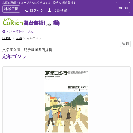
お薦め演劇・ミュージカルのクチコミは、CoRich舞台芸術！
T
menu
T
地域選択
ログイン
会員登録
o
o
g
g
g
g
l
l
バナー広告お申込み
e
e
HOME
公演
定年ゴジラ
n
n
演劇
a
a
v
文学座公演・紀伊國屋書店提携
i
v
定年ゴジラ
g
i
a
g
t
a
i
t
o
n
i
o
n