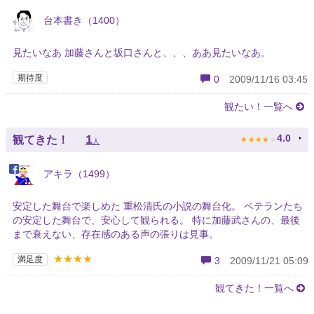
台本書き（1400）
見たいなあ 加藤さんと坂口さんと、、、ああ見たいなあ。
期待度
0
2009/11/16 03:45
観たい！一覧へ
★
★
★
★
★
1
4.0
観てきた！
人
アキラ（1499）
安定した舞台で楽しめた 重松清氏の小説の舞台化。 ベテランたち
の安定した舞台で、安心して観られる。 特に加藤武さんの、最後
まで衰えない、存在感のある声の張りは見事。
★★★★
満足度
3
2009/11/21 05:09
観てきた！一覧へ