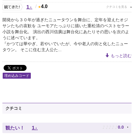
1
/
4.0
人
開発から３０年が過ぎたニュータウンを舞台に、定年を迎えたオジ
サンたちの哀歓を ユーモアたっぷりに描いた重松清のベストセラー
小説を舞台化。 演出の西川信廣は舞台化にあたりその思いを次のよ
うに述べています。
『かつては華やぎ、若やいでいたが、今や老人の街と化したニュー
タウン。 そこに住む主人公た...
もっと読む
埋め込みコード
クチコミ
♪
♪
♪
♪
♪
1
0.0
観たい！
人