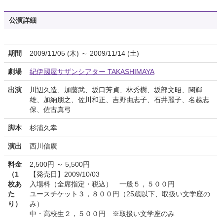
公演詳細
期間
2009/11/05 (木) ～ 2009/11/14 (土)
劇場
紀伊國屋サザンシアター TAKASHIMAYA
出演
川辺久造、加藤武、坂口芳貞、林秀樹、坂部文昭、関輝
雄、加納朋之、佐川和正、吉野由志子、石井麗子、名越志
保、佐古真弓
脚本
杉浦久幸
演出
西川信廣
料金
2,500円 ～ 5,500円
（1
【発売日】2009/10/03
枚あ
入場料（全席指定・税込） 一般５，５００円
た
ユースチケット３，８００円（25歳以下、取扱い文学座の
り）
み）
中・高校生２，５００円 ※取扱い文学座のみ