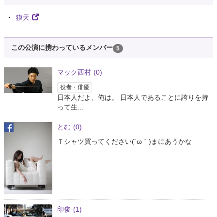
獏天
この公演に携わっているメンバー
5
マック西村
(0)
役者・俳優
日本人だよ、俺は。 日本人であることに誇りを持
って生...
とむ
(0)
Ｔシャツ買ってください(´ω｀)まにあうかな
印俊
(1)