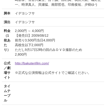
一、時津真人、貝瀬猛、南部哲也、印南俊祐、夕樹ゆう
脚本
イデヨシフサ
演出
イデヨシフサ
料金
2,000円 ～ 4,000円
（1
【発売日】2009/08/12
枚あ
前売り3,500円当日4,000円
た
高校生以下2,000円
り）
ただし9月17日2時の回のみＤＶＤ撮影のため
2,800円
公式
http://bakutenfilm.com/
／劇
場サ
※正式な公演情報は公式サイトでご確認ください。
イト
タイ
ムテ
ーブ
ル