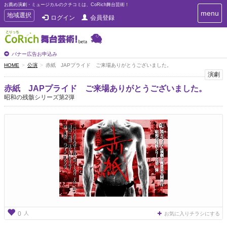
お薦め演劇・ミュージカルのクチコミは、CoRich舞台芸術！
T
menu
T
地域選択
ログイン
会員登録
o
o
g
g
g
g
l
l
バナー広告お申込み
e
e
HOME
公演
赤紙 JAPプライド ご来場ありがとうございました。
n
n
演劇
a
a
v
赤紙 JAPプライド ご来場ありがとうございました。
i
v
昭和の残骸シリーズ第2弾
g
i
a
g
t
a
i
t
o
n
i
o
n
人
0
お気に入りチラシにする