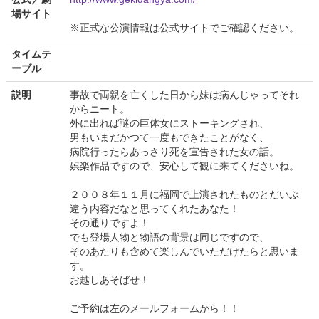
場サイト
※正式な公演情報は公式サイトでご確認ください。
タイムテ
ーブル
説明
事故で両親を亡くした日から妹は病んじゃってそれ
からニート。
外に出れば謎の巨体女にストーキングされ、
男もいまだかつて一度もできたことがなく、
病院行ったらあっさり死を宣告された女の話。
娯楽作品ですので、安心して観に来てくださいね。
２００８年１１月に福岡で上演されたものとだいぶ
違う内容だなと思ってくれたあなた！
その通りですよ！
でも登場人物と物語の背景は同じですので、
そのあたりも含めて楽しんでいただけたらと思いま
す。
お越しあそばせ！
ご予約は左のメールフォームから！！