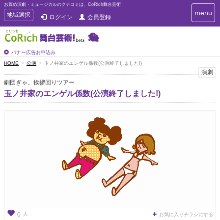
お薦め演劇・ミュージカルのクチコミは、CoRich舞台芸術！
T
menu
T
地域選択
ログイン
会員登録
o
o
g
g
g
g
l
l
バナー広告お申込み
e
e
HOME
公演
玉ノ井家のエンゲル係数(公演終了しました!)
n
n
演劇
a
a
v
劇団ぎゃ。挨拶回りツアー
i
v
玉ノ井家のエンゲル係数(公演終了しました!)
g
i
a
g
t
a
i
t
o
n
i
o
n
人
0
お気に入りチラシにする