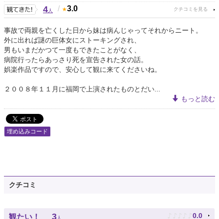
4
/
3.0
人
事故で両親を亡くした日から妹は病んじゃってそれからニート。
外に出れば謎の巨体女にストーキングされ、
男もいまだかつて一度もできたことがなく、
病院行ったらあっさり死を宣告された女の話。
娯楽作品ですので、安心して観に来てくださいね。
２００８年１１月に福岡で上演されたものとだい...
もっと読む
埋め込みコード
クチコミ
♪
♪
♪
♪
♪
3
0.0
観たい！
人