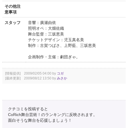
その他注
意事項
スタッフ
音響：廣瀬由依
照明オペ：大畑佐織
舞台監督：三坂恵美
チケットデザイン：児玉真名美
制作：古賀つばさ、上野藍、三坂恵美
企画制作・主催：劇団ぎゃ。
[情報提供] 2009/02/05 04:00 by
コガ
[最終更新] 2009/08/12 13:50 by
みさか
クチコミを投稿すると
CoRich舞台芸術！のランキングに反映されます。
面白そうな舞台を応援しましょう！