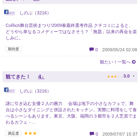
しのぶ（3216）
CoRich舞台芸術まつり!2009春最終選考作品 クチコミによると、
どうやら単なるコメディーではなさそう？「無題」以来の再会を楽
しみに。
期待度
0
2009/05/24 02:08
観たい！一覧へ
★
★
★
★
★
4
3.0
観てきた！
人
しのぶ（3216）
謎に引き込む女優２人の腕力 会場は地下の小さなカフェで、舞
台は小さなダイニングと併設されたキッチン。実際に料理をして食
べるシーンもあります。東京、大阪、福岡の３都市を２人芝居でま
わるカフェ・...
★★★
満足度
0
2009/07/07 15:37