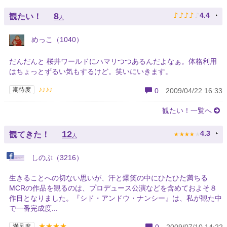
♪
♪
♪
♪
♪
8
4.4
観たい！
人
めっこ（1040）
だんだんと 桜井ワールドにハマリつつあるんだよなぁ。体格利用
はちょっとずるい気もするけど。笑いにいきます。
♪♪♪♪
期待度
0
2009/04/22 16:33
観たい！一覧へ
★
★
★
★
★
12
4.3
観てきた！
人
しのぶ（3216）
生きることへの切ない思いが、汗と爆笑の中にひたひた満ちる
MCRの作品を観るのは、プロデュース公演などを含めておよそ８
作目となりました。『シド・アンドウ・ナンシー』は、私が観た中
で一番完成度...
★★★★
満足度