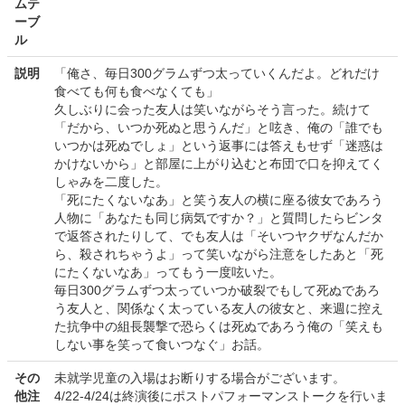
ムテ
ーブ
ル
説明
「俺さ、毎日300グラムずつ太っていくんだよ。どれだけ
食べても何も食べなくても」
久しぶりに会った友人は笑いながらそう言った。続けて
「だから、いつか死ぬと思うんだ」と呟き、俺の「誰でも
いつかは死ぬでしょ」という返事には答えもせず「迷惑は
かけないから」と部屋に上がり込むと布団で口を抑えてく
しゃみを二度した。
「死にたくないなあ」と笑う友人の横に座る彼女であろう
人物に「あなたも同じ病気ですか？」と質問したらビンタ
で返答されたりして、でも友人は「そいつヤクザなんだか
ら、殺されちゃうよ」って笑いながら注意をしたあと「死
にたくないなあ」ってもう一度呟いた。
毎日300グラムずつ太っていつか破裂でもして死ぬであろ
う友人と、関係なく太っている友人の彼女と、来週に控え
た抗争中の組長襲撃で恐らくは死ぬであろう俺の「笑えも
しない事を笑って食いつなぐ」お話。
その
未就学児童の入場はお断りする場合がございます。
他注
4/22-4/24は終演後にポストパフォーマンストークを行いま