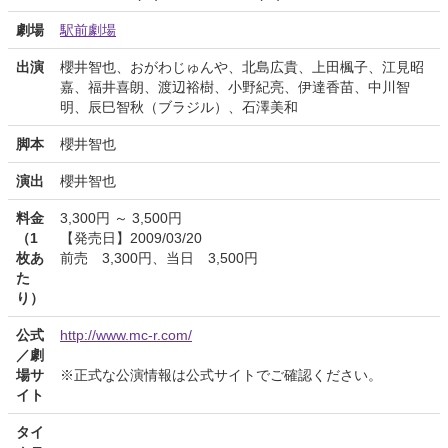
劇場
駅前劇場
出演
櫻井智也、おがわじゅんや、北島広貴、上田楓子、江見昭
嘉、福井喜朗、渡辺裕樹、小野紀亮、伊達香苗、中川智
明、辰巳智秋（ブラジル）、石澤美和
脚本
櫻井智也
演出
櫻井智也
料金
3,300円 ～ 3,500円
（1
【発売日】2009/03/20
枚あ
前売 3,300円、当日 3,500円
た
り）
公式
http://www.mc-r.com/
／劇
場サ
※正式な公演情報は公式サイトでご確認ください。
イト
タイ