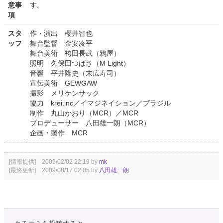
意事
す。
項
スタ
作・演出 櫻井智也
ッフ
舞台監督 金安凌平
舞台美術 袴田長武（鴉屋）
照明 久保田つばさ（M Light）
音響 平井隆史（末広寿司）
宣伝美術 GEWGAW
撮影 メリケンサック
協力 krei.inc／イマジネイション／ブラジル
制作 丸山かおり（MCR）／MCR
プロデューサー 八田雄一朗（MCR）
企画・製作 MCR
[情報提供] 2009/02/02 22:19 by
mk
[最終更新] 2009/08/17 02:05 by
八田雄一朗