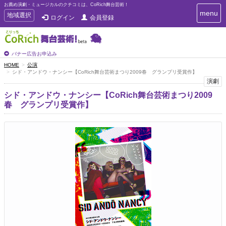
お薦め演劇・ミュージカルのクチコミは、CoRich舞台芸術！
T
menu
T
地域選択
ログイン
会員登録
o
o
g
g
g
g
l
l
バナー広告お申込み
e
e
HOME
公演
n
シド・アンドウ・ナンシー【CoRich舞台芸術まつり2009春 グランプリ受賞作】
n
a
演劇
a
v
i
v
シド・アンドウ・ナンシー【CoRich舞台芸術まつり2009
g
i
春 グランプリ受賞作】
a
g
t
a
i
t
o
n
i
o
n