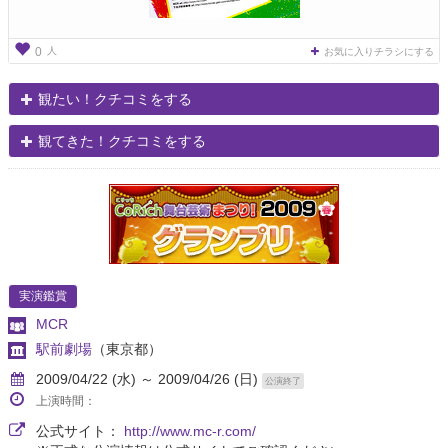
人
0
お気に入りチラシにする
観たい！クチコミをする
観てきた！クチコミをする
実演鑑賞
MCR
駅前劇場
（東京都）
2009/04/22 (水) ～ 2009/04/26 (日)
公演終了
上演時間：
公式サイト：
http://www.mc-r.com/