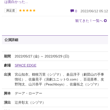
は面白かった...
★★★★★
満足度
0
2022/06/12 05:12
観てきた！一覧へ
公演詳細
期間
2022/05/27 (金) ～ 2022/05/29 (日)
劇場
SPACE EDGE
出演
宮山知衣、鶴牧万里（シヅマ）、倉品淳子（劇団山の手事
情社）、佐藤晃子（演劇ユニットG.com）、百花亜希、友
野翔太、山川恭平（Peachboys）、佐藤拓之（シヅマ）
脚本
デーア・ローアー
演出
辻井彰太（シヅマ）