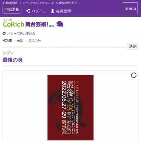
お薦め演劇・ミュージカルのクチコミは、CoRich舞台芸術！
T
menu
T
地域選択
ログイン
会員登録
o
o
g
g
g
g
l
l
バナー広告お申込み
e
e
HOME
公演
最後の炎
n
n
演劇
a
a
v
シヅマ
i
v
最後の炎
g
i
a
g
t
a
i
t
o
n
i
o
n