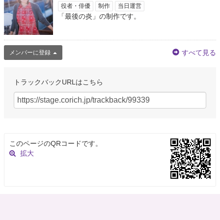
役者・俳優
制作
当日運営
約4年前
「最後の炎」の制作です。
まどまど
@UXOWnowmBRQzKxh
すべて見る
メンバーに登録
@ukogimanjyu28co ほんちゃん、おはよう✨ 明日はもう6月！ そして蜜璃ち
ゃんBD🎂 ﾅﾝﾔﾃｰε٩( ˙◊˙ )۶з 5月最後の炎曜日🔥 心を燃やすぞぉ(งД)งｳｵｰ
約4年前
トラックバックURLはこちら
ほんでもって⚡⛈️⚡🍃🍉🐱🔥🧹
@ukogimanjyu28co
5／31(炎) 🔥🔥🔥🔥🔥🔥🔥🔥🔥🔥🔥🔥🔥 ５月最後の炎の火曜日✨ 燃やせ➰心‼️
（ ³ω³）おーーーーーーっ‼️ ㊗️刀鍛冶の里編TVｱﾆﾒ化 恋柱💕甘露寺蜜璃🍡🍡
🍡 生誕祭は明日 ← ﾅﾝﾔﾃｰε٩( ˙◊˙ )۶з
https://t.co/ZMklGnDQK2
このページのQRコードです。
拡大