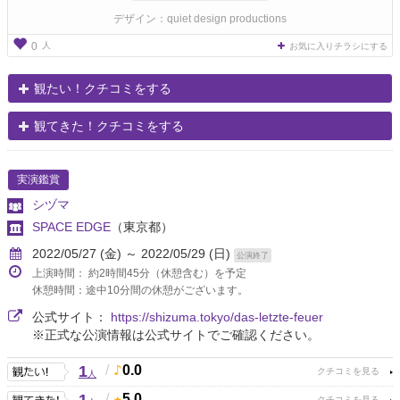
デザイン：quiet design productions
人
0
お気に入りチラシにする
観たい！クチコミをする
観てきた！クチコミをする
実演鑑賞
シヅマ
SPACE EDGE
（東京都）
2022/05/27 (金) ～ 2022/05/29 (日)
公演終了
上演時間： 約2時間45分（休憩含む）を予定
休憩時間：途中10分間の休憩がございます。
公式サイト：
https://shizuma.tokyo/das-letzte-feuer
※正式な公演情報は公式サイトでご確認ください。
1
/
0.0
人
/
5.0