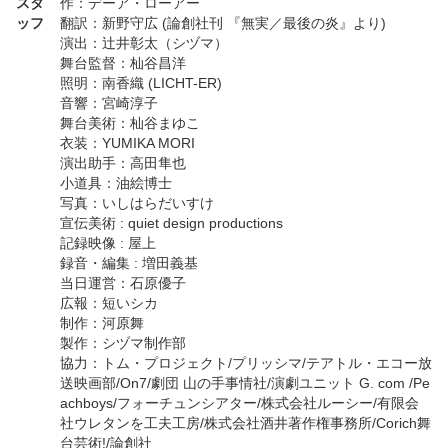
スタ
作：デーア・ローアー
ッフ
翻訳：新野守広 (論創社刊 『無実／最後の炎』より)
演出：辻井彰太（シヅマ）
舞台監督：杣谷昌洋
照明：南香織 (LICHT-ER)
音響：宮崎淳子
舞台美術：杣谷まゆこ
衣装：YUMIKA MORI
演出助手：高田隼也
小道具：油絵博士
写真：いしはらだいすけ
宣伝美術 : quiet design productions
記録映像 : 屋上
録音・編集 : 増田義基
当日運営：石原優子
広報：短いシカ
制作：河原舞
製作：シヅマ制作部
協力：トム・プロジェクト/プリッシマ/テアトル・エコー放
送映画部/On7/劇団 山の手事情社/演劇ユニット G. com /Pe
achboys/フォーチュンシアター/株式会社ルーシー/有限会
社ウレタンを工夫工房/株式会社酒井著作権事務所/Corich舞
台芸術!/論創社