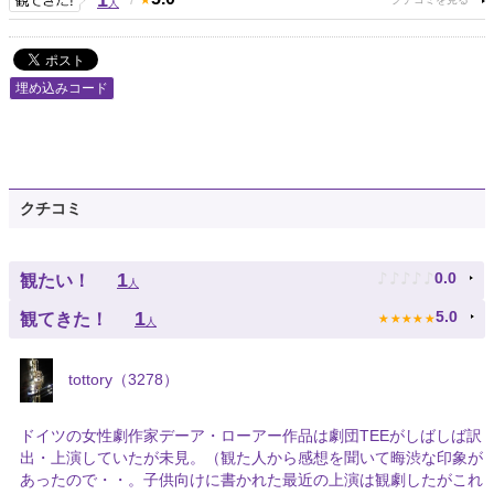
1
人
埋め込みコード
クチコミ
♪
♪
♪
♪
♪
1
0.0
観たい！
人
★
★
★
★
★
1
5.0
観てきた！
人
tottory（3278）
ドイツの女性劇作家デーア・ローアー作品は劇団TEEがしばしば訳
出・上演していたが未見。（観た人から感想を聞いて晦渋な印象が
あったので・・。子供向けに書かれた最近の上演は観劇したがこれ