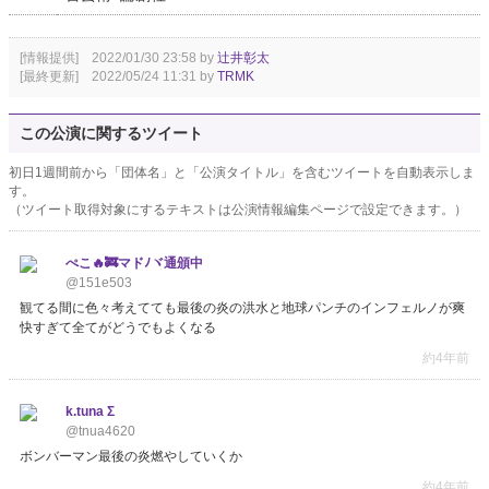
[情報提供] 2022/01/30 23:58 by
辻井彰太
[最終更新] 2022/05/24 11:31 by
TRMK
この公演に関するツイート
初日1週間前から「団体名」と「公演タイトル」を含むツイートを自動表示しま
す。
（ツイート取得対象にするテキストは公演情報編集ページで設定できます。）
ぺこ🔥🚒マドﾉヾ通頒中
@151e503
観てる間に色々考えてても最後の炎の洪水と地球パンチのインフェルノが爽
快すぎて全てがどうでもよくなる
約4年前
k.tuna Σ
@tnua4620
ボンバーマン最後の炎燃やしていくか
約4年前