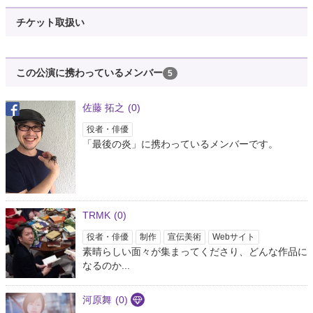
約4年前
チケット取扱い
ましゅー
@Mattews51208
おはよう！！！ 5月最後の炎のように燃える炎曜日が来ました…僕のような
この公演に携わっているメンバー
5
熱い男には炎曜日が似合うよな…ァァ⸜( •᷄ὤ•᷅)⸝ﾌｫｫｫｫ🔥🔥🔥✨✨ ※過去の写真
いくら見返しても燃えるような写真が一枚もありませんでした。
佐藤 拓之
(0)
https://t.co/pdBtqdGu5f
役者・俳優
「最後の炎」に携わっているメンバーです。
TRMK
(0)
役者・俳優
制作
宣伝美術
Webサイト
素晴らしい面々が集まってくださり、どんな作品に
なるのか...
河原舞
(0)