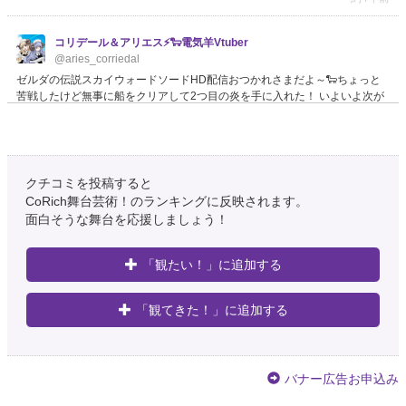
コリデール＆アリエス⚡🐑電気羊Vtuber
@aries_corriedal
ゼルダの伝説スカイウォードソードHD配信おつかれさまだよ～🐑ちょっと
苦戦したけど無事に船をクリアして2つ目の炎を手に入れた！ いよいよ次が
最後の炎を探す旅…🐑これで全部揃えば真の電気羊になる！！
約4年前
クチコミを投稿すると
𝙝𝙞𝙣𝙖 🚲´- ワ民@damn MHA nerd
@katsukissx
CoRich舞台芸術！のランキングに反映されます。
面白そうな舞台を応援しましょう！
最後の炎司の決め台詞 「これが！！格の違いというものだ！！」 そのまん
まで草🔥🧊
https://t.co/5cx6OR9nQX
約4年前
「観たい！」に追加する
百花亜希 ∞Aki Momoka∞ ♡
「観てきた！」に追加する
@MomokaAki
千秋楽翌日の昨日は、ぽやぽやしながらも一日、別の稽古会楽しみました。
シヅマ『最後の炎』 改めて、 お礼と思ったことのいくつか 日記を書きまし
た_φ(ﾟ▽ﾟ*)♪
https://t.co/bve3ZQEAoY
めちゃ長くなっ…
バナー広告お申込み
https://t.co/I7gdTqs1xR