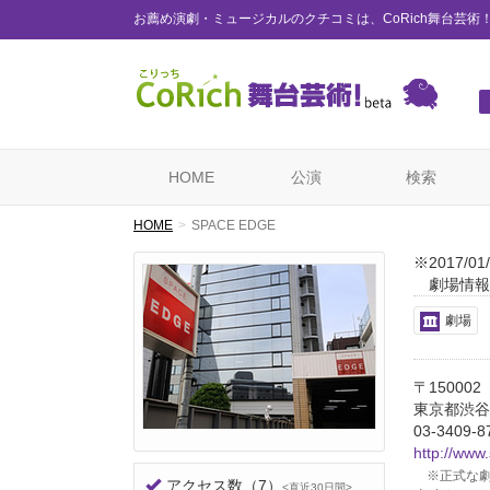
お薦め演劇・ミュージカルのクチコミは、CoRich舞台芸術
HOME
公演
検索
HOME
SPACE EDGE
※2017/
劇場情報
劇場
〒150002
東京都渋谷区
03-3409-8
http://www
※正式な劇
アクセス数
（7）
<直近30日間>