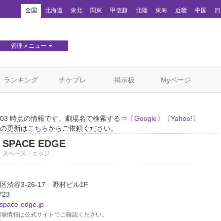
！
全国
北海道
東北
関東
甲信越
北陸
東海
近畿
中国
四
管理メニュー
団体WEBサイト管理
顧客管理
ランキング
チケプレ
掲示板
Myページ
01/03 時点の情報です。劇場名で検索する⇒〔
Google
〕〔
Yahoo!
〕
の更新は
こちら
からご依頼ください。
SPACE EDGE
スペース・エッジ
渋谷3-26-17 野村ビル1F
723
.space-edge.jp
場情報は公式サイトでご確認ください。