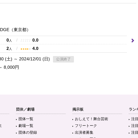
EDGE
（東京都）
0
/
0.0
♪
♪
♪
♪
♪
人
2
/
4.0
★
★
★
★
★
人
30 (土) ～ 2024/12/01 (日)
公演終了
～ 8,000円
団体／劇場
掲示板
ラン
団体一覧
おしえて！舞台芸術
注
ミ
劇場一覧
フリートーク
注
団体の登録
出演者募集
注