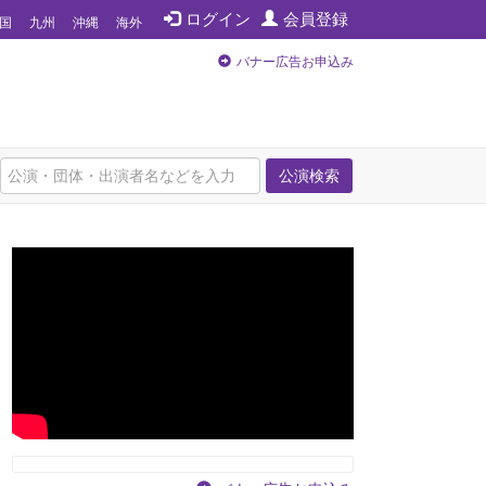
ログイン
会員登録
国
九州
沖縄
海外
バナー広告お申込み
公演検索