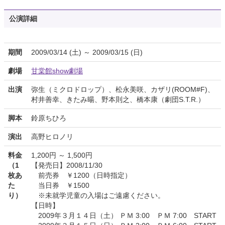
公演詳細
期間
2009/03/14 (土) ～ 2009/03/15 (日)
劇場
甘棠館show劇場
出演
弥生（ミクロドロップ）、松永美咲、カザリ(ROOM#F)、
村井善幸、きたみ暘、野本則之、橋本康（劇団S.T.R.）
脚本
鈴原ちひろ
演出
高野ヒロノリ
料金
1,200円 ～ 1,500円
（1
【発売日】2008/11/30
枚あ
前売券 ￥1200（日時指定）
た
当日券 ￥1500
り）
※未就学児童の入場はご遠慮ください。
【日時】
2009年３月１４日（土） ＰＭ 3:00 ＰＭ 7:00 START