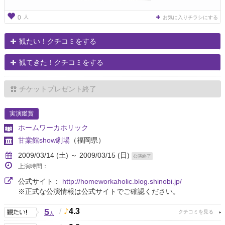
人
0
お気に入りチラシにする
観たい！クチコミをする
観てきた！クチコミをする
チケットプレゼント終了
実演鑑賞
ホームワーカホリック
甘棠館show劇場
（福岡県）
2009/03/14 (土) ～ 2009/03/15 (日)
公演終了
上演時間：
公式サイト：
http://homeworkaholic.blog.shinobi.jp/
※正式な公演情報は公式サイトでご確認ください。
5
/
4.3
人