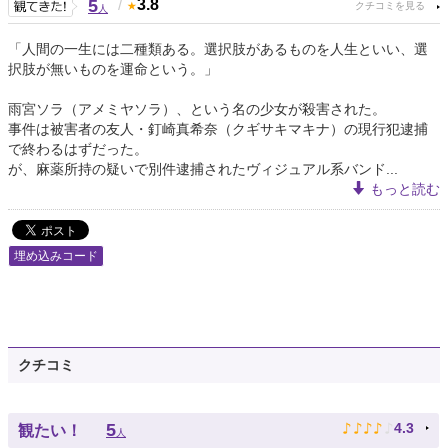
5
/
3.8
人
「人間の一生には二種類ある。選択肢があるものを人生といい、選
択肢が無いものを運命という。」
雨宮ソラ（アメミヤソラ）、という名の少女が殺害された。
事件は被害者の友人・釘崎真希奈（クギサキマキナ）の現行犯逮捕
で終わるはずだった。
が、麻薬所持の疑いで別件逮捕されたヴィジュアル系バンド...
もっと読む
埋め込みコード
クチコミ
♪
♪
♪
♪
♪
5
4.3
観たい！
人