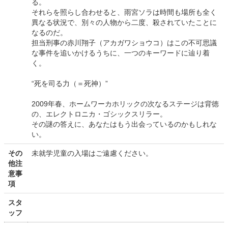
る。
それらを照らし合わせると、雨宮ソラは時間も場所も全く
異なる状況で、別々の人物から二度、殺されていたことに
なるのだ。
担当刑事の赤川翔子（アカガワショウコ）はこの不可思議
な事件を追いかけるうちに、一つのキーワードに辿り着
く。
“死を司る力（＝死神）”
2009年春、ホームワーカホリックの次なるステージは背徳
の、エレクトロニカ・ゴシックスリラー。
その謎の答えに、あなたはもう出会っているのかもしれな
い。
その
未就学児童の入場はご遠慮ください。
他注
意事
項
スタ
ッフ