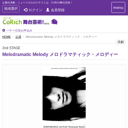
お薦め演劇・ミュージカルのクチコミは、CoRich舞台芸術！
T
menu
T
地域選択
ログイン
会員登録
o
o
g
g
g
g
l
l
バナー広告お申込み
e
e
HOME
公演
Melodramatic Melody メロドラマティック・メロディー
n
n
演劇
a
a
v
2nd STAGE
i
v
Melodramatic Melody メロドラマティック・メロディー
g
i
a
g
t
a
i
t
o
n
i
o
n