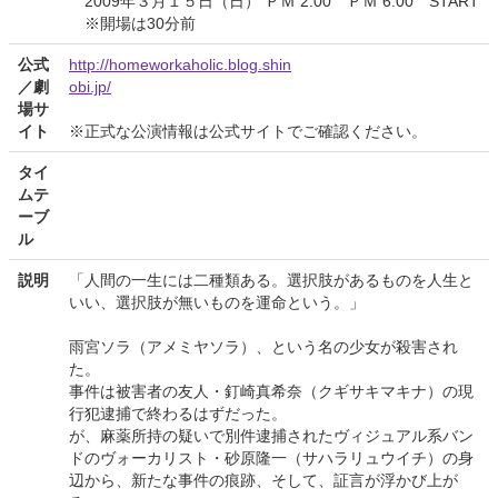
2009年３月１５日（日） ＰＭ 2:00 ＰＭ 6:00 START
※開場は30分前
公式
http://homeworkaholic.blog.shin
／劇
obi.jp/
場サ
イト
※正式な公演情報は公式サイトでご確認ください。
タイ
ムテ
ーブ
ル
説明
「人間の一生には二種類ある。選択肢があるものを人生と
いい、選択肢が無いものを運命という。」
雨宮ソラ（アメミヤソラ）、という名の少女が殺害され
た。
事件は被害者の友人・釘崎真希奈（クギサキマキナ）の現
行犯逮捕で終わるはずだった。
が、麻薬所持の疑いで別件逮捕されたヴィジュアル系バン
ドのヴォーカリスト・砂原隆一（サハラリュウイチ）の身
辺から、新たな事件の痕跡、そして、証言が浮かび上が