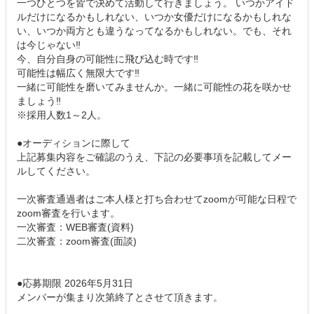
一つひとつを皆で決めて活動して行きましょう。 いつかアイド
ルだけになるかもしれない、いつか女優だけになるかもしれな
い、いつか両方とも違うなってなるかもしれない。でも、それ
は今じゃない‼
今、自分自身の可能性に飛び込む時です‼
可能性は幅広く無限大です‼
一緒に可能性を磨いてみませんか。一緒に可能性の花を咲かせ
ましょう‼
※採用人数1～2人。
●オーディションに際して
上記募集内容をご確認のうえ、下記の必要事項を記載してメー
ルしてください。
一次審査通過者はご本人様と打ち合わせてzoomが可能な日程で
zoom審査を行います。
一次審査：WEB審査(資料)
二次審査：zoom審査(面談)
●応募期限 2026年5月31日
メンバーが集まり次第終了とさせて頂きます。