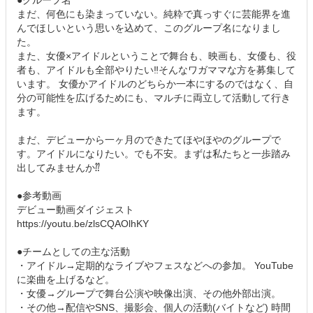
●グループ名
まだ、何色にも染まっていない。純粋で真っすぐに芸能界を進
んでほしいという思いを込めて、このグループ名になりまし
た。
また、女優×アイドルということで舞台も、映画も、女優も、役
者も、アイドルも全部やりたい‼そんなワガママな方を募集して
います。 女優かアイドルのどちらか一本にするのではなく、自
分の可能性を広げるためにも、マルチに両立して活動して行き
ます。
まだ、デビューから一ヶ月のできたてほやほやのグループで
す。アイドルになりたい。でも不安。まずは私たちと一歩踏み
出してみませんか⁇
●参考動画
デビュー動画ダイジェスト
https://youtu.be/zlsCQAOlhKY
●チームとしての主な活動
・アイドル→定期的なライブやフェスなどへの参加。 YouTube
に楽曲を上げるなど。
・女優→グループで舞台公演や映像出演、その他外部出演。
・その他→配信やSNS、撮影会、個人の活動(バイトなど) 時間