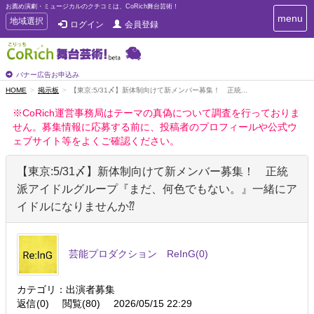
お薦め演劇・ミュージカルのクチコミは、CoRich舞台芸術！
T
menu
T
地域選択
ログイン
会員登録
o
o
g
g
g
g
l
l
バナー広告お申込み
e
e
HOME
掲示板
【東京:5/31〆】新体制向けて新メンバー募集！ 正統...
n
n
a
※CoRich運営事務局はテーマの真偽について調査を行っておりま
a
v
せん。募集情報に応募する前に、投稿者のプロフィールや公式ウ
i
v
g
ェブサイト等をよくご確認ください。
i
a
g
t
【東京:5/31〆】新体制向けて新メンバー募集！ 正統
a
i
t
o
派アイドルグループ『まだ、何色でもない。』一緒にア
n
i
イドルになりませんか⁇
o
n
芸能プロダクション ReInG
(0)
カテゴリ：出演者募集
返信(0)
閲覧(80)
2026/05/15 22:29