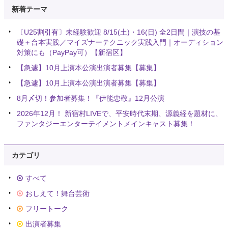
新着テーマ
〔U25割引有〕未経験歓迎 8/15(土)・16(日) 全2日間｜演技の基
礎＋台本実践／マイズナーテクニック実践入門｜オーディション
対策にも（PayPay可）【新宿区】
【急遽】10月上演本公演出演者募集【募集】
【急遽】10月上演本公演出演者募集【募集】
8月〆切！参加者募集！『伊能忠敬』12月公演
2026年12月！ 新宿村LIVEで、平安時代末期、源義経を題材に、
ファンタジーエンターテイメントメインキャスト募集！
カテゴリ
すべて
おしえて！舞台芸術
フリートーク
出演者募集