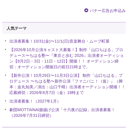
バナー広告お申込み
人気テーマ
出演者募集！10/31(金)〜11/1(日)音楽舞台・ムーブ町屋
【2026年10月公演キャスト大募集！】制作「山口ちはる」プロ
デュース〜ちはる塾〜『東京と歩む 2026』出演者オーディショ
ン【8月2日・3日・11日・12日】開催！！ オーディション締
切：オーディション開催日の前日21時まで。
【新作公演！10月29日〜11月3日公演】 制作「山口ちはる」プ
ロデュース 〜ちはる塾〜新作公演『ファニバニ！（仮）』（脚
本：金丸知美／演出：山口千晴）出演者オーディション開催！！
応募締切：2026年8月7日（金）18時まで
出演者募集！（2027年1月）
劇団MOTTAINAI旗揚げ公演「十六夜の記録」出演者募集！
（2026年7月31日締切）