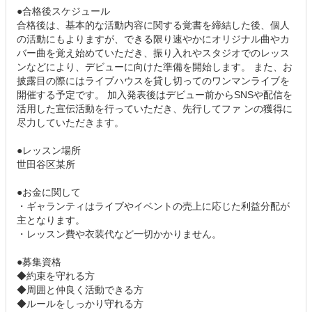
●合格後スケジュール
合格後は、基本的な活動内容に関する覚書を締結した後、個人
の活動にもよりますが、できる限り速やかにオリジナル曲やカ
バー曲を覚え始めていただき、振り入れやスタジオでのレッス
ンなどにより、デビューに向けた準備を開始します。 また、お
披露目の際にはライブハウスを貸し切ってのワンマンライブを
開催する予定です。 加入発表後はデビュー前からSNSや配信を
活用した宣伝活動を行っていただき、先行してファ ンの獲得に
尽力していただきます。
●レッスン場所
世田谷区某所
●お金に関して
・ギャランティはライブやイベントの売上に応じた利益分配が
主となります。
・レッスン費や衣装代など一切かかりません。
●募集資格
◆約束を守れる方
◆周囲と仲良く活動できる方
◆ルールをしっかり守れる方