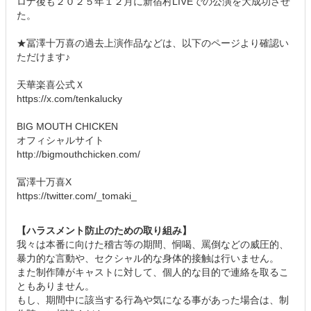
ロナ後も２０２５年１２月に新宿村LIVEでの公演を大成功させ
た。
★冨澤十万喜の過去上演作品などは、以下のページより確認い
ただけます♪
天華楽喜公式Ｘ
https://x.com/tenkalucky
BIG MOUTH CHICKEN
オフィシャルサイト
http://bigmouthchicken.com/
冨澤十万喜X
https://twitter.com/_tomaki_
【ハラスメント防止のための取り組み】
我々は本番に向けた稽古等の期間、恫喝、罵倒などの威圧的、
暴力的な言動や、セクシャル的な身体的接触は行いません。
また制作陣がキャストに対して、個人的な目的で連絡を取るこ
ともありません。
もし、期間中に該当する行為や気になる事があった場合は、制