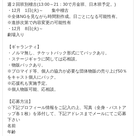
週２回班別稽古(13:00～21：30で月金班、日木班予定。)
・12月 1日(火)～ 集中稽古
※全体NGを見ながら時間割作成。日ごとになる可能性有。
※進捗次第で内容変更の可能性有
・12月 8日(火)～
劇場入り
【ギャランティ】
・ノルマ無し、チケットバック形式にてバックあり。
・ステージギャラに関しては応相談。
・物販バックあり。
※ブロマイド等、個人の協力が必要な団体物販の売り上げ50％
をキャスト個人にバック。
※応援札も実施予定。
※個人物販可能、応相談。
【応募方法】
☆下記プロフィール情報をご記入の上、写真（全身・バストア
ップ各１枚）を添付して、下記アドレスまでメールにてご応募
下さい
名前
年齢