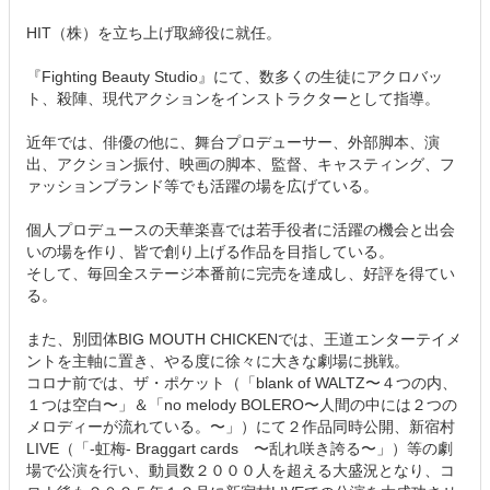
HIT（株）を立ち上げ取締役に就任。
『Fighting Beauty Studio』にて、数多くの生徒にアクロバッ
ト、殺陣、現代アクションをインストラクターとして指導。
近年では、俳優の他に、舞台プロデューサー、外部脚本、演
出、アクション振付、映画の脚本、監督、キャスティング、フ
ァッションブランド等でも活躍の場を広げている。
個人プロデュースの天華楽喜では若手役者に活躍の機会と出会
いの場を作り、皆で創り上げる作品を目指している。
そして、毎回全ステージ本番前に完売を達成し、好評を得てい
る。
また、別団体BIG MOUTH CHICKENでは、王道エンターテイメ
ントを主軸に置き、やる度に徐々に大きな劇場に挑戦。
コロナ前では、ザ・ポケット（「blank of WALTZ〜４つの内、
１つは空白〜」＆「no melody BOLERO〜人間の中には２つの
メロディーが流れている。〜」）にて２作品同時公開、新宿村
LIVE（「-虹梅- Braggart cards 〜乱れ咲き誇る〜」）等の劇
場で公演を行い、動員数２０００人を超える大盛況となり、コ