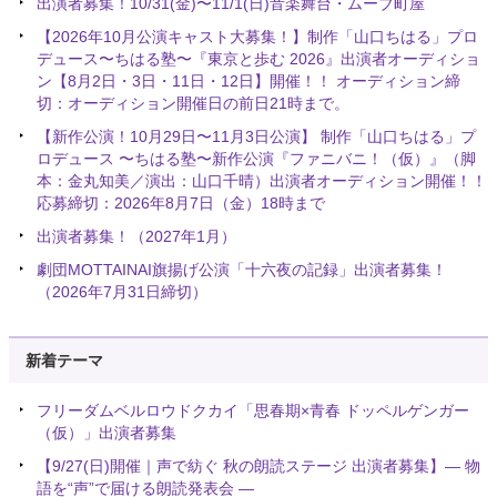
出演者募集！10/31(金)〜11/1(日)音楽舞台・ムーブ町屋
【2026年10月公演キャスト大募集！】制作「山口ちはる」プロ
デュース〜ちはる塾〜『東京と歩む 2026』出演者オーディショ
ン【8月2日・3日・11日・12日】開催！！ オーディション締
切：オーディション開催日の前日21時まで。
【新作公演！10月29日〜11月3日公演】 制作「山口ちはる」プ
ロデュース 〜ちはる塾〜新作公演『ファニバニ！（仮）』（脚
本：金丸知美／演出：山口千晴）出演者オーディション開催！！
応募締切：2026年8月7日（金）18時まで
出演者募集！（2027年1月）
劇団MOTTAINAI旗揚げ公演「十六夜の記録」出演者募集！
（2026年7月31日締切）
新着テーマ
フリーダムベルロウドクカイ「思春期×青春 ドッペルゲンガー
（仮）」出演者募集
【9/27(日)開催｜声で紡ぐ 秋の朗読ステージ 出演者募集】― 物
語を“声”で届ける朗読発表会 ―