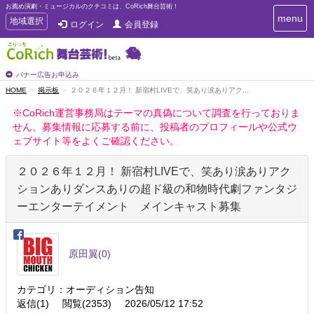
お薦め演劇・ミュージカルのクチコミは、CoRich舞台芸術！
T
menu
T
地域選択
ログイン
会員登録
o
o
g
g
g
g
l
l
バナー広告お申込み
e
e
HOME
掲示板
２０２６年１２月！ 新宿村LIVEで、笑あり涙ありアク...
n
n
a
※CoRich運営事務局はテーマの真偽について調査を行っておりま
a
v
せん。募集情報に応募する前に、投稿者のプロフィールや公式ウ
i
v
g
ェブサイト等をよくご確認ください。
i
a
g
t
２０２６年１２月！ 新宿村LIVEで、笑あり涙ありアク
a
i
t
o
ションありダンスありの超ド級の和物時代劇ファンタジ
n
i
ーエンターテイメント メインキャスト募集
o
n
原田翼
(0)
カテゴリ：オーディション告知
返信(1)
閲覧(2353)
2026/05/12 17:52