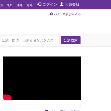
ログイン
会員登録
国
九州
沖縄
海外
バナー広告お申込み
公演検索