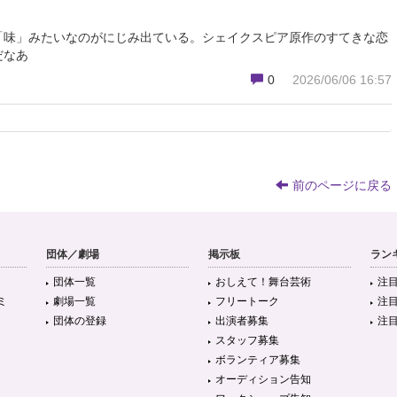
「味」みたいなのがにじみ出ている。シェイクスピア原作のすてきな恋
だなあ
0
2026/06/06 16:57
前のページに戻る
団体／劇場
掲示板
ラン
団体一覧
おしえて！舞台芸術
注
ミ
劇場一覧
フリートーク
注
団体の登録
出演者募集
注
スタッフ募集
ボランティア募集
オーディション告知