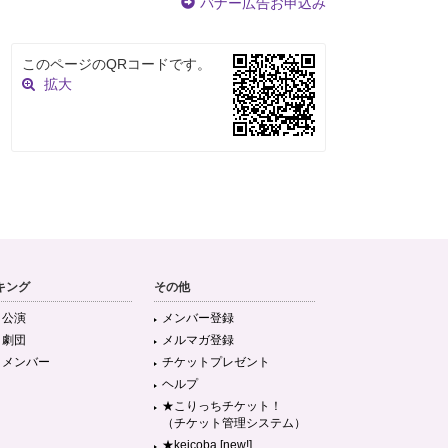
バナー広告お申込み
このページのQRコードです。
拡大
キング
その他
目公演
メンバー登録
目劇団
メルマガ登録
目メンバー
チケットプレゼント
ヘルプ
★こりっちチケット！
（チケット管理システム）
★keicoba [new!]