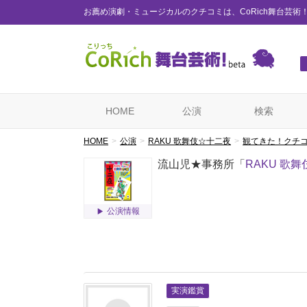
お薦め演劇・ミュージカルのクチコミは、CoRich舞台芸術
HOME
公演
検索
HOME
公演
RAKU 歌舞伎☆十二夜
観てきた！クチ
流山児★事務所「
RAKU 歌
公演情報
実演鑑賞