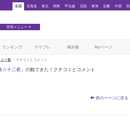
！
全国
北海道
東北
関東
甲信越
北陸
東海
近畿
中国
四
管理メニュー
団体WEBサイト管理
顧客管理
ランキング
チケプレ
掲示板
Myページ
コミ一覧
クチコミとコメント
舞伎☆十二夜
」の観てきた！クチコミとコメント
前のページに戻る