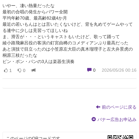
いやー、凄い熱量だったな
最初の合唱の発生からパワー全開
平均年齢70歳、最高齢82歳4か月
最近の若いもんはとは言いたくないけど、背を丸めてゲームやって
る連中に少しは見習ってほしいね
ま、滑舌が・・・というキャストもいたけど、歌って踊って
綾小路飛麻呂役の客演の釘宮由稀のコメディアンぶり最高だった
あと演技で目立ったのは小笠原左大臣の真木瑠理子と左大弁景虎の
桐原三枝だったな
ピン・ポン・パンの3人は楽器生演奏
0
2026/05/26 00:16
1
0
前のページに戻る
バナー広告お申込み
このページのQRコードです。