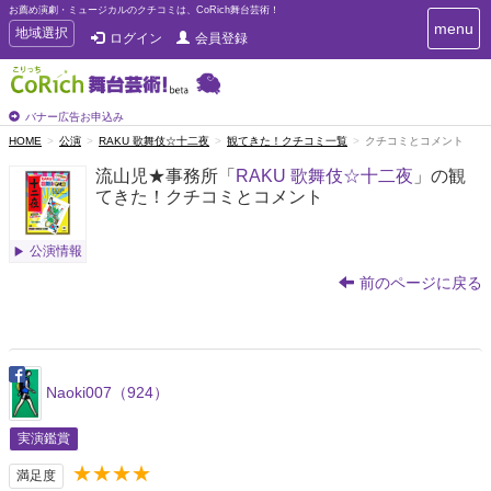
お薦め演劇・ミュージカルのクチコミは、CoRich舞台芸術！
T
menu
T
地域選択
ログイン
会員登録
o
o
g
g
g
g
l
l
バナー広告お申込み
e
e
HOME
公演
RAKU 歌舞伎☆十二夜
観てきた！クチコミ一覧
クチコミとコメント
n
n
a
流山児★事務所「
RAKU 歌舞伎☆十二夜
」の観
a
v
てきた！クチコミとコメント
i
v
g
i
a
g
公演情報
t
a
i
前のページに戻る
t
o
n
i
o
n
Naoki007（924）
実演鑑賞
★★★★
満足度