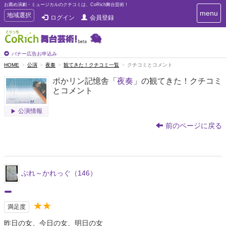
お薦め演劇・ミュージカルのクチコミは、CoRich舞台芸術！
T
menu
T
地域選択
ログイン
会員登録
o
o
g
g
g
g
l
l
バナー広告お申込み
e
e
HOME
公演
夜奏
観てきた！クチコミ一覧
クチコミとコメント
n
n
a
ポかリン記憶舎「
夜奏
」の観てきた！クチコミ
a
v
とコメント
i
v
g
i
a
公演情報
g
t
a
前のページに戻る
i
t
o
n
i
o
n
ぶれ～かれっぐ（146）
★★
満足度
昨日の女、今日の女、明日の女