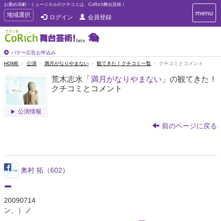
お薦め演劇・ミュージカルのクチコミは、CoRich舞台芸術！
T
menu
T
地域選択
ログイン
会員登録
o
o
g
g
g
g
l
l
バナー広告お申込み
e
e
HOME
公演
満月がなりやまない
観てきた！クチコミ一覧
クチコミとコメント
n
n
a
荒木志水「
満月がなりやまない
」の観てきた！
a
v
クチコミとコメント
i
v
g
i
a
g
公演情報
t
a
i
前のページに戻る
t
o
n
i
o
n
奥村 拓（602）
20090714
ン、）ノ