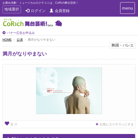
お薦め演劇・ミュージカルのクチコミは、CoRich舞台芸術！
T
menu
T
地域選択
ログイン
会員登録
o
o
g
g
g
g
l
l
バナー広告お申込み
e
e
HOME
公演
満月がなりやまない
n
n
舞踊・バレエ
a
a
v
満月がなりやまない
i
v
g
i
a
g
t
a
i
t
o
n
i
o
n
人
0
お気に入りチラシにする