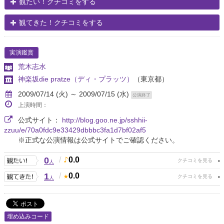
観たい！クチコミをする
観てきた！クチコミをする
実演鑑賞
荒木志水
神楽坂die pratze（ディ・プラッツ）
（東京都）
2009/07/14 (火) ～ 2009/07/15 (水)
公演終了
上演時間：
公式サイト：
http://blog.goo.ne.jp/sshhii-
zzuu/e/70a0fdc9e33429dbbbc3fa1d7bf02af5
※正式な公演情報は公式サイトでご確認ください。
0
/
0.0
人
1
/
0.0
人
埋め込みコード