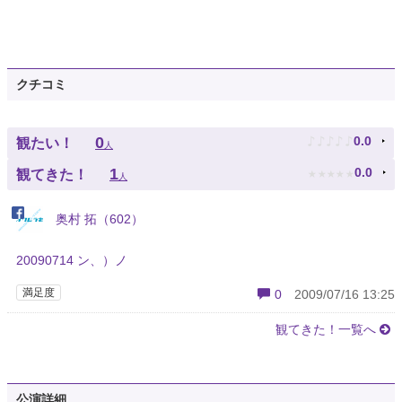
クチコミ
♪
♪
♪
♪
♪
0
0.0
観たい！
人
★
★
★
★
★
1
0.0
観てきた！
人
奥村 拓（602）
20090714 ン、）ノ
満足度
0
2009/07/16 13:25
観てきた！一覧へ
公演詳細