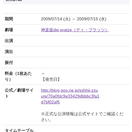
期間
2009/07/14 (火) ～ 2009/07/15 (水)
劇場
神楽坂die pratze（ディ・プラッツ）
出演
演出
振付
料金（1枚あた
～
り）
【発売日】
公式／劇場サイ
http://blog.goo.ne.jp/sshhii-zzu
ト
u/e/70a0fdc9e33429dbbbc3fa1
d7bf02af5
※正式な公演情報は公式サイトでご確認くだ
さい。
タイムテーブル